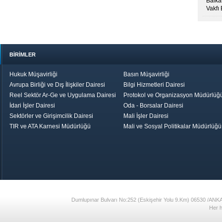
Balkan
Vakfı
BİRİMLER
Hukuk Müşavirliği
Basın Müşavirliği
Avrupa Birliği ve Dış İlişkiler Dairesi
Bilgi Hizmetleri Dairesi
Reel Sektör Ar-Ge ve Uygulama Dairesi
Protokol ve Organizasyon Müdürlüğ
İdari İşler Dairesi
Oda - Borsalar Dairesi
Sektörler ve Girişimcilik Dairesi
Mali İşler Dairesi
TIR ve ATA Karnesi Müdürlüğü
Mali ve Sosyal Politikalar Müdürlüğü
le TOBB
Ekonomik Rapor
Hizmet Şeref
Daha İyi 
Belgesi ve Plaket
Gelecek, Da
Töreni
Bir Türkiye
Görüş ve Öne
17
Dumlupınar Bulvarı No:252 (Eskişehir Yolu 9.Km) 06530 /ANK
Her h