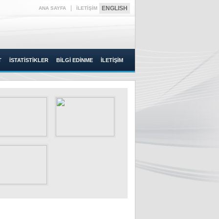
|
ENGLISH
ANA SAYFA
İLETİŞİM
T
İSTATİSTİKLER
BİLGİ EDİNME
İLETİŞİM