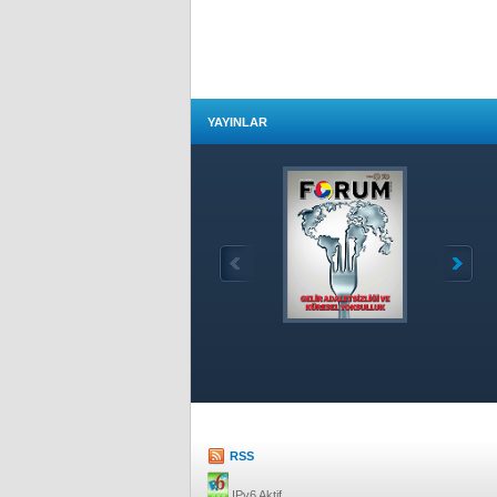
YAYINLAR
Özet
RSS
IPv6 Aktif