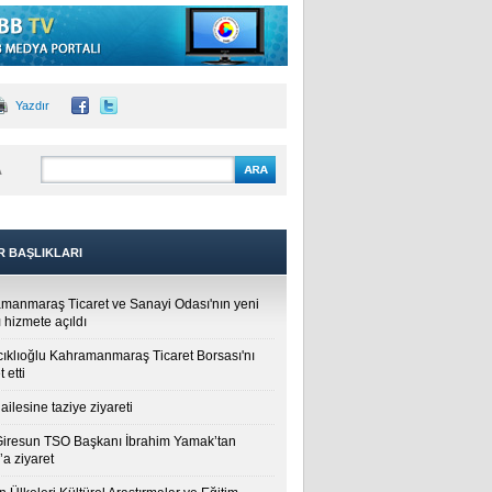
Yazdır
A
R BAŞLIKLARI
manmaraş Ticaret ve Sanayi Odası'nın yeni
 hizmete açıldı
cıklıoğlu Kahramanmaraş Ticaret Borsası'nı
t etti
ailesine taziye ziyareti
Giresun TSO Başkanı İbrahim Yamak’tan
a ziyaret