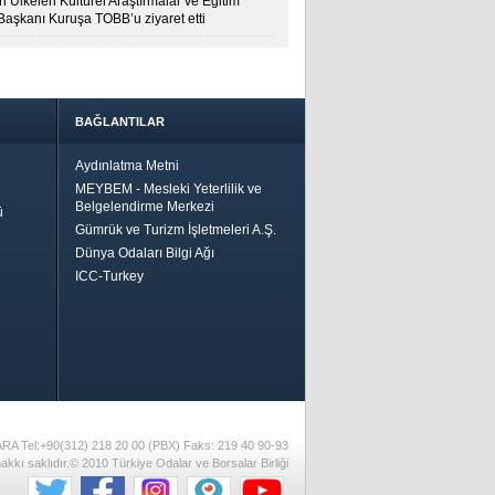
 Ülkeleri Kültürel Araştırmalar ve Eğitim
 Başkanı Kuruşa TOBB’u ziyaret etti
BAĞLANTILAR
Aydınlatma Metni
MEYBEM - Mesleki Yeterlilik ve
Belgelendirme Merkezi
ü
Gümrük ve Turizm İşletmeleri A.Ş.
Dünya Odaları Bilgi Ağı
ICC-Turkey
Bir
ha İyi
 İçin
riler-
ARA Tel:+90(312) 218 20 00 (PBX) Faks: 219 40 90-93
akkı saklıdır.© 2010 Türkiye Odalar ve Borsalar Birliği