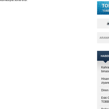
okumasıyla sona erdi.
ARAM
HABE
Kahra
binası
Hisar
ziyare
Diren 
Eski 
TOBB’