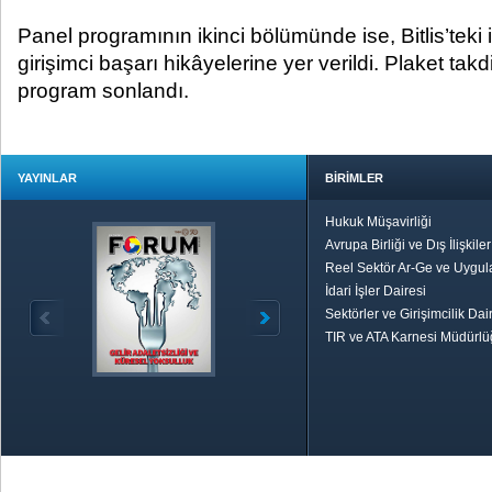
Panel programının ikinci bölümünde ise, Bitlis’teki
girişimci başarı hikâyelerine yer verildi. Plaket tak
program sonlandı.
YAYINLAR
BİRİMLER
Hukuk Müşavirliği
Avrupa Birliği ve Dış İlişkile
Reel Sektör Ar-Ge ve Uygul
İdari İşler Dairesi
Sektörler ve Girişimcilik Dai
TIR ve ATA Karnesi Müdürl
Özetle TOBB
Ekonomik R