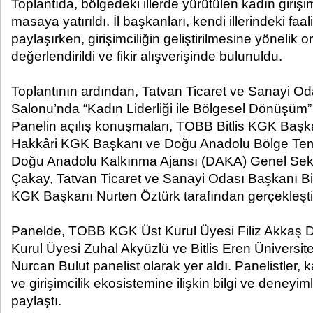
Toplantıda, bölgedeki illerde yürütülen kadın girişim
masaya yatırıldı. İl başkanları, kendi illerindeki faal
paylaşırken, girişimciliğin geliştirilmesine yönelik o
değerlendirildi ve fikir alışverişinde bulunuldu.
Toplantının ardından, Tatvan Ticaret ve Sanayi O
Salonu’nda “Kadın Liderliği ile Bölgesel Dönüşüm” p
Panelin açılış konuşmaları, TOBB Bitlis KGK Baş
Hakkâri KGK Başkanı ve Doğu Anadolu Bölge Tems
Doğu Anadolu Kalkınma Ajansı (DAKA) Genel Sek
Çakay, Tatvan Ticaret ve Sanayi Odası Başkanı 
KGK Başkanı Nurten Öztürk tarafından gerçekleştiri
Panelde, TOBB KGK Üst Kurul Üyesi Filiz Akkaş
Kurul Üyesi Zuhal Akyüzlü ve Bitlis Eren Üniversit
Nurcan Bulut panelist olarak yer aldı. Panelistler, kad
ve girişimcilik ekosistemine ilişkin bilgi ve deneyimle
paylaştı.