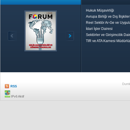
Hukuk Müşavirliği
Avrupa Birliği ve Dış İlişkile
Reel Sektör Ar-Ge ve Uygul
İdari İşler Dairesi
Sektörler ve Girişimcilik Dai
TIR ve ATA Karnesi Müdürl
Özetle TOBB
Ekonomik R
Dumlu
RSS
IPv6 Aktif