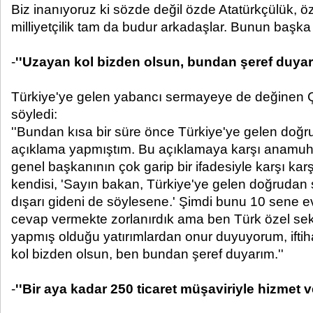
Biz inanıyoruz ki sözde değil özde Atatürkçülük, ö
milliyetçilik tam da budur arkadaşlar. Bunun başka ta
-
''Uzayan kol bizden olsun, bundan şeref duyar
Türkiye'ye gelen yabancı sermayeye de değinen Ç
söyledi:
''Bundan kısa bir süre önce Türkiye'ye gelen doğru
açıklama yapmıştım. Bu açıklamaya karşı anamuhal
genel başkanının çok garip bir ifadesiyle karşı kar
kendisi, 'Sayın bakan, Türkiye'ye gelen doğrudan 
dışarı gideni de söylesene.' Şimdi bunu 10 sene ev
cevap vermekte zorlanırdık ama ben Türk özel sek
yapmış olduğu yatırımlardan onur duyuyorum, ift
kol bizden olsun, ben bundan şeref duyarım.''
-
''Bir aya kadar 250 ticaret müşaviriyle hizmet v