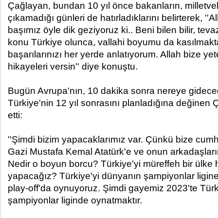
Çağlayan, bundan 10 yıl önce bakanların, milletvek
çıkamadığı günleri de hatırladıklarını belirterek, ''Al
başımız öyle dik geziyoruz ki.. Beni bilen bilir, te
konu Türkiye olunca, vallahi boyumu da kasılmakta
başarılarınızı her yerde anlatıyorum. Allah bize yet
hikayeleri versin'' diye konuştu.
Bugün Avrupa'nın, 10 dakika sonra nereye gidece
Türkiye'nin 12 yıl sonrasını planladığına değinen
etti:
''Şimdi bizim yapacaklarımız var. Çünkü bize cumh
Gazi Mustafa Kemal Atatürk'e ve onun arkadaşlar
Nedir o boyun borcu? Türkiye'yi müreffeh bir ülke 
yapacağız? Türkiye'yi dünyanın şampiyonlar ligin
play-off'da oynuyoruz. Şimdi gayemiz 2023'te Türki
şampiyonlar liginde oynatmaktır.