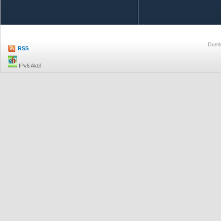
Özetle TOBB
Ekonomik R
Dumlu
RSS
IPv6 Aktif