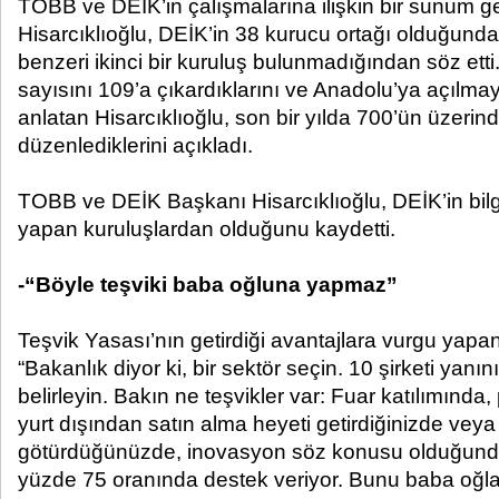
TOBB ve DEİK’in çalışmalarına ilişkin bir sunum ge
Hisarcıklıoğlu, DEİK’in 38 kurucu ortağı olduğund
benzeri ikinci bir kuruluş bulunmadığından söz etti
sayısını 109’a çıkardıklarını ve Anadolu’ya açılmay
anlatan Hisarcıklıoğlu, son bir yılda 700’ün üzerind
düzenlediklerini açıkladı.
TOBB ve DEİK Başkanı Hisarcıklıoğlu, DEİK’in bilgi
yapan kuruluşlardan olduğunu kaydetti.
-“Böyle teşviki baba oğluna yapmaz”
Teşvik Yasası’nın getirdiği avantajlara vurgu yapan
“Bakanlık diyor ki, bir sektör seçin. 10 şirketi yanı
belirleyin. Bakın ne teşvikler var: Fuar katılımında
yurt dışından satın alma heyeti getirdiğinizde veya
götürdüğünüzde, inovasyon söz konusu olduğunda,
yüzde 75 oranında destek veriyor. Bunu baba oğl