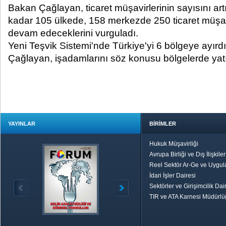
Bakan Çağlayan, ticaret müşavirlerinin sayısını artı
kadar 105 ülkede, 158 merkezde 250 ticaret müşavi
devam edeceklerini vurguladı.
Yeni Teşvik Sistemi'nde Türkiye'yi 6 bölgeye ayırd
Çağlayan, işadamlarını söz konusu bölgelerde yat
YAYINLAR
BİRİMLER
Hukuk Müşavirliği
Avrupa Birliği ve Dış İlişkile
Reel Sektör Ar-Ge ve Uygul
İdari İşler Dairesi
Sektörler ve Girişimcilik Dai
TIR ve ATA Karnesi Müdürl