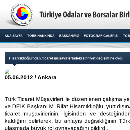
ANA SAYFA
TOBB HAKKINDA
BAŞKANIMIZ
FOTOĞRAF GALERİSİ
TOB
Hisarcıklıoğlu’ndan, ticaret müşavirlerindeki zihniyet değişimine övgü
05.06.2012 / Ankara
Türk Ticaret Müşavirleri ile düzenlenen çalışm
ve DEİK Başkanı M. Rifat Hisarcıklıoğlu, yurt dışı
ticaret müşavirlerinin ilgisinden ve desteği
kaldığını belirterek, bu anlayış değişikliğinin Tü
ulaşmada büyük rol oynayacağını bildirdi.​ ​