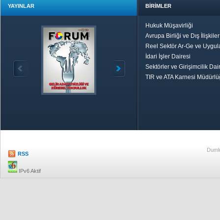
YAYINLAR
BİRİMLER
Hukuk Müşavirliği
Avrupa Birliği ve Dış İlişkile
Reel Sektör Ar-Ge ve Uygul
İdari İşler Dairesi
Sektörler ve Girişimcilik Dai
TIR ve ATA Karnesi Müdürl
Özetle TOBB
Ekonomik R
Dumlu
RSS
IPv6 Aktif