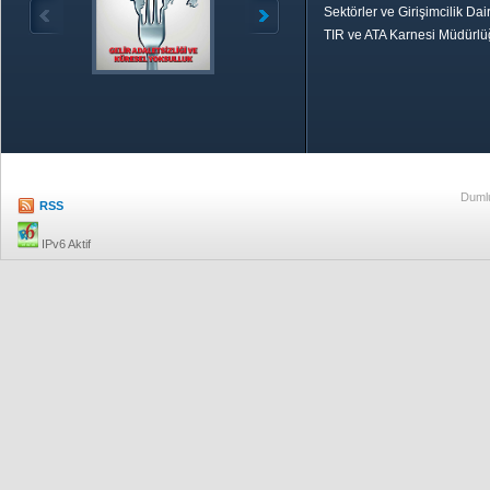
Sektörler ve Girişimcilik Dai
TIR ve ATA Karnesi Müdürl
Özetle TOBB
Ekonomik R
Dumlu
RSS
IPv6 Aktif