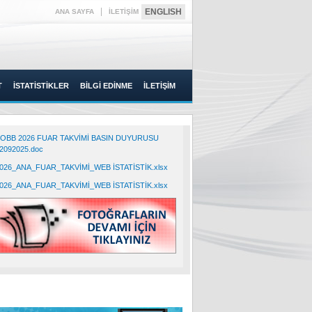
|
ENGLISH
ANA SAYFA
İLETİŞİM
T
İSTATİSTİKLER
BİLGİ EDİNME
İLETİŞİM
OBB 2026 FUAR TAKVİMİ BASIN DUYURUSU
2092025.doc
026_ANA_FUAR_TAKVİMİ_WEB İSTATİSTİK.xlsx
026_ANA_FUAR_TAKVİMİ_WEB İSTATİSTİK.xlsx