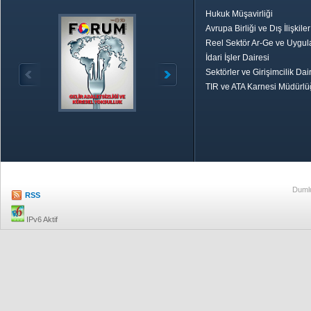
Hukuk Müşavirliği
Avrupa Birliği ve Dış İlişkile
Reel Sektör Ar-Ge ve Uygul
İdari İşler Dairesi
Sektörler ve Girişimcilik Dai
TIR ve ATA Karnesi Müdürl
Özetle TOBB
Ekonomik R
Dumlu
RSS
IPv6 Aktif