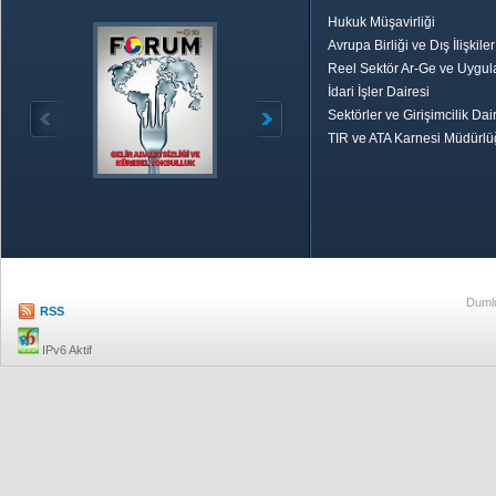
Hukuk Müşavirliği
Avrupa Birliği ve Dış İlişkile
Reel Sektör Ar-Ge ve Uygul
İdari İşler Dairesi
Sektörler ve Girişimcilik Dai
TIR ve ATA Karnesi Müdürl
Özetle TOBB
Ekonomik R
Dumlu
RSS
IPv6 Aktif