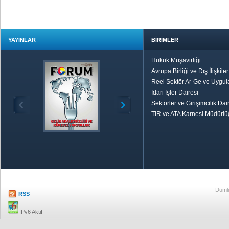
YAYINLAR
BİRİMLER
Hukuk Müşavirliği
Avrupa Birliği ve Dış İlişkile
Reel Sektör Ar-Ge ve Uygul
İdari İşler Dairesi
Sektörler ve Girişimcilik Dai
TIR ve ATA Karnesi Müdürl
Özetle TOBB
Ekonomik R
Dumlu
RSS
IPv6 Aktif