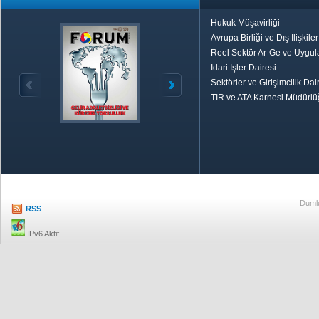
Hukuk Müşavirliği
Avrupa Birliği ve Dış İlişkile
Reel Sektör Ar-Ge ve Uygul
İdari İşler Dairesi
Sektörler ve Girişimcilik Dai
TIR ve ATA Karnesi Müdürl
Özetle TOBB
Ekonomik R
Dumlu
RSS
IPv6 Aktif