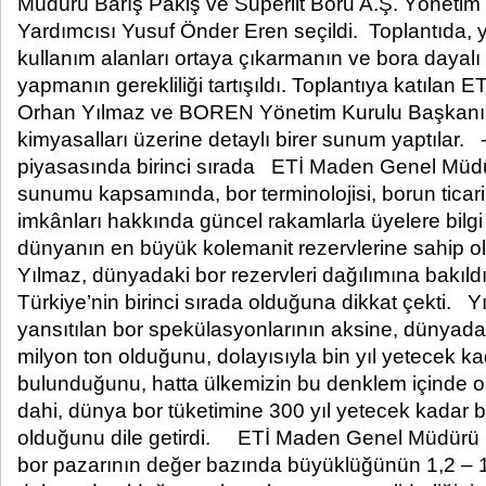
Müdürü Barış Pakiş ve Superlit Boru A.Ş. Yöneti
Yardımcısı Yusuf Önder Eren seçildi. ​Toplantıda, y
kullanım alanları ortaya çıkarmanın ve bora dayalı
yapmanın gerekliliği tartışıldı. Toplantıya katıla
Orhan Yılmaz ve BOREN Yönetim Kurulu Başkanı 
kimyasalları üzerine detaylı birer sunum yaptılar
piyasasında birinci sırada ETİ Maden Genel Müd
sunumu kapsamında, bor terminolojisi, borun ticari 
imkânları hakkında güncel rakamlarla üyelere bilgi
dünyanın en büyük kolemanit rezervlerine sahip 
Yılmaz, dünyadaki bor rezervleri dağılımına bakıl
Türkiye’nin birinci sırada olduğuna dikkat çekti.
yansıtılan bor spekülasyonlarının aksine, dünyadak
milyon ton olduğunu, dolayısıyla bin yıl yetecek k
bulunduğunu, hatta ülkemizin bu denklem içinde
dahi, dünya bor tüketimine 300 yıl yetecek kadar 
olduğunu dile getirdi. ETİ Maden Genel Müdürü
bor pazarının değer bazında büyüklüğünün 1,2 – 1