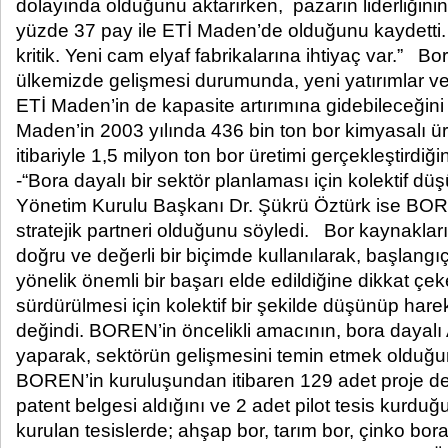
dolayında olduğunu aktarırken, pazarın liderliğinin
yüzde 37 pay ile ETİ Maden’de olduğunu kaydetti. 
kritik. Yeni cam elyaf fabrikalarına ihtiyaç var.” Bo
ülkemizde gelişmesi durumunda, yeni yatırımlar ve
ETİ Maden’in de kapasite artırımına gidebileceğini
Maden’in 2003 yılında 436 bin ton bor kimyasalı üre
itibariyle 1,5 milyon ton bor üretimi gerçekleştird
-“Bora dayalı bir sektör planlaması için kolektif
Yönetim Kurulu Başkanı Dr. Şükrü Öztürk ise BOR
stratejik partneri olduğunu söyledi. Bor kaynakla
doğru ve değerli bir biçimde kullanılarak, başlangı
yönelik önemli bir başarı elde edildiğine dikkat çe
sürdürülmesi için kolektif bir şekilde düşünüp har
değindi. BOREN’in öncelikli amacının, bora dayalı
yaparak, sektörün gelişmesini temin etmek olduğun
BOREN’in kuruluşundan itibaren 129 adet proje des
patent belgesi aldığını ve 2 adet pilot tesis kurduğ
kurulan tesislerde; ahşap bor, tarım bor, çinko bora