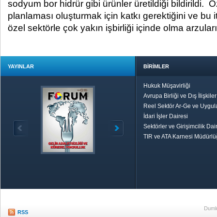
sodyum bor hidrür gibi ürünler üretildiği bildirildi. Ö
planlaması oluşturmak için katkı gerektiğini ve bu
özel sektörle çok yakın işbirliği içinde olma arzula
YAYINLAR
BİRİMLER
Hukuk Müşavirliği
Avrupa Birliği ve Dış İlişkile
Reel Sektör Ar-Ge ve Uygul
İdari İşler Dairesi
Sektörler ve Girişimcilik Dai
TIR ve ATA Karnesi Müdürl
Özetle TOBB
Ekonomik R
Dumlu
RSS