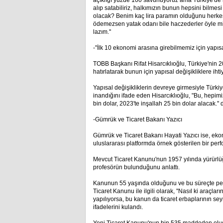
açıklığı yüzde 100 savunuyoruz ama Türkiye'de 
alıp satabiliriz, halkımızın bunun hepsini bilmes
olacak? Benim kaç lira paramın olduğunu herkes
ödemezsen yatak odanı bile haczederler öyle m
lazım.''
-"İlk 10 ekonomi arasına girebilmemiz için yapısal
TOBB Başkanı Rifat Hisarcıklıoğlu, Türkiye'nin 
hatırlatarak bunun için yapısal değişikliklere ih
Yapısal değişikliklerin devreye girmesiyle Türk
inandığını ifade eden Hisarcıklıoğlu, "Bu, hepim
bin dolar, 2023'te inşallah 25 bin dolar alacak.''
-Gümrük ve Ticaret Bakanı Yazıcı
Gümrük ve Ticaret Bakanı Hayati Yazıcı ise, eko
uluslararası platformda örnek gösterilen bir perfo
Mevcut Ticaret Kanunu'nun 1957 yılında yürürlüğ
profesörün bulunduğunu anlattı.
Kanunun 55 yaşında olduğunu ve bu süreçte pek ç
Ticaret Kanunu ile ilgili olarak, ''Nasıl ki araçl
yapılıyorsa, bu kanun da ticaret erbaplarının sey
ifadelerini kulandı.