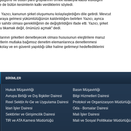
unu ve bütün parti gruplarının örnek ittifakıyla kabul edildiğini
de bütün kesimlerin katkı verdiklerini söyledi.
n Yazıcı, kanunun şirket oluşumunu kolaylaştırdığını dile getirdi. Mevcut
 araya gelmesi yükümlülüğünün kaldırıldığını belirten Yazıcı, ayrıca
ahibi olması gerekliliğinin de değiştirildiğini ifade etti. Yazıcı, şirket
zu tıkamak değil, önünüzü açmak'' dedi.
arının şirketleri denetleyecek olması hususunun eleştirilere maruz
rketlerin mutlaka bağımsız denetim elemanlarınca denetlenmesi
n kolay ve en güvenli yapıldığı ülke haline getirmeyi hedeflediklerini
BİRİMLER
Hukuk Müşavirliği
Basın Müşavirliği
Avrupa Birliği ve Dış İlişkiler Dairesi
Bilgi Hizmetleri Dairesi
Reel Sektör Ar-Ge ve Uygulama Dairesi
Protokol ve Organizasyon Müdürlüğ
İdari İşler Dairesi
Oda - Borsalar Dairesi
Sektörler ve Girişimcilik Dairesi
Mali İşler Dairesi
TIR ve ATA Karnesi Müdürlüğü
Mali ve Sosyal Politikalar Müdürlüğü