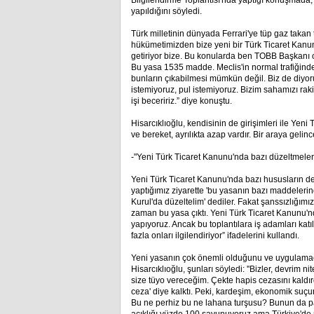
Bilgilendirme Toplantısı'nda yaptığı konuşmad
yapıldığını söyledi.
Türk milletinin dünyada Ferrari'ye tüp gaz takan 
hükümetimizden bize yeni bir Türk Ticaret Kanunu
getiriyor bize. Bu konularda ben TOBB Başkanı 
Bu yasa 1535 madde. Meclis'in normal trafiğinde 
bunların çıkabilmesi mümkün değil. Biz de diyoruz
istemiyoruz, pul istemiyoruz. Bizim sahamızı rakip
işi beceririz.” diye konuştu.
Hisarcıklıoğlu, kendisinin de girişimleri ile Yeni
ve bereket, ayrılıkta azap vardır. Bir araya gel
-"Yeni Türk Ticaret Kanunu'nda bazı düzeltmeler
Yeni Türk Ticaret Kanunu'nda bazı hususların deği
yaptığımız ziyarette 'bu yasanın bazı maddelerin
Kurul'da düzeltelim' dediler. Fakat şanssızlığım
zaman bu yasa çıktı. Yeni Türk Ticaret Kanunu'nda
yapıyoruz. Ancak bu toplantılara iş adamları ka
fazla onları ilgilendiriyor” ifadelerini kullandı.
Yeni yasanın çok önemli olduğunu ve uygulamacıl
Hisarcıklıoğlu, şunları söyledi: ''Bizler, devrim 
size tüyo vereceğim. Çekte hapis cezasını kaldı
ceza' diye kalktı. Peki, kardeşim, ekonomik suç
Bu ne perhiz bu ne lahana turşusu? Bunun da par