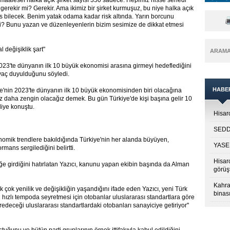
maalesef halka açık şirket sayısı 350 sadece. Hepimiz hisse senedi
i gerekir mi? Gerekir. Ama ikimiz bir şirket kurmuşuz, bu niye halka açık
 bilecek. Benim yatak odama kadar risk altında. Yarın borcunu
i? Bunu yazan ve düzenleyenlerin bizim sesimize de dikkat etmesi
 değişiklik şart"
ARAM
2023'te dünyanın ilk 10 büyük ekonomisi arasına girmeyi hedeflediğini
tiyaç duyulduğunu söyledi.
HABE
iye'nin 2023'te dünyanın ilk 10 büyük ekonomisinden biri olacağına
iz daha zengin olacağız demek. Bu gün Türkiye'de kişi başına gelir 10
 diye konuştu.
Hisarc
SEDDK
nomik trendlere bakıldığında Türkiye'nin her alanda büyüyen,
YASED
rmans sergilediğini belirtti.
Hisar
e girdiğini hatırlatan Yazıcı, kanunu yapan ekibin başında da Alman
görüş
Kahra
ok yenilik ve değişikliğin yaşandığını ifade eden Yazıcı, yeni Türk
binası
arın hızlı tempoda seyretmesi için otobanlar uluslararası standartlara göre
redeceği uluslararası standartlardaki otobanları sanayiciye getiriyor''