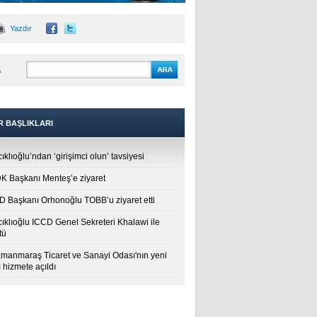
Yazdır
A
R BAŞLIKLARI
ıklıoğlu’ndan ‘girişimci olun’ tavsiyesi
 Başkanı Menteş’e ziyaret
 Başkanı Orhonoğlu TOBB’u ziyaret etti
cıklıoğlu ICCD Genel Sekreteri Khalawi ile
tü
manmaraş Ticaret ve Sanayi Odası'nın yeni
 hizmete açıldı