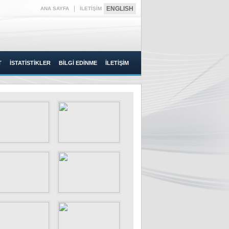
|
ENGLISH
ANA SAYFA
İLETİŞİM
T
İSTATİSTİKLER
BİLGİ EDİNME
İLETİŞİM