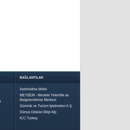
BAĞLANTILAR
Aydınlatma Metni
MEYBEM - Mesleki Yeterlilik ve
Belgelendirme Merkezi
ü
Gümrük ve Turizm İşletmeleri A.Ş.
Dünya Odaları Bilgi Ağı
ICC-Turkey