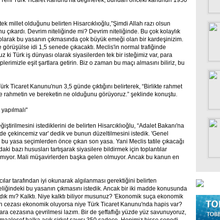
a, Yeni Türk Ticaret Kanunu'na değinerek, bundan önceki kanunun 1950
tek millet olduğunu belirten Hisarcıklıoğlu,”Şimdi Allah razı olsun
 çıkardı. Devrim niteliğinde mi? Devrim niteliğinde. Bu çok kolaylık
olarak bu yasanın çıkmasında çok büyük emeği olan bir kardeşinizim.
görüşülse idi 1,5 senede çıkacaktı. Meclis'in normal trafiğinde
 ki Türk iş dünyası olarak siyasilerden tek bir isteğimiz var, para
lerimizle eşit şartlara getirin. Biz o zaman bu maçı almasını biliriz, bu
 Türk Ticaret Kanunu'nun 3,5 günde çıktığını belirterek, “Birlikte rahmet
ince rahmetin ve bereketin ne olduğunu görüyoruz.” şeklinde konuştu.
 yapılmalı"
ştirilmesini istediklerini de belirten Hisarcıklıoğlu, “Adalet Bakanı'na
de çekincemiz var' dedik ve bunun düzeltilmesini istedik. 'Genel
ız bu yasa seçimlerden önce çıkan son yasa. Yani Meclis tatile çıkacağı
ki bazı hususları tartışarak siyasilere bildirmek için toplantılar
tılmıyor. Mali müşavirlerden başka gelen olmuyor. Ancak bu kanun en
ar tarafından iyi okunarak algılanması gerektiğini belirten
niteliğindeki bu yasanın çıkmasını istedik. Ancak bir iki madde konusunda
rdık mı? Kalktı. Niye kalktı biliyor musunuz? 'Ekonomik suça ekonomik
un cezası ekonomik oluyorsa niye Türk Ticaret Kanunu'nda hapis var?
a cezasına çevrilmesi lazım. Bir de şeffaflığı yüzde yüz savunuyoruz,