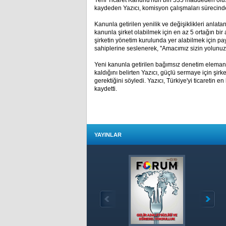
Yeni Ticaret Kanunu'nun bin 535 maddeden oluştuğ
kaydeden Yazıcı, komisyon çalışmaları sürecinde 
Kanunla getirilen yenilik ve değişiklikleri anlata
kanunla şirket olabilmek için en az 5 ortağın bir
şirketin yönetim kurulunda yer alabilmek için pay s
sahiplerine seslenerek, ''Amacımız sizin yolunu
Yeni kanunla getirilen bağımsız denetim elemanl
kaldığını belirten Yazıcı, güçlü sermaye için şi
gerektiğini söyledi. Yazıcı, Türkiye'yi ticaretin e
kaydetti.
YAYINLAR