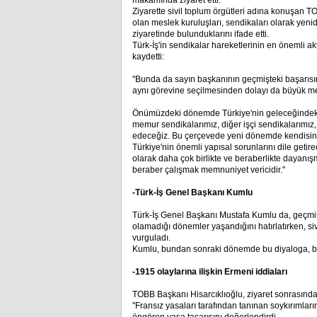
makamında ziyaret etti.
Ziyarette sivil toplum örgütleri adına konuşan T
olan meslek kuruluşları, sendikaları olarak yeni
ziyaretinde bulunduklarını ifade etti.
Türk-İş'in sendikalar hareketlerinin en önemli ak
kaydetti:
''Bunda da sayın başkanının geçmişteki başarısın
aynı görevine seçilmesinden dolayı da büyük 
Önümüzdeki dönemde Türkiye'nin geleceğindeki ö
memur sendikalarımız, diğer işçi sendikalarımı
edeceğiz. Bu çerçevede yeni dönemde kendisine b
Türkiye'nin önemli yapısal sorunlarını dile geti
olarak daha çok birlikte ve beraberlikte dayanış
beraber çalışmak memnuniyet vericidir.''
-Türk-İş Genel Başkanı Kumlu
Türk-İş Genel Başkanı Mustafa Kumlu da, geçmiş
olamadığı dönemler yaşandığını hatırlatırken, si
vurguladı.
Kumlu, bundan sonraki dönemde bu diyaloga, bir
-1915 olaylarına ilişkin Ermeni iddiaları
TOBB Başkanı Hisarcıklıoğlu, ziyaret sonrasın
''Fransız yasaları tarafından tanınan soykırımların