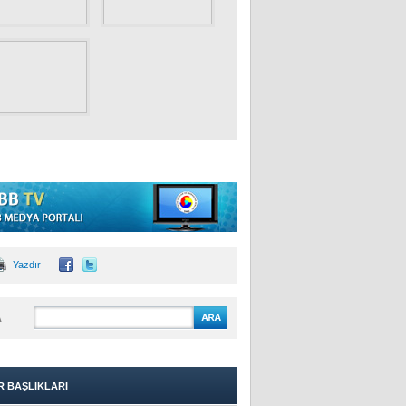
Yazdır
A
R BAŞLIKLARI