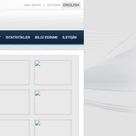
|
ENGLISH
ANA SAYFA
İLETİŞİM
T
İSTATİSTİKLER
BİLGİ EDİNME
İLETİŞİM