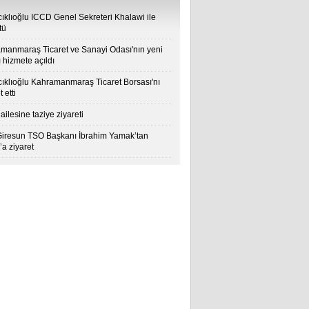
cıklıoğlu ICCD Genel Sekreteri Khalawi ile
tü
manmaraş Ticaret ve Sanayi Odası'nın yeni
 hizmete açıldı
cıklıoğlu Kahramanmaraş Ticaret Borsası'nı
t etti
ailesine taziye ziyareti
Giresun TSO Başkanı İbrahim Yamak’tan
a ziyaret