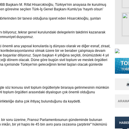
OBB Başkanı M. Rifat Hisarcıklıoğlu, Türkiye'nin anayasa ile kurulmuş
den görevine seçilen Türk-İş Genel Başkanı Kumlu'ya ‘hayırlı olsun’
törlerinden bir tanesi olduğuna işaret eden Hisarcıklıoğlu, şunları
ı biliyoruz, tekrar genel kurulundaki delegelerin takdirini kazanarak
memnuniyet duyuyoruz.
nemli ana yapısal konularda iş dünyası olarak ve diğer esnaf, ziraat,
z, konfederasyonlarımız olmak üzere bir ve beraber çalışmaya devam
aşarılar diliyoruz. Sayın başkan 4 yıllığına seçildi, önümüzdeki 4 yıl
receği dönem olacak. Düne göre bugün sivil toplum ve meslek örgütleri
ma içerisinde Türkiye'nin geleceğinin temel taşları olacak günlerde
te söz konusu sivil toplum örgütleriyle biraraya gelinmesinin mümkün
vil toplum örgütleri arasındaki diyalogun çok önemli olduğunu
likteliğe daha çok ihtiyaç bulunduğunu da kaydetti.
ARAM
da bir soru üzerine, Fransız Parlamentosunun gündeminde bulunan
HABE
 inkârı, bir yıl hapis ile 45 bin avro para cezasına çarptırılır'' hükmünü