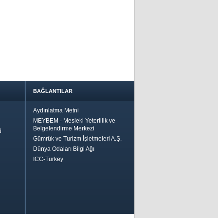
BAĞLANTILAR
Aydınlatma Metni
MEYBEM - Mesleki Yeterlilik ve
Belgelendirme Merkezi
ü
Gümrük ve Turizm İşletmeleri A.Ş.
Dünya Odaları Bilgi Ağı
ICC-Turkey
Bir
ha İyi
 İçin
riler-