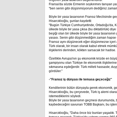
öngören yasa tasarısını değerlendirdi.
Fransa'da sözde Ermenin soykırımını tanıyan yasan
''ben senin gibi düşünmüyorum dediğiniz zaman
Böyle bir yasa tasarısının Fransız Meclisinde geçm
Hisarcıklıoğlu, şunları kaydetti:
''Bugün Türkiye Cumhuriyetinde, Ortadoğu'da, K
ülkede böyle bir yasa çıksa (bu diktatörlük) diy
beşiği olan bir ülkede böyle bir yasa tasarısının
yasası. Senin gibi düşünmediğim zaman hapse gir
Fransız aynı düşünecek eğer düşünmezse içeri atılı
Türk olarak, bir insan olarak kabul etmek mümkü
ilişkilerini derinden, kökten sarsacak bir hadise.
Özellikle Avrupa'nın şu ekonomik krizde en büyü
şampiyonu olan Türkiye ile ekonomik ilişkilerin
sıkmasına eşdeğerdir. Türk milleti hassastır, duy
gördüler.''
-''Fransız iş dünyası ile temasa geçeceğiz''
Kendilerinin bütün dünyayla gerek ekonomik, gerek
Hisarcıklıoğlu, bu çerçevede, Türk iş alemi olara
istemediklerini söyledi.
Böyle bir yasa tasarısının geçmesi durumunda, 
kaybedeceğini savunan TOBB Başkanı, bu işten en
Hisarcıklıoğlu, ''Daha önce biz bunları yaşadık