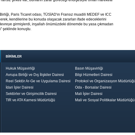
ansız şirketi var; bunların zarar göreceği endişesiyle onları harekete
irliği, Paris Ticaret odası, TÜSİAD'ın Fransız muadili MEDEF ve ICC
derek, kendilerine bu konuda olaşacak zararları ifade edeceklerini
rak devreye girmişlerdi, inşallah önümüzdeki dönemde bu yasa çıkmadan
'' şeklinde konuştu.
BİRİMLER
Hukuk Müşavirliği
Basın Müşavirliği
Avrupa Birliği ve Dış İlişkiler Dairesi
Bilgi Hizmetleri Dairesi
Reel Sektör Ar-Ge ve Uygulama Dairesi
Protokol ve Organizasyon Müdürlüğ
İdari İşler Dairesi
Oda - Borsalar Dairesi
Sektörler ve Girişimcilik Dairesi
Mali İşler Dairesi
TIR ve ATA Karnesi Müdürlüğü
Mali ve Sosyal Politikalar Müdürlüğü
le TOBB
Ekonomik Rapor
Hizmet Şeref
Daha İyi 
Belgesi ve Plaket
Gelecek, Da
Töreni
Bir Türkiye
Görüş ve Öne