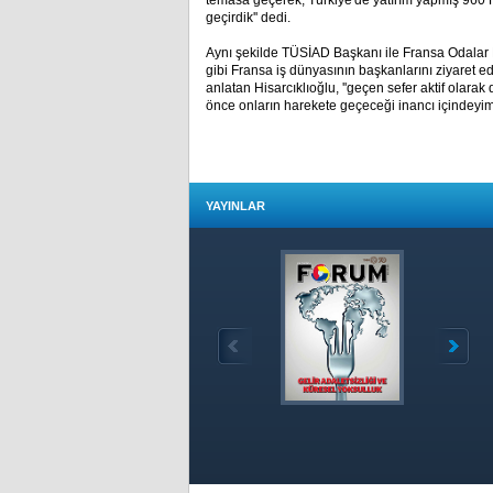
temasa geçerek; Türkiye'de yatırım yapmış 960 Fr
geçirdik'' dedi.
Aynı şekilde TÜSİAD Başkanı ile Fransa Odalar B
gibi Fransa iş dünyasının başkanlarını ziyaret e
anlatan Hisarcıklıoğlu, ''geçen sefer aktif ola
önce onların harekete geçeceği inancı içindeyim
YAYINLAR
Özet