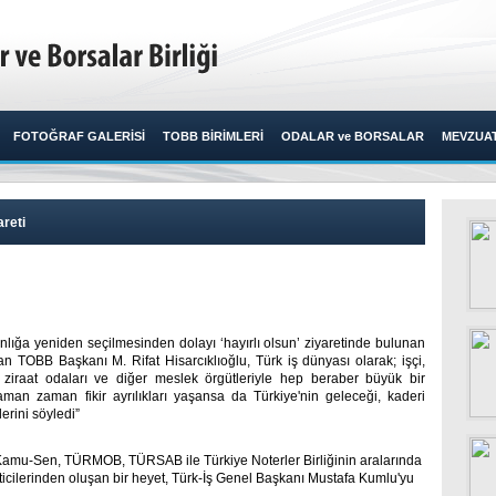
FOTOĞRAF GALERİSİ
TOBB BİRİMLERİ
ODALAR ve BORSALAR
MEVZUA
areti
ığa yeniden seçilmesinden dolayı ‘hayırlı olsun’ ziyaretinde bulunan
an TOBB Başkanı M. Rifat Hisarcıklıoğlu, Türk iş dünyası olarak; işçi,
, ziraat odaları ve diğer meslek örgütleriyle hep beraber büyük bir
zaman zaman fikir ayrılıkları yaşansa da Türkiye'nin geleceği, kaderi
ini söyledi”​ ​
amu-Sen, TÜRMOB, TÜRSAB ile Türkiye Noterler Birliğinin aralarında
ticilerinden oluşan bir heyet, Türk-İş Genel Başkanı Mustafa Kumlu'yu