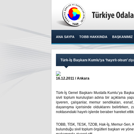
ANA SAYFA
TOBB HAKKINDA
BAŞKANIMIZ
Türk-İş Başkanı Kumlu’ya ‘hayırlı olsun’ ziy
16.12.2011 / Ankara
Türk-İş Genel Başkanı Mustafa Kumlu’ya Başkanl
sivil toplum kuruluşları adına bir açıklama yap
işveren, çalışanlar, memur sendikaları, esnaf
dayanışma içerisinde olduklarını belirtirken, 
noktasındaki hayırlı işlerde beraber hareket ettikler
TOBB, TİSK, TESK, TZOB, Hak-İş, Memur-Sen, K
bulunduğu sivil toplum örgütleri başkan ve yöne