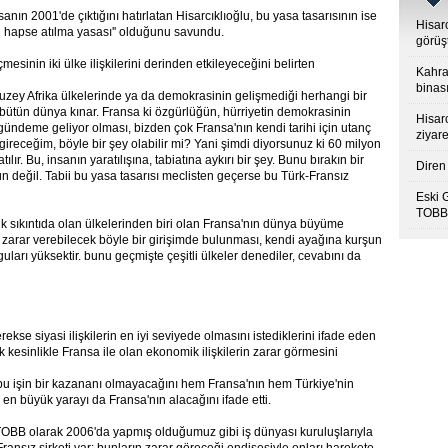
ın 2001'de çıktığını hatırlatan Hisarcıklıoğlu, bu yasa tasarısının ise
Hisar
 hapse atılma yasası'' olduğunu savundu.
görüş
esinin iki ülke ilişkilerini derinden etkileyeceğini belirten
Kahra
binası
uzey Afrika ülkelerinde ya da demokrasinin gelişmediği herhangi bir
e bütün dünya kınar. Fransa ki özgürlüğün, hürriyetin demokrasinin
Hisar
 gündeme geliyor olması, bizden çok Fransa'nın kendi tarihi için utanç
ziyare
eceğim, böyle bir şey olabilir mi? Yani şimdi diyorsunuz ki 60 milyon
r. Bu, insanın yaratılışına, tabiatına aykırı bir şey. Bunu bırakın bir
Diren 
n değil. Tabii bu yasa tasarısı meclisten geçerse bu Türk-Fransız
Eski 
TOBB’
k sıkıntıda olan ülkelerinden biri olan Fransa'nın dünya büyüme
e zarar verebilecek böyle bir girişimde bulunması, kendi ayağına kurşun
guları yüksektir. bunu geçmişte çeşitli ülkeler denediler, cevabını da
se siyasi ilişkilerin en iyi seviyede olmasını istediklerini ifade eden
k kesinlikle Fransa ile olan ekonomik ilişkilerin zarar görmesini
bu işin bir kazananı olmayacağını hem Fransa'nın hem Türkiye'nin
 büyük yarayı da Fransa'nın alacağını ifade etti.
. TOBB olarak 2006'da yapmış olduğumuz gibi iş dünyası kuruluşlarıyla