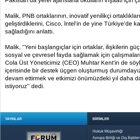
Pakistan'da yerel ajanslarla okulların inşaatı için ç
Malik, PNB ortaklarının, inovatif yenilikçi ortaklıklar
geliştirdiklerini, Cisco, İntel'in de yine Türkiye'de k
sağladığını anlattı.
Malik, ''Yeni başlangıçlar için ortaklar, ilişkilerin g
sosyal ve çevresel fayda sağlamak için çalışmalar
Cola Üst Yöneticimiz (CEO) Muhtar Kent'in de söyle
içerisinde bir destek üçgen oluşturmuş durumdayız.
devam ettirmek ve etkimizi önümüzdeki yıl daha da
istiyoruz'' dedi.
YAYINLAR
BİRİMLER
Hukuk Müşavirliği
Avrupa Birliği ve Dış İlişkile