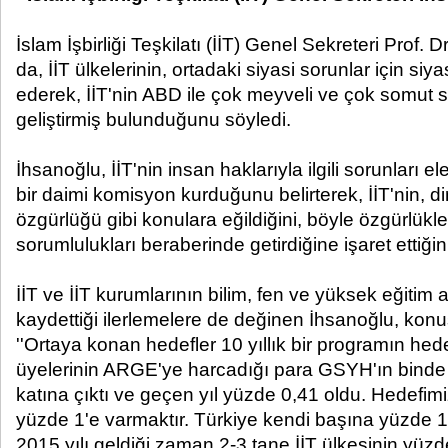
İslam İşbirliği Teşkilatı (İİT) Genel Sekreteri Prof.
da, İİT ülkelerinin, ortadaki siyasi sorunlar için si
ederek, İİT'nin ABD ile çok meyveli ve çok somut so
geliştirmiş bulunduğunu söyledi.
İhsanoğlu, İİT'nin insan haklarıyla ilgili sorunları
bir daimi komisyon kurduğunu belirterek, İİT'nin, din
özgürlüğü gibi konulara eğildiğini, böyle özgürlükle
sorumlulukları beraberinde getirdiğine işaret ettiğini 
İİT ve İİT kurumlarının bilim, fen ve yüksek eğitim 
kaydettiği ilerlemelere de değinen İhsanoğlu, kon
''Ortaya konan hedefler 10 yıllık bir programın hede
üyelerinin ARGE'ye harcadığı para GSYH'ın binde 2
katına çıktı ve geçen yıl yüzde 0,41 oldu. Hedefim
yüzde 1'e varmaktır. Türkiye kendi başına yüzde 
2015 yılı geldiği zaman 2-3 tane İİT ülkesinin yüz