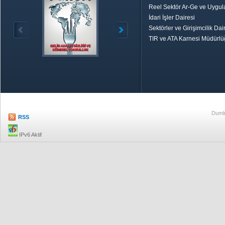
Reel Sektör Ar-Ge ve Uygul
İdari İşler Dairesi
Sektörler ve Girişimcilik Dai
TIR ve ATA Karnesi Müdürl
Özetle TOBB
Ekonomik R
Dumlu
RSS
IPv6 Aktif