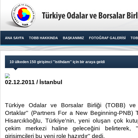
ANA SAYFA
TOBB HAKKINDA
BAŞKANIMIZ
FOTOĞRAF GALERİSİ
TOB
10 ülkeden 150 girişimci ''istihdam'' için bir araya geldi
02.12.2011 / İstanbul
Türkiye Odalar ve Borsalar Birliği (TOBB) ve '
Ortaklar'' (Partners For a New Beginning-PNB) 
Hisarcıklıoğlu, Türkiye'nin, yeni oluşan çok kut
çekim merkezi haline geleceğini belirterek, '
girişimcileri bu yeni role hazırdır'' dedi.​ ​