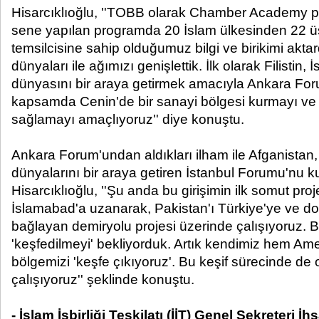
Hisarcıklıoğlu, ''TOBB olarak Chamber Academy pro
sene yapılan programda 20 İslam ülkesinden 22 ü
temsilcisine sahip olduğumuz bilgi ve birikimi aktard
dünyaları ile ağımızı genişlettik. İlk olarak Filistin, İ
dünyasını bir araya getirmek amacıyla Ankara Fo
kapsamda Cenin'de bir sanayi bölgesi kurmayı ve 10 
sağlamayı amaçlıyoruz'' diye konuştu.
Ankara Forum'undan aldıkları ilham ile Afganistan,
dünyalarını bir araya getiren İstanbul Forumu'nu k
Hisarcıklıoğlu, ''Şu anda bu girişimin ilk somut pro
İslamabad'a uzanarak, Pakistan'ı Türkiye'ye ve do
bağlayan demiryolu projesi üzerinde çalışıyoruz. 
'keşfedilmeyi' bekliyorduk. Artık kendimiz hem Ame
bölgemizi 'keşfe çıkıyoruz'. Bu keşif sürecinde de or
çalışıyoruz'' şeklinde konuştu.
​- İslam İşbirliği Teşkilatı (İİT) Genel Sekreteri İ