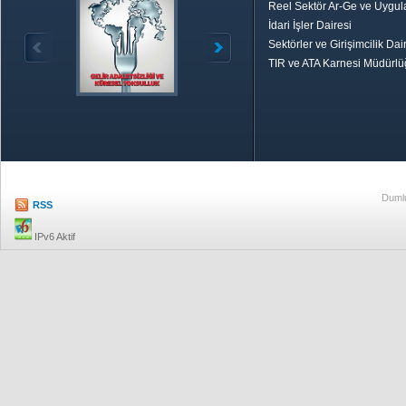
Reel Sektör Ar-Ge ve Uygul
İdari İşler Dairesi
Sektörler ve Girişimcilik Dai
TIR ve ATA Karnesi Müdürl
Özetle TOBB
Ekonomik R
Dumlu
RSS
IPv6 Aktif