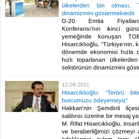
ülkelerden biri olması,
dinamizmini göstermektedir
G-20 Emtia Fiyatların
Konferansı’nın ikinci gü
yemeğinde konuşan TOB
Hisarcıklıoğlu, “Türkiye’nin, k
dönemde ekonomisi hızla 
hızlı toparlanan ülkelerde
sektörünün dinamizmini gösterm
12.09.2011
Hisarcıklıoğlu: “Terörü bit
borcumuzu ödeyemeyiz”
Hakkari’nin Şemdinli ilçe
saldırısı üzerine bir mesaj
M. Rifat Hisarcıklıoğlu, insan
ve beraberliğimizi çözmeyi