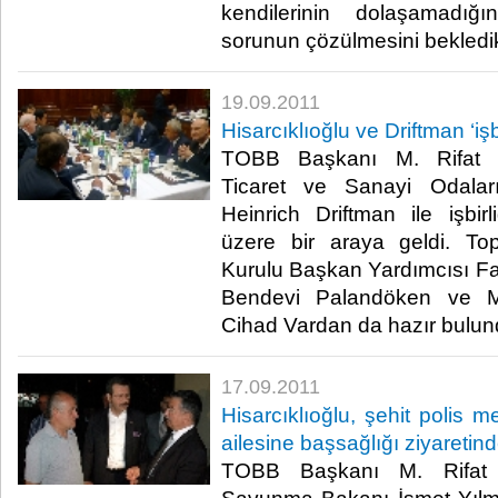
kendilerinin dolaşamadığ
sorunun çözülmesini bekledikleri
19.09.2011
Hisarcıklıoğlu ve Driftman ‘işb
TOBB Başkanı M. Rifat Hi
Ticaret ve Sanayi Odalar
Heinrich Driftman ile işbir
üzere bir araya geldi. T
Kurulu Başkan Yardımcısı F
Bendevi Palandöken ve 
Cihad Vardan da hazır bulundu.
17.09.2011
Hisarcıklıoğlu, şehit polis 
ailesine başsağlığı ziyaretin
TOBB Başkanı M. Rifat Hi