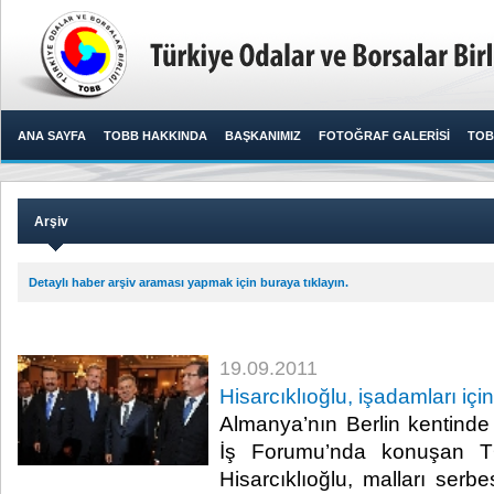
ANA SAYFA
TOBB HAKKINDA
BAŞKANIMIZ
FOTOĞRAF GALERİSİ
TOB
Arşiv
Detaylı haber arşiv araması yapmak için buraya tıklayın.
19.09.2011
Hisarcıklıoğlu, işadamları için
Almanya’nın Berlin kentind
İş Forumu’nda konuşan T
Hisarcıklıoğlu, malları serb