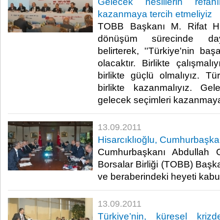
Gelecek nesillerin refah
kazanmaya tercih etmeliyiz
TOBB Başkanı M. Rifat Hisa
dönüşüm sürecinde daya
belirterek, ''Türkiye'nin baş
olacaktır. Birlikte çalışmalı
birlikte güçlü olmalıyız. Tü
birlikte kazanmalıyız. Gele
gelecek seçimleri kazanmaya te
13.09.2011
Hisarcıklıoğlu, Cumhurbaşkanı
Cumhurbaşkanı Abdullah G
Borsalar Birliği (TOBB) Başka
ve beraberindeki heyeti kabul et
13.09.2011
Türkiye’nin, küresel kriz