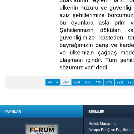
odaklarının eylem tarzı o
ülkenin huzuru ve güvenliği 
aziz şehitlerimize borcumuzu
bu oyunlara asla prim v
Şehitlerimizin dökülen k
güvenliğimize kasteden ter
bayrağımızın barış ve karde
ve ülkemizin çağdaş meden
ulaşması içindir. Tüm şehitl
sözümüz var” dedi.​ ​
<<
<
767
768
769
770
771
772
773
YAYINLAR
BİRİMLER
Hukuk Müşavirliği
Avrupa Birliği ve Dış İlişkile