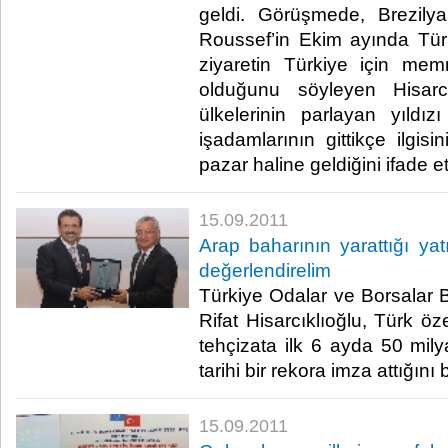
geldi. Görüşmede, Brezily
Roussef’in Ekim ayında Türk
ziyaretin Türkiye için mem
olduğunu söyleyen Hisarcı
ülkelerinin parlayan yıldız
işadamlarının gittikçe ilgisi
pazar haline geldiğini ifade etti.
15.09.2011
Arap baharının yarattığı yatı
değerlendirelim
Türkiye Odalar ve Borsalar B
Rifat Hisarcıklıoğlu, Türk ö
tehçizata ilk 6 ayda 50 mily
tarihi bir rekora imza attığını belir
15.09.2011