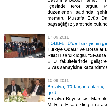
Savunma Bakanı İsmet Yılma
ilçesinde terör örgütü P
düzenlenen saldırıda şehit
memuru Mustafa Eyüp Dare
başsağlığı ziyaretinde bulundu.
17.09.2011
TOBB-ETÜ'de Türkiye’nin ge
Türkiye Odalar ve Borsalar B
Rifat Hisarcıklıoğlu, "Sivas'
ETÜ fakültelerinde geliştire
Sivas sanayisine kazandırmaya
15.09.2011
Brezilya, Türk işadamları içi
geldi
Brezilya Büyükelçisi Marce
M. Rifat Hisarcıklıoğlu ile 