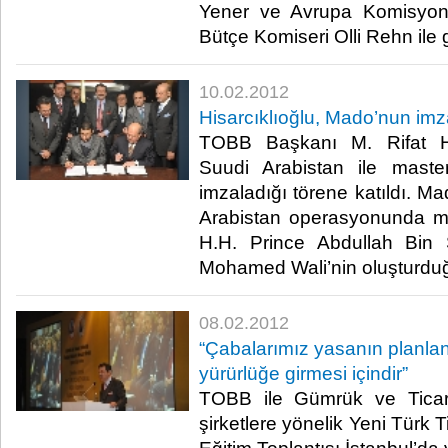
Yener ve Avrupa Komisyonu
Bütçe Komiseri Olli Rehn ile gö
10.02.2012
Hisarcıklıoğlu, Mado’nun imza
TOBB Başkanı M. Rifat Hi
Suudi Arabistan ile mast
imzaladığı törene katıldı. M
Arabistan operasyonunda ma
H.H. Prince Abdullah Bi
Mohamed Wali’nin oluşturduğu o
08.02.2012
“Çabalarımız yasanın planla
yürürlüğe girmesi içindir”
TOBB ile Gümrük ve Ticaret
şirketlere yönelik Yeni Türk 