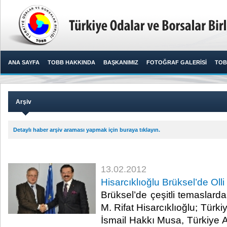
ANA SAYFA
TOBB HAKKINDA
BAŞKANIMIZ
FOTOĞRAF GALERİSİ
TOB
Arşiv
Detaylı haber arşiv araması yapmak için buraya tıklayın.
13.02.2012
Hisarcıklıoğlu Brüksel’de Olli
Brüksel’de çeşitli temasla
M. Rifat Hisarcıklıoğlu; Türki
İsmail Hakkı Musa, Türkiye A