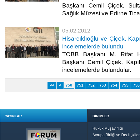
Başkanı Cemil Çiçek, Sult
Sağlık Müzesi ve Edirne Ticaret 
05.02.2012
Hisarcıklıoğlu ve Çiçek, Ka
incelemelerde bulundu
TOBB Başkanı M. Rifat H
Başkanı Cemil Çiçek, Kapı
incelemelerde bulundular.​ ​
<<
<
750
751
752
753
754
755
756
YAYINLAR
BİRİMLER
Hukuk Müşavirliği
Avrupa Birliği ve Dış İlişkile