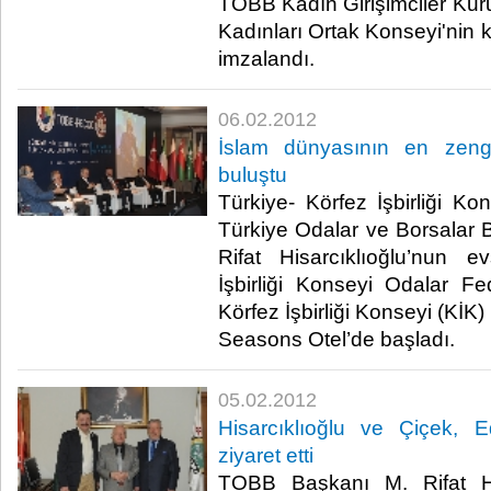
TOBB Kadın Girişimciler Kuru
Kadınları Ortak Konseyi'nin 
imzalandı. ​ ​
06.02.2012
İslam dünyasının en zengi
buluştu
Türkiye- Körfez İşbirliği Ko
Türkiye Odalar ve Borsalar B
Rifat Hisarcıklıoğlu’nun e
İşbirliği Konseyi Odalar 
Körfez İşbirliği Konseyi (KİK) 
Seasons Otel’de başladı.​ ​
05.02.2012
Hisarcıklıoğlu ve Çiçek, E
ziyaret etti
TOBB Başkanı M. Rifat H