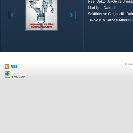
Reel Sektör Ar-Ge ve Uygul
İdari İşler Dairesi
Sektörler ve Girişimcilik Dai
TIR ve ATA Karnesi Müdürl
Özetle TOBB
Ekonomik R
Dumlu
RSS
IPv6 Aktif