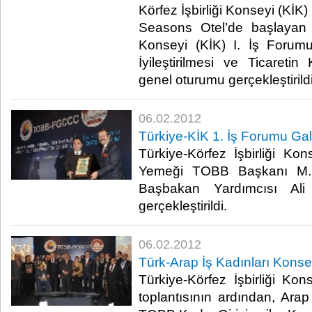
Körfez İşbirliği Konseyi (KİK) 
Seasons Otel’de başlayan T
Konseyi (KİK) I. İş Forumu
İyileştirilmesi ve Ticaretin 
genel oturumu gerçekleştirildi.​ 
06.02.2012
Türkiye-KİK 1. İş Forumu Ga
Türkiye-Körfez İşbirliği K
Yemeği TOBB Başkanı M. R
Başbakan Yardımcısı Ali 
gerçekleştirildi.​ ​
06.02.2012
Türk-Arap İş Kadınları Konse
Türkiye-Körfez İşbirliği Kon
toplantısının ardından, Arap