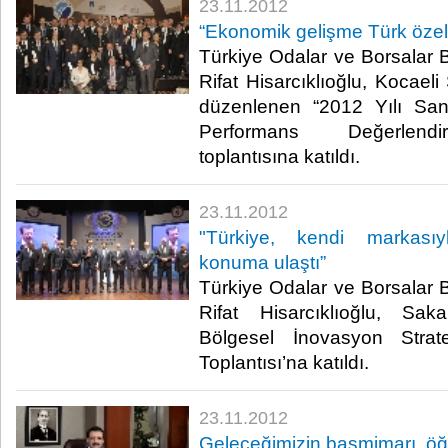
23.11.2012
​“Ekonomik gelişme Türk özel
​ Türkiye Odalar ve Borsalar 
Rifat Hisarcıklıoğlu, Kocael
düzenlenen “2012 Yılı Sana
Performans Değerlendi
toplantısına katıldı. ​
23.11.2012
​"Türkiye, kendi markası
konuma ulaştı”
​Türkiye Odalar ve Borsalar 
Rifat Hisarcıklıoğlu, Sa
Bölgesel İnovasyon Strat
Toplantısı’na katıldı. ​
23.11.2012
Geleceğimizin başmimarı, öğ