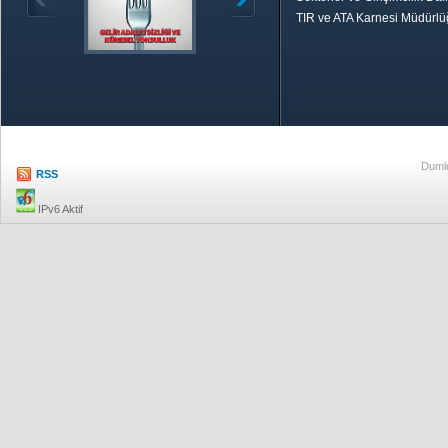
TIR ve ATA Karnesi Müdürl
Özetle TOBB
Ekonomik R
Dumlu
RSS
IPv6 Aktif