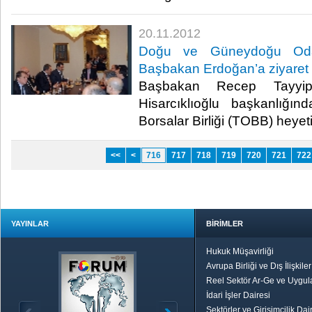
20.11.2012
Doğu ve Güneydoğu Oda-
Başbakan Erdoğan’a ziyaret
Başbakan Recep Tayyip
Hisarcıklıoğlu başkanlığı
Borsalar Birliği (TOBB) heyetini 
<<
<
716
717
718
719
720
721
722
YAYINLAR
BİRİMLER
Hukuk Müşavirliği
Avrupa Birliği ve Dış İlişkile
Reel Sektör Ar-Ge ve Uygul
İdari İşler Dairesi
Sektörler ve Girişimcilik Dai