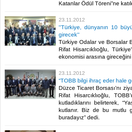
Katanlar Ödül Töreni”ne katıldı
23.11.2012
​''Türkiye, dünyanın 10 bü
girecek''
​ Türkiye Odalar ve Borsalar 
Rifat Hisarcıklıoğlu, Türki
ekonomisi arasına gireceğini
23.11.2012
​“TOBB bilgi ihraç eder hale g
​ Düzce Ticaret Borsası’nı z
Rifat Hisarcıklıoğlu, TOB
kutladıklarını belirterek, “Ya
kutlanır. Biz de bu mutlu
buradayız” dedi. ​