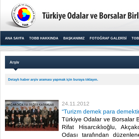
ANA SAYFA
TOBB HAKKINDA
BAŞKANIMIZ
FOTOĞRAF GALERİSİ
TOB
Arşiv
Detaylı haber arşiv araması yapmak için buraya tıklayın.
24.11.2012
​“Turizm demek para demektir
Türkiye Odalar ve Borsalar B
Rifat Hisarcıklıoğlu, Akç
Odası tarafından düzenle