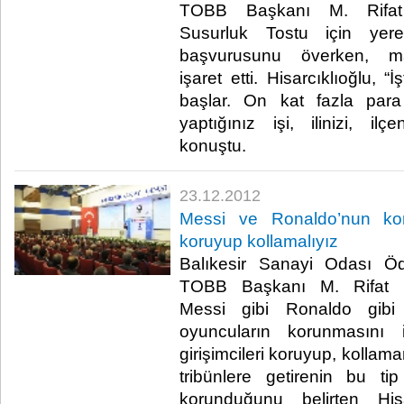
TOBB Başkanı M. Rifat H
Susurluk Tostu için yere
başvurusunu överken, m
işaret etti. Hisarcıklıoğlu,
başlar. On kat fazla para
yaptığınız işi, ilinizi, ilç
konuştu. ​
23.12.2012
Messi ve Ronaldo’nun koru
koruyup kollamalıyız
​ Balıkesir Sanayi Odası 
TOBB Başkanı M. Rifat His
Messi gibi Ronaldo gibi 
oyuncuların korunmasını 
girişimcileri koruyup, kollama
tribünlere getirenin bu ti
korunduğunu belirten Hisa