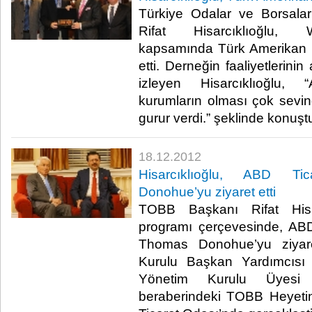
Türkiye Odalar ve Borsalar
Rifat Hisarcıklıoğlu, 
kapsamında Türk Amerikan Bir
etti. Derneğin faaliyetlerinin
izleyen Hisarcıklıoğlu, 
kurumların olması çok sevindi
gurur verdi.” şeklinde konuştu.​
18.12.2012
Hisarcıklıoğlu, ABD Ti
Donohue’yu ziyaret etti
TOBB Başkanı Rifat Hisar
programı çerçevesinde, AB
Thomas Donohue’yu ziyar
Kurulu Başkan Yardımcıs
Yönetim Kurulu Üyes
beraberindeki TOBB Heyetini