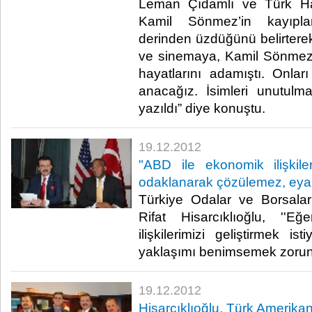
Leman Çıdamlı ve Türk Hal
Kamil Sönmez’in kayıplar
derinden üzdüğünü belirterek
ve sinemaya, Kamil Sönmez
hayatlarını adamıştı. Onla
anacağız. İsimleri unutulm
yazıldı” diye konuştu.​ ​
19.12.2012
"ABD ile ekonomik ilişkil
odaklanarak çözülemez, eyale
Türkiye Odalar ve Borsalar
Rifat Hisarcıklıoğlu, ''
ilişkilerimizi geliştirmek is
yaklaşımı benimsemek zorunday
19.12.2012
Hisarcıklıoğlu, Türk Amerikan B