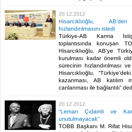
20.12.2012
Hisarcıklıoğlu, AB’de
hızlandırılmasını istedi
Türkiye-AB Karma İsti
toplantısında konuşan T
Hisarcıklıoğlu, AB’ye Türkiy
kurulması kadar önemli oldu
sürecinin hızlandırılması ve 
Hisarcıklıoğlu, “Türkiye’de
kazanması, AB katılım mü
canlanması ile bağlantılı” dedi.​
20.12.2012
“Leman Çıdamlı ve Kami
unutulmayacak”
TOBB Başkanı M. Rifat Hisarc