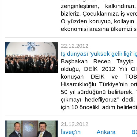
zenginleştiren, kalkındır
bizleriz. Çocuklarınıza iş ver
O yüzden koruyup, kollayın 
ekonomisi arasına ülkemizi so
22.12.2012
​İş dünyası ‘yüksek gelir ligi’ i
​Başbakan Recep Tayyip
olduğu, DEİK 2012 Yılı O
konuşan DEİK ve TOB
Hisarcıklıoğlu Türkiye’nin or
50 yıl sürdüğünü belirterek, 
çıkmayı hedefliyoruz” dedi.
için 10 öncelikli adım belirledik
21.12.2012
İsveç’in Ankara Büy