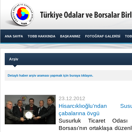
ANA SAYFA
TOBB HAKKINDA
BAŞKANIMIZ
FOTOĞRAF GALERİSİ
TOB
Arşiv
Detaylı haber arşiv araması yapmak için buraya tıklayın.
23.12.2012
Hisarcıklıoğlu’ndan Su
çabalarına övgü
​ Susurluk Ticaret Odas
Borsası’nın ortaklaşa düzenl