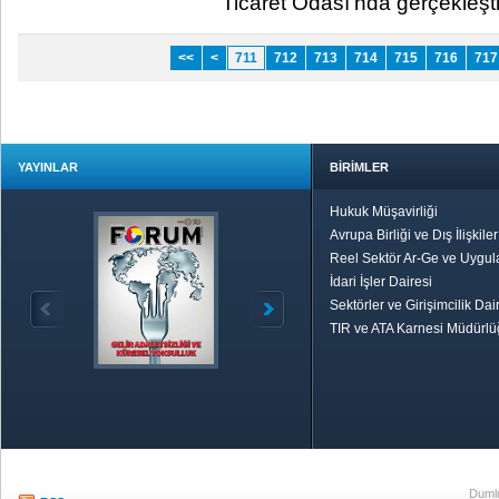
Ticaret Odası’nda gerçekleşti. ​
<<
<
711
712
713
714
715
716
717
YAYINLAR
BİRİMLER
Hukuk Müşavirliği
Avrupa Birliği ve Dış İlişkile
Reel Sektör Ar-Ge ve Uygul
İdari İşler Dairesi
Sektörler ve Girişimcilik Dai
TIR ve ATA Karnesi Müdürl
Özetle TOBB
Ekonomik R
Dumlu