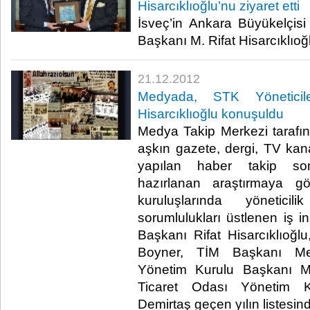
Hisarcıklıoğlu’nu ziyaret etti
İsveç’in Ankara Büyükelçi
Başkanı M. Rifat Hisarcıklıoğlu’
21.12.2012
Medyada, STK Yöneticil
Hisarcıklıoğlu konuşuldu
Medya Takip Merkezi tarafın
aşkın gazete, dergi, TV kanal
yapılan haber takip son
hazırlanan araştırmaya gör
kuruluşlarında yönetici
sorumlulukları üstlenen iş i
Başkanı Rifat Hisarcıklıoğ
Boyner, TİM Başkanı Me
Yönetim Kurulu Başkanı Mu
Ticaret Odası Yönetim 
Demirtaş geçen yılın listesindek