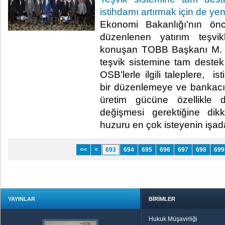
istihdamı artırmak için de ye
​ Ekonomi Bakanlığı’nın ön
düzenlenen yatırım teşvikl
konuşan TOBB Başkanı M. Ri
teşvik sistemine tam destek 
OSB’lerle ilgili taleplere, i
bir düzenlemeye ve bankacılı
üretim gücüne özellikle 
değişmesi gerektiğine dikka
huzuru en çok isteyenin işadam
<<
<
693
694
695
696
697
698
699
YAYINLAR
BİRİMLER
Hukuk Müşavirliği