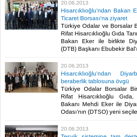
20.06.2013
Hisarcıklıoğlu’ndan Bakan Eke
Ticaret Borsası'na ziyaret
Türkiye Odalar ve Borsalar B
Rifat Hisarcıklıoğlu Gıda Ta
Bakan Eker ile birlikte Di
(DTB) Başkanı Ebubekir Bal'ı ziy
20.06.2013
Hisarcıklıoğlu’ndan Diya
beraberlik tablosuna övgü
Türkiye Odalar Borsalar Bi
Rifat Hisarcıklıoğlu Gıda
Bakanı Mehdi Eker ile Diya
Odası’nın (DTSO) yeni seçilen y
20.06.2013
Teşvik sistemine tam deste