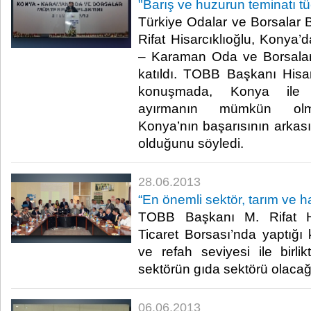
​"Barış ve huzurun teminatı tü
​Türkiye Odalar ve Borsalar 
Rifat Hisarcıklıoğlu, Konya’d
– Karaman Oda ve Borsaları
katıldı. TOBB Başkanı Hisar
konuşmada, Konya ile K
ayırmanın mümkün olmad
Konya’nın başarısının arkasın
olduğunu söyledi. ​
28.06.2013
​“En önemli sektör, tarım ve 
​ TOBB Başkanı M. Rifat H
Ticaret Borsası’nda yaptığ
ve refah seviyesi ile birl
sektörün gıda sektörü olacağın
06.06.2013