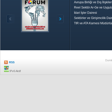
Avrupa Birliği ve Dış İlişkile
Reel Sektör Ar-Ge ve Uygul
İdari İşler Dairesi
Sektörler ve Girişimcilik Dai
TIR ve ATA Karnesi Müdürl
Özetle TOBB
Ekonomik R
Dumlu
RSS
IPv6 Aktif