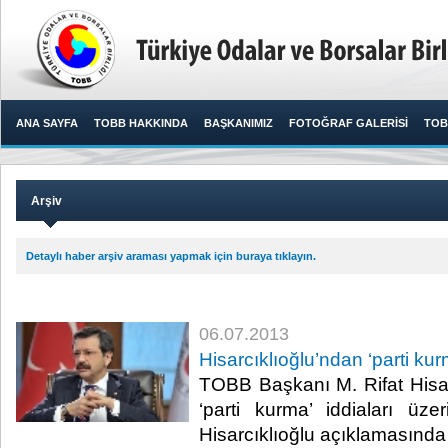
ANA SAYFA
TOBB HAKKINDA
BAŞKANIMIZ
FOTOĞRAF GALERİSİ
TOB
Arşiv
Detaylı haber arşiv araması yapmak için buraya tıklayın.
06.07.2013
Hisarcıklıoğlu’ndan ‘parti kur
TOBB Başkanı M. Rifat Hisar
‘parti kurma’ iddiaları üze
Hisarcıklıoğlu açıklamasında ş