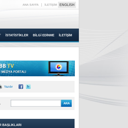
|
ENGLISH
ANA SAYFA
İLETİŞİM
T
İSTATİSTİKLER
BİLGİ EDİNME
İLETİŞİM
Yazdır
A
R BAŞLIKLARI