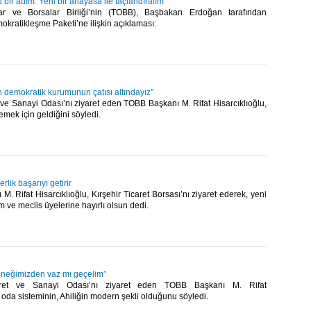
bir adım. Yeni bir anayasa ile taçlandıralım”
ar ve Borsalar Birliği’nin (TOBB), Başbakan Erdoğan tarafından
kratikleşme Paketi’ne ilişkin açıklaması:​
n demokratik kurumunun çatısı altındayız”
ve Sanayi Odası’nı ziyaret eden TOBB Başkanı M. Rifat Hisarcıklıoğlu,
emek için geldiğini söyledi.​
erlik başarıyı getirir
. Rifat Hisarcıklıoğlu, Kırşehir Ticaret Borsası’nı ziyaret ederek, yeni
m ve meclis üyelerine hayırlı olsun dedi.​
leneğimizden vaz mı geçelim”
caret ve Sanayi Odası’nı ziyaret eden TOBB Başkanı M. Rifat
, oda sisteminin, Ahiliğin modern şekli olduğunu söyledi.​