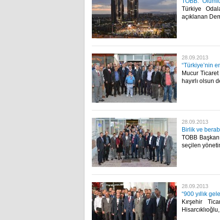
TOBB: “Olumlu 
Türkiye Odal
açıklanan Demo
28.09.2013
“Türkiye’nin e
Mucur Ticaret 
hayırlı olsun d
28.09.2013
Birlik ve berab
TOBB Başkanı M
seçilen yöneti
28.09.2013
“900 yıllık ge
Kırşehir Ti
Hisarcıklıoğlu