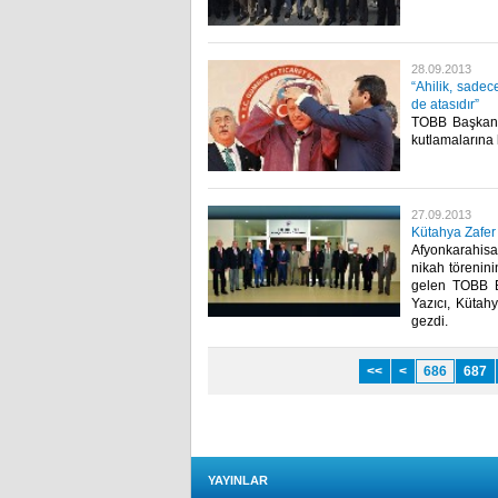
28.09.2013
“Ahilik, sadec
de atasıdır”
TOBB Başkanı 
kutlamalarına ka
27.09.2013
Kütahya Zafer
Afyonkarahisa
nikah törenini
gelen TOBB Ba
Yazıcı, Kütah
gezdi.​
<<
<
686
687
YAYINLAR