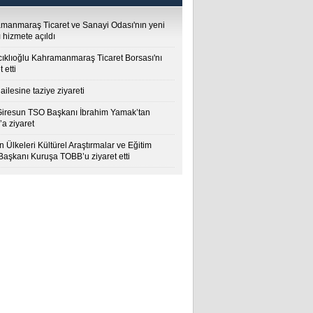
manmaraş Ticaret ve Sanayi Odası'nın yeni
 hizmete açıldı
cıklıoğlu Kahramanmaraş Ticaret Borsası'nı
t etti
ailesine taziye ziyareti
Giresun TSO Başkanı İbrahim Yamak’tan
a ziyaret
 Ülkeleri Kültürel Araştırmalar ve Eğitim
 Başkanı Kuruşa TOBB’u ziyaret etti