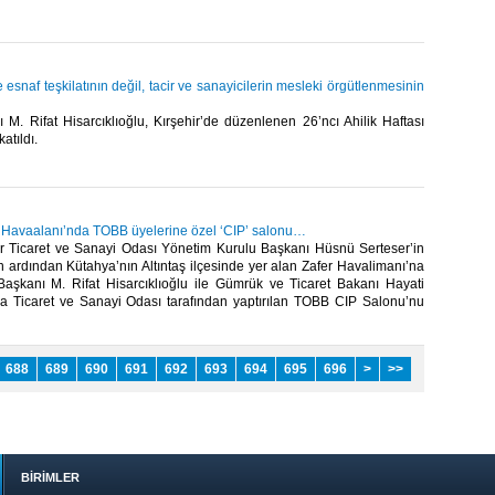
e esnaf teşkilatının değil, tacir ve sanayicilerin mesleki örgütlenmesinin
M. Rifat Hisarcıklıoğlu, Kırşehir’de düzenlenen 26’ncı Ahilik Haftası
tıldı.​
 Havaalanı’nda TOBB üyelerine özel ‘CIP’ salonu…
r Ticaret ve Sanayi Odası Yönetim Kurulu Başkanı Hüsnü Serteser’in
n ardından Kütahya’nın Altıntaş ilçesinde yer alan Zafer Havalimanı’na
şkanı M. Rifat Hisarcıklıoğlu ile Gümrük ve Ticaret Bakanı Hayati
ya Ticaret ve Sanayi Odası tarafından yaptırılan TOBB CIP Salonu’nu
688
689
690
691
692
693
694
695
696
>
>>
BİRİMLER