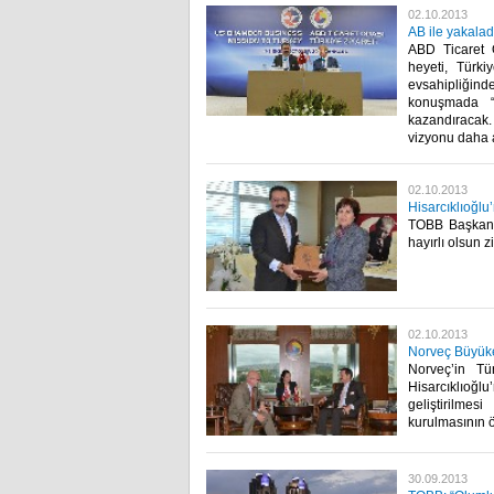
02.10.2013
AB ile yakaladı
ABD Ticaret O
heyeti, Türki
evsahipliğind
konuşmada “T
kazandıracak.
vizyonu daha a
02.10.2013
Hisarcıklıoğlu
TOBB Başkanı 
hayırlı olsun z
02.10.2013
Norveç Büyükel
Norveç’in Tü
Hisarcıklıoğlu
geliştirilme
kurulmasının ö
30.09.2013