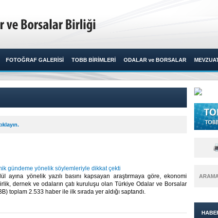
FOTOĞRAF GALERİSİ
TOBB BİRİMLERİ
ODALAR ve BORSALAR
MEVZUA
ıklayın.
k gündeme yönelik söylemleriyle dikkat çekti
lül ayına yönelik yazılı basını kapsayan araştırmaya göre, ekonomi
ARAM
irlik, dernek ve odaların çatı kuruluşu olan Türkiye Odalar ve Borsalar
BB) toplam 2.533 haber ile ilk sırada yer aldığı saptandı. ​
HABE