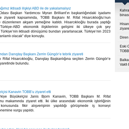
ğımız iktisadi ilişkiyi ABD ile de yakalamalıyız
Kahra
dası Başkan Yardımcısı Myran Brilliant’ın başkanlığındaki işadamı
binası
ye ziyareti kapsamında, TOBB Başkanı M. Rifat Hisarcıklıoğlu’nun
e düzenlenen akşam yemeğine katıldı. Hisarcıklıoğlu burada yaptığı
Hisar
ürkiye-ABD ekonomik ilişkilerinin gelişimi iki ülkeye çok şey
ziyare
 Türkiye’nin iktisadi dönüşümü bundan yararlanacak. Türkiye’nin 2023
nlamlı olacak” diye konuştu.​
Diren 
Eski 
TOBB’
’ndan Danıştay Başkanı Zerrin Güngör’e tebrik ziyareti
Rifat Hisarcıklıoğlu, Danıştay Başkanlığına seçilen Zerrin Güngör’e
Balkan
iyaretinde bulundu.​
Vakfı
çisi Kanavin TOBB’u ziyaret etti
rkiye Büyükelçisi Janis Bjorn Kanavin, TOBB Başkanı M. Rifat
’nu makamında ziyaret etti. İki ülke arasındaki ekonomik işbirliğinin
si konusunda fikir alışverişinin yapıldığı görüşmede iş konseyi
nemine vurgu yapıldı.​