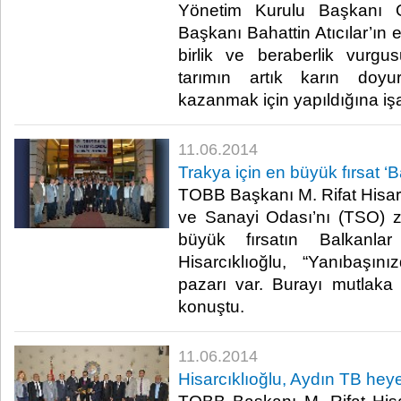
Yönetim Kurulu Başkanı 
Başkanı Bahattin Atıcılar’ın e
birlik ve beraberlik vurgu
tarımın artık karın doyu
kazanmak için yapıldığına işare
11.06.2014
Trakya için en büyük fırsat ‘
TOBB Başkanı M. Rifat Hisarc
ve Sanayi Odası’nı (TSO) ziy
büyük fırsatın Balkanla
Hisarcıklıoğlu, “Yanıbaşı
pazarı var. Burayı mutlaka
konuştu.​
11.06.2014
Hisarcıklıoğlu, Aydın TB heyet