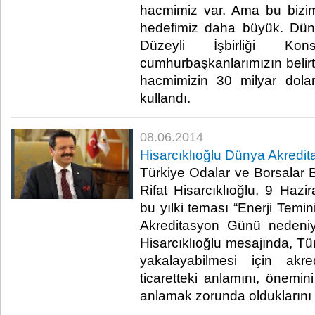
hacmimiz var. Ama bu bizim i
hedefimiz daha büyük. Dün 
Düzeyli İşbirliği Ko
cumhurbaşkanlarımızın belirtti
hacmimizin 30 milyar dolar
kullandı.​
08.06.2014
Hisarcıklıoğlu Dünya Akredi
Türkiye Odalar ve Borsalar B
Rifat Hisarcıklıoğlu, 9 Hazi
bu yılki teması “Enerji Tem
Akreditasyon Günü nedeniy
Hisarcıklıoğlu mesajında, Tür
yakalayabilmesi için akre
ticaretteki anlamını, önemini
anlamak zorunda olduklarını s