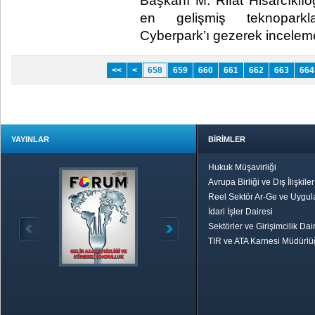
Başkanı M. Rifat Hisarcıklıoğl
en gelişmiş teknoparkl
Cyberpark’ı gezerek inceleme
<<
<
658
659
660
661
662
663
664
YAYINLAR
BİRİMLER
Hukuk Müşavirliği
Avrupa Birliği ve Dış İlişkile
Reel Sektör Ar-Ge ve Uygul
İdari İşler Dairesi
Sektörler ve Girişimcilik Dai
TIR ve ATA Karnesi Müdürl
Özetle TOBB
Ekonomik R