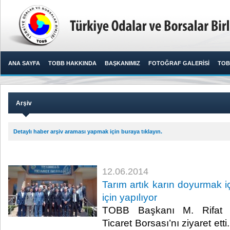
ANA SAYFA
TOBB HAKKINDA
BAŞKANIMIZ
FOTOĞRAF GALERİSİ
TOB
Arşiv
Detaylı haber arşiv araması yapmak için buraya tıklayın.
12.06.2014
Tarım artık karın doyurmak i
için yapılıyor
TOBB Başkanı M. Rifat Hi
Ticaret Borsası’nı ziyaret ett