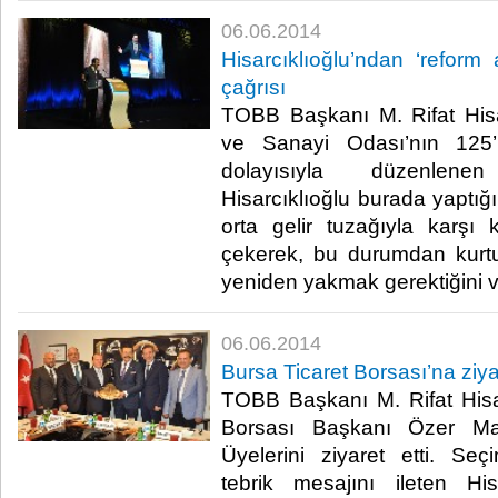
06.06.2014
Hisarcıklıoğlu’ndan ‘reform 
çağrısı
TOBB Başkanı M. Rifat Hisa
ve Sanayi Odası’nın 125’
dolayısıyla düzenlene
Hisarcıklıoğlu burada yaptığ
orta gelir tuzağıyla karşı
çekerek, bu durumdan kurtu
yeniden yakmak gerektiğini vu
06.06.2014
Bursa Ticaret Borsası’na ziy
TOBB Başkanı M. Rifat Hisar
Borsası Başkanı Özer Ma
Üyelerini ziyaret etti. Seç
tebrik mesajını ileten His