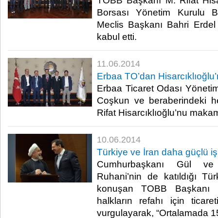
TOBB Başkanı M. Rifat Hisar
Borsası Yönetim Kurulu B
Meclis Başkanı Bahri Erdel
kabul etti.​
11.06.2014
Erbaa TO’dan Hisarcıklıoğlu’
Erbaa Ticaret Odası Yöneti
Coşkun ve beraberindeki 
Rifat Hisarcıklıoğlu’nu makamı
10.06.2014
Türkiye ve İran daha güçlü işb
Cumhurbaşkanı Gül ve 
Ruhani’nin de katıldığı Tü
konuşan TOBB Başkanı M. 
halkların refahı için ticaret
vurgulayarak, “Ortalamada 15 m