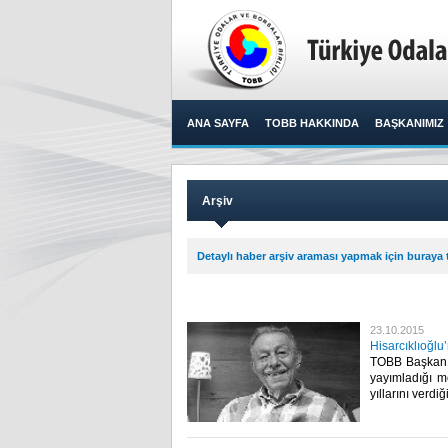
ANA SAYFA
TOBB HAKKINDA
BAŞKANIMIZ
Arşiv
Detaylı haber arşiv araması yapmak için buraya t
23.10.2015
Hisarcıklıoğlu
TOBB Başkanı M
yayımladığı m
yıllarını verdi