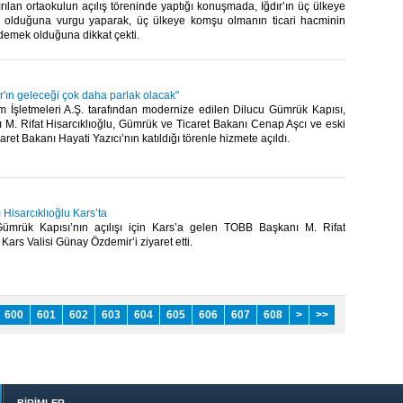
ırılan ortaokulun açılış töreninde yaptığı konuşmada, Iğdır’ın üç ülkeye
 olduğuna vurgu yaparak, üç ülkeye komşu olmanın ticari hacminin
emek olduğuna dikkat çekti.​
dır'ın geleceği çok daha parlak olacak"
 İşletmeleri A.Ş. tarafından modernize edilen Dilucu Gümrük Kapısı,
M. Rifat Hisarcıklıoğlu, Gümrük ve Ticaret Bakanı Cenap Aşcı ve eski
et Bakanı Hayati Yazıcı’nın katıldığı törenle hizmete açıldı.​
Hisarcıklıoğlu Kars’ta
Gümrük Kapısı’nın açılışı için Kars’a gelen TOBB Başkanı M. Rifat
 Kars Valisi Günay Özdemir’i ziyaret etti.​
600
601
602
603
604
605
606
607
608
>
>>