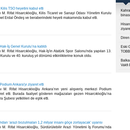
 Kilis TSO heyetini kabul etti
Kahra
M. Rifat Hisarcıklıoğlu, Kilis Ticaret ve Sanayi Odası Yönetim Kurulu
binası
t Erdal Öndeş ve beraberindeki heyeti makamında kabul etti.​
Hisar
ziyare
Diren 
 Hak-İş Genel Kurulu’na katıldı
Eski 
. Rifat Hisarcıklıoğlu, Hak-İş'in Atatürk Spor Salonu'nda yapılan 13.
TOBB’
urulu ve 40. kuruluş yıl dönümü etkinliklerine konuk oldu.​
Balkan
Vakfı
 Podium Ankara'yı ziyaret etti
M. Rifat Hisarcıklıoğlu Ankara’nın yeni alışveriş merkezi Podium
ret etti. Burada faaliyet gösteren mağazaları gezen Hisarcıklıoğlu’na
ubesi yetkilileri de eşlik etti.​
’ndan ‘arazi bozulmaları 1,2 milyar insanı göçe zorlayacak’ uyarısı
M. Rifat Hisarcıklıoğlu, Sürdürülebilir Arazi Yönetimi İş Forumu’nda