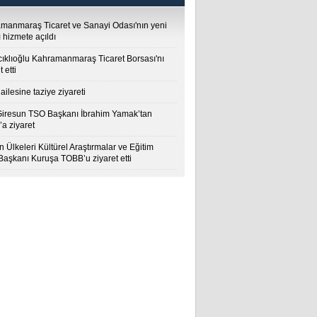
manmaraş Ticaret ve Sanayi Odası'nın yeni
 hizmete açıldı
cıklıoğlu Kahramanmaraş Ticaret Borsası'nı
t etti
ailesine taziye ziyareti
Giresun TSO Başkanı İbrahim Yamak’tan
a ziyaret
 Ülkeleri Kültürel Araştırmalar ve Eğitim
 Başkanı Kuruşa TOBB’u ziyaret etti