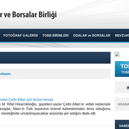
FOTOĞRAF GALERİSİ
TOBB BİRİMLERİ
ODALAR ve BORSALAR
MEVZUA
ıklayın.
’ndan Çetin Altan için taziye mesajı
. Rifat Hisarcıklıoğlu, gazeteci-yazar Çetin Altan’ın vefatı nedeniyle
ARAM
esajda, Altan’ın Türk basınının önemli kalemlerinden birisi olduğunu
ği mesleğinde unutulmayacaklar arasında yer aldığını ifade etti.​
HABE