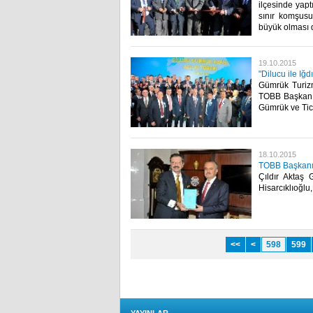
ilçesinde yapt
sınır komşusu
büyük olması d
19.10.2015
"Dilucu ile Iğ
Gümrük Turizm
TOBB Başkanı 
Gümrük ve Ticar
18.10.2015
TOBB Başkanı 
Çıldır Aktaş 
Hisarcıklıoğlu,
<<
<
598
599