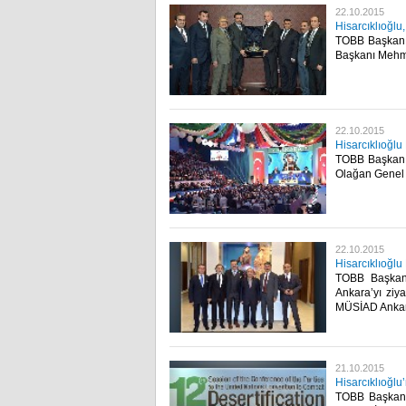
22.10.2015
Hisarcıklıoğlu,
TOBB Başkanı 
Başkanı Mehme
22.10.2015
Hisarcıklıoğlu
TOBB Başkanı M
Olağan Genel K
22.10.2015
Hisarcıklıoğlu
TOBB Başkanı 
Ankara’yı ziya
MÜSİAD Ankara Ş
21.10.2015
Hisarcıklıoğlu
TOBB Başkanı 