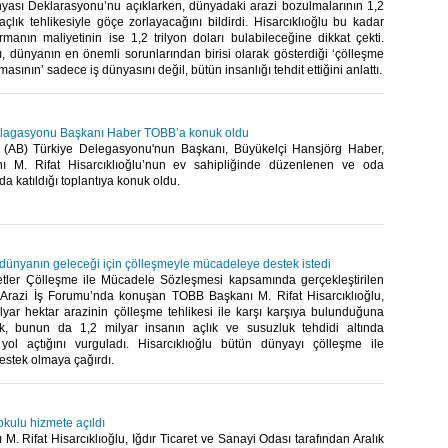
yası Deklarasyonu’nu açıklarken, dünyadaki arazi bozulmalarının 1,2
açlık tehlikesiyle göçe zorlayacağını bildirdi. Hisarcıklıoğlu bu kadar
rmanın maliyetinin ise 1,2 trilyon doları bulabileceğine dikkat çekti.
 dünyanın en önemli sorunlarından birisi olarak gösterdiği ‘çölleşme
asının’ sadece iş dünyasını değil, bütün insanlığı tehdit ettiğini anlattı.​
elagasyonu Başkanı Haber TOBB’a konuk oldu
i (AB) Türkiye Delegasyonu'nun Başkanı, Büyükelçi Hansjörg Haber,
 M. Rifat Hisarcıklıoğlu’nun ev sahipliğinde düzenlenen ve oda
a katıldığı toplantıya konuk oldu.​
 dünyanın geleceği için çölleşmeyle mücadeleye destek istedi
letler Çölleşme ile Mücadele Sözleşmesi kapsamında gerçekleştirilen
r Arazi İş Forumu’nda konuşan TOBB Başkanı M. Rifat Hisarcıklıoğlu,
yar hektar arazinin çölleşme tehlikesi ile karşı karşıya bulunduğuna
k, bunun da 1,2 milyar insanın açlık ve susuzluk tehdidi altında
ol açtığını vurguladı. Hisarcıklıoğlu bütün dünyayı çölleşme ile
stek olmaya çağırdı.​
okulu hizmete açıldı
. Rifat Hisarcıklıoğlu, Iğdır Ticaret ve Sanayi Odası tarafından Aralık