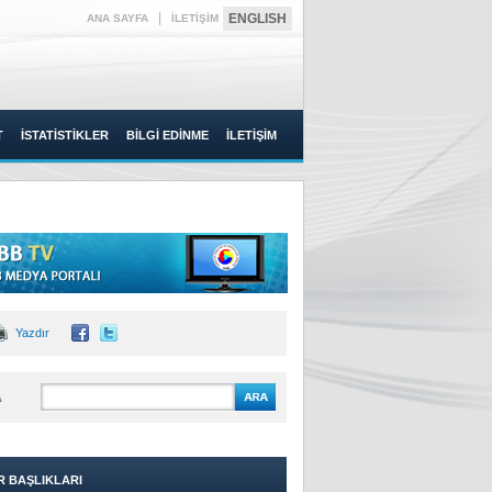
|
ENGLISH
ANA SAYFA
İLETİŞİM
T
İSTATİSTİKLER
BİLGİ EDİNME
İLETİŞİM
Yazdır
A
R BAŞLIKLARI