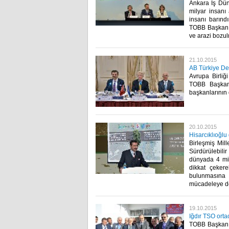
Ankara İş Dün
milyar insanı 
insanı barındı
TOBB Başkanı,
ve arazi bozulm
21.10.2015
AB Türkiye D
Avrupa Birliğ
TOBB Başkanı
başkanlarının d
20.10.2015
Hisarcıklıoğlu
Birleşmiş Mil
Sürdürülebili
dünyada 4 mil
dikkat çekere
bulunmasına y
mücadeleye de
19.10.2015
Iğdır TSO orta
TOBB Başkanı M