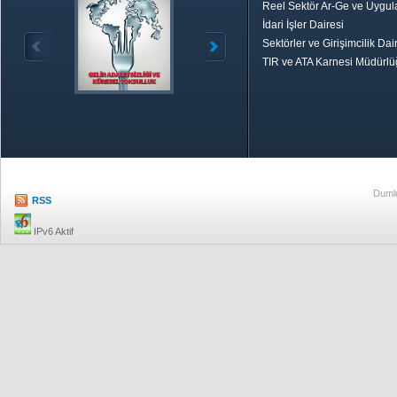
Reel Sektör Ar-Ge ve Uygul
İdari İşler Dairesi
Sektörler ve Girişimcilik Dai
TIR ve ATA Karnesi Müdürl
Özetle TOBB
Ekonomik R
Dumlu
RSS
IPv6 Aktif