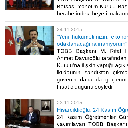
Borsası Yönetim Kurulu Baş
beraberindeki heyeti makamınd
24.11.2015
“Yeni hükümetimizin, ekono
odaklanacağına inanıyorum”
TOBB Başkanı M. Rifat Hi
Ahmet Davutoğlu tarafından
Kurulu'na ilişkin yaptığı açık
iktidarının sandıktan çıkma
güvenin daha da güçlenme
fırsat olduğunu söyledi.​
23.11.2015
Hisarcıklıoğlu, 24 Kasım Öğr
24 Kasım Öğretmenler Günü
yayımlayan TOBB Başkan