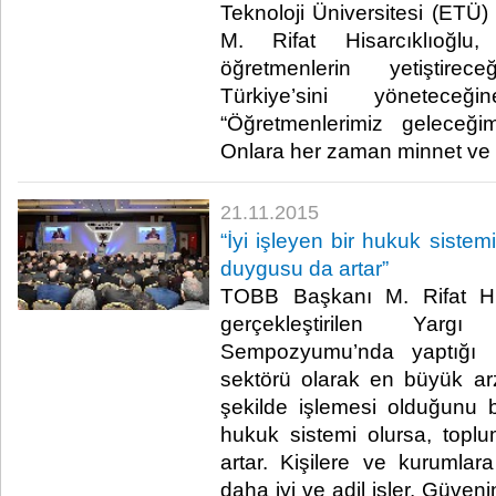
Teknoloji Üniversitesi (ETÜ)
M. Rifat Hisarcıklıoğlu
öğretmenlerin yetiştirec
Türkiye’sini yöneteceğ
“Öğretmenlerimiz geleceğim
Onlara her zaman minnet ve ş
21.11.2015
“İyi işleyen bir hukuk siste
duygusu da artar”
TOBB Başkanı M. Rifat Hisa
gerçekleştirilen Ya
Sempozyumu’nda yaptığı 
sektörü olarak en büyük ar
şekilde işlemesi olduğunu bel
hukuk sistemi olursa, top
artar. Kişilere ve kurumla
daha iyi ve adil işler. Güven