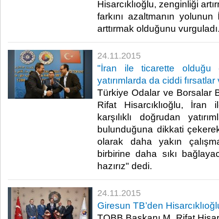
Hisarcıklıoğlu, zenginliği art
farkını azaltmanın yolunun İ
arttırmak olduğunu vurguladı.
24.11.2015
"İran ile ticarette olduğu 
yatırımlarda da ciddi fırsatlar 
Türkiye Odalar ve Borsalar B
Rifat Hisarcıklıoğlu, İran i
karşılıklı doğrudan yatırım
bulunduğuna dikkati çekere
olarak daha yakın çalışmal
birbirine daha sıkı bağlay
hazırız" dedi.​
24.11.2015
Giresun TB’den Hisarcıklıoğl
TOBB Başkanı M. Rifat Hisarc