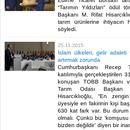
Edirne Ticaret Borsası tar
“Tarımın Yıldızları" ödül
Başkanı M. Rifat Hisarcıkl
tarım ürünlerine ihtiyacın
söyledi.​
25.11.2015
İslam ülkeleri, gelir adaleti 
artırmak zorunda
Cumhurbaşkanı Recep T
katılımıyla gerçekleştirilen 
konuşan TOBB Başkanı ve
Tarım Odası Başkan Y
Hisarcıklıoğlu, “En zengin
üyesiyle en fakirinin kişi baş
630 kat fark var. Bu durum 
olmalı. Çünkü biz ‘komşusu
bizden değildir’ diyen bir in