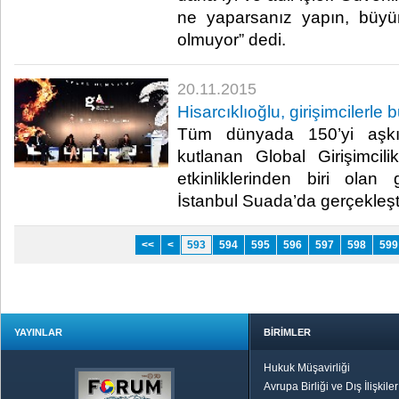
ne yaparsanız yapın, büyüm
olmuyor” dedi.​
20.11.2015
Hisarcıklıoğlu, girişimcilerle 
Tüm dünyada 150’yi aşkı
kutlanan Global Girişimcil
etkinliklerinden biri olan
İstanbul Suada’da gerçekleştiri
<<
<
593
594
595
596
597
598
599
YAYINLAR
BİRİMLER
Hukuk Müşavirliği
Avrupa Birliği ve Dış İlişkile