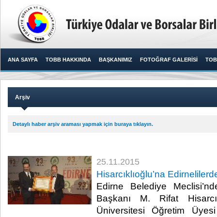
ANA SAYFA
TOBB HAKKINDA
BAŞKANIMIZ
FOTOĞRAF GALERİSİ
TOB
Arşiv
Detaylı haber arşiv araması yapmak için buraya tıklayın.
25.11.2015
Hisarcıklıoğlu’na Edirnelilerd
Edirne Belediye Meclisi’n
Başkanı M. Rifat Hisarcı
Üniversitesi Öğretim Üyes