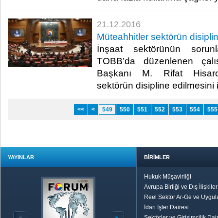
21.12.2016
Müteahhitler sektörün disiplin
İnşaat sektörünün sorun
TOBB’da düzenlenen çalış
Başkanı M. Rifat Hisarcık
sektörün disipline edilmesini is
<<
<
549
550
551
552
553
554
555
YAYINLAR
BİRİMLER
Hukuk Müşavirliği
Avrupa Birliği ve Dış İlişkile
Reel Sektör Ar-Ge ve Uygul
İdari İşler Dairesi
Sektörler ve Girişimcilik Dai