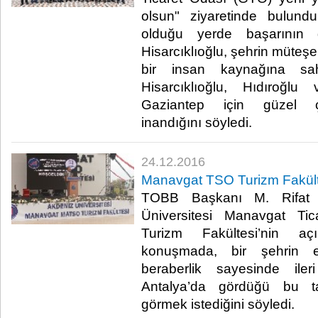
olsun" ziyaretinde bulundu
olduğu yerde başarının 
Hisarcıklıoğlu, şehrin müteşe
bir insan kaynağına sah
Hisarcıklıoğlu, Hıdıroğl
Gaziantep için güzel ç
inandığını söyledi.​
24.12.2016
Manavgat TSO Turizm Fakülte
TOBB Başkanı M. Rifat Hi
Üniversitesi Manavgat Ti
Turizm Fakültesi’nin açı
konuşmada, bir şehrin ek
beraberlik sayesinde ileri
Antalya’da gördüğü bu t
görmek istediğini söyledi.​