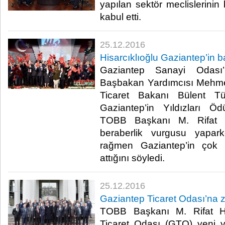
yapılan sektör meclislerini
kabul etti.​
25.12.2016
Hisarcıklıoğlu Gaziantep’in b
Gaziantep Sanayi Odası’
Başbakan Yardımcısı Mehme
Ticaret Bakanı Bülent Tüf
Gaziantep’in Yıldızları Ö
TOBB Başkanı M. Rifat His
beraberlik vurgusu yapark
rağmen Gaziantep’in çok 
attığını söyledi.​
25.12.2016
Gaziantep Ticaret Odası’na z
TOBB Başkanı M. Rifat His
Ticaret Odası (GTO) yeni y