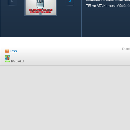
TIR ve ATA Karnesi Müdürl
Özetle TOBB
Ekonomik R
Dumlu
RSS
IPv6 Aktif