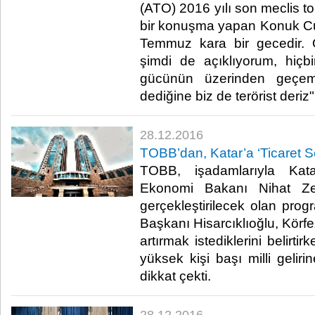
(ATO) 2016 yılı son meclis to
bir konuşma yapan Konuk C
Temmuz kara bir gecedir.
şimdi de açıklıyorum, hiçb
gücünün üzerinden geçemez
dediğine biz de terörist deriz" 
28.12.2016
TOBB’dan, Katar’a ‘Ticaret Se
TOBB, işadamlarıyla Kat
Ekonomi Bakanı Nihat Zeyb
gerçekleştirilecek olan prog
Başkanı Hisarcıklıoğlu, Körfez B
artırmak istediklerini belirti
yüksek kişi başı milli gelir
dikkat çekti.​