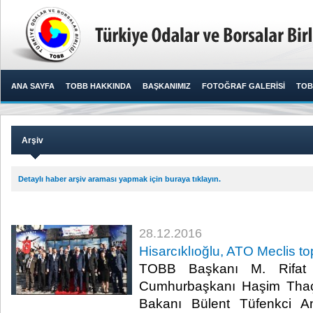
ANA SAYFA
TOBB HAKKINDA
BAŞKANIMIZ
FOTOĞRAF GALERİSİ
TOB
Arşiv
Detaylı haber arşiv araması yapmak için buraya tıklayın.
28.12.2016
Hisarcıklıoğlu, ATO Meclis top
TOBB Başkanı M. Rifat H
Cumhurbaşkanı Haşim Thaçi
Bakanı Bülent Tüfenkci An