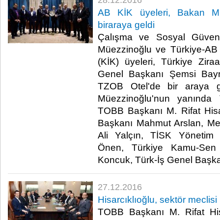
28.12.2016
AB KİK üyeleri, Bakan Mü
biraraya geldi
Çalışma ve Sosyal Güven
Müezzinoğlu ve Türkiye-AB 
(KİK) üyeleri, Türkiye Ziraa
Genel Başkanı Şemsi Bayra
TZOB Otel'de bir araya g
Müezzinoğlu'nun yanında 
TOBB Başkanı M. Rifat Hisa
Başkanı Mahmut Arslan, M
Ali Yalçın, TİSK Yönetim
Önen, Türkiye Kamu-Sen 
Koncuk, Türk-İş Genel Başkanı
27.12.2016
Hisarcıklıoğlu, sektör meclisi
TOBB Başkanı M. Rifat Hisa