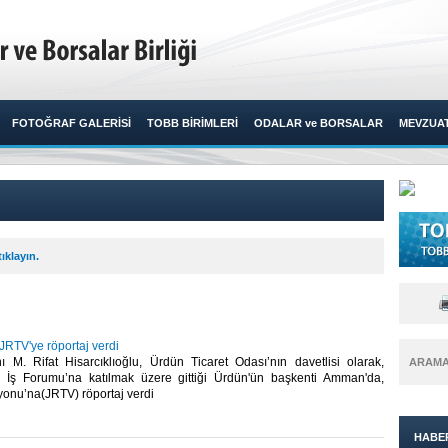
FOTOĞRAF GALERİSİ
TOBB BİRİMLERİ
ODALAR ve BORSALAR
MEVZUA
ıklayın.
 JRTV'ye röportaj verdi
M. Rifat Hisarcıklıoğlu, Ürdün Ticaret Odası’nın davetlisi olarak,
ARAM
 İş Forumu’na katılmak üzere gittiği Ürdün'ün başkenti Amman'da,
onu’na(JRTV) röportaj verdi​
HABE