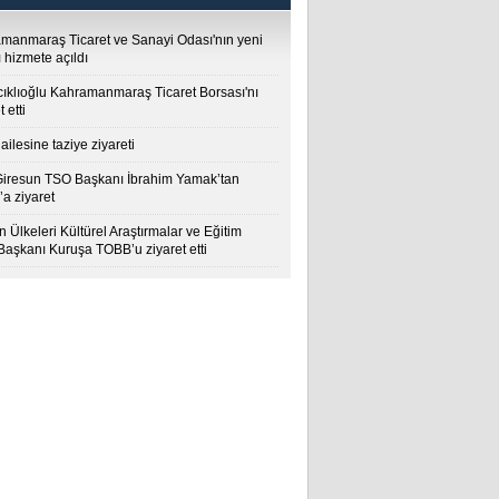
manmaraş Ticaret ve Sanayi Odası'nın yeni
 hizmete açıldı
cıklıoğlu Kahramanmaraş Ticaret Borsası'nı
t etti
ailesine taziye ziyareti
Giresun TSO Başkanı İbrahim Yamak’tan
a ziyaret
 Ülkeleri Kültürel Araştırmalar ve Eğitim
 Başkanı Kuruşa TOBB’u ziyaret etti