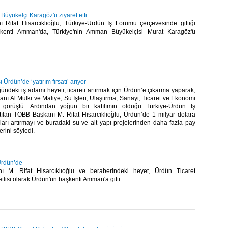
 Büyükelçi Karagöz'ü ziyaret etti
Rifat Hisarcıklıoğlu, Türkiye-Ürdün İş Forumu çerçevesinde gittiği
kenti Amman'da, Türkiye'nin Amman Büyükelçisi Murat Karagöz'ü
 Ürdün’de ‘yatırım fırsatı’ arıyor
deki iş adamı heyeti, ticareti artırmak için Ürdün’e çıkarma yaparak,
ı Al Mulki ve Maliye, Su İşleri, Ulaştırma, Sanayi, Ticaret ve Ekonomi
e görüştü. Ardından yoğun bir katılımın olduğu Türkiye-Ürdün İş
ılan TOBB Başkanı M. Rifat Hisarcıklıoğlu, Ürdün’de 1 milyar dolara
ları artırmayı ve buradaki su ve alt yapı projelerinden daha fazla pay
rini söyledi.​
Ürdün’de
 M. Rifat Hisarcıklıoğlu ve beraberindeki heyet, Ürdün Ticaret
tlisi olarak Ürdün'ün başkenti Amman'a gitti. ​