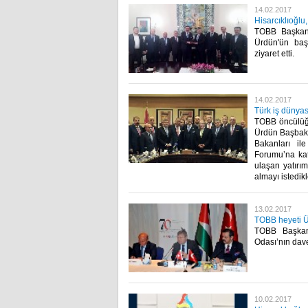
14.02.2017
Hisarcıklıoğlu,
TOBB Başkanı 
Ürdün'ün baş
ziyaret etti.​
14.02.2017
Türk iş dünyası
TOBB öncülüğün
Ürdün Başbakan
Bakanları il
Forumu’na kat
ulaşan yatırım
almayı istedikle
13.02.2017
TOBB heyeti 
TOBB Başkanı
Odası’nın dave
10.02.2017