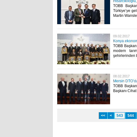
Hisarcıklıoğlu
TOBB Başkanı
Türkiye’ye gel
Martin Wansleb
09.02.2017
Konya ekonomi
TOBB Başkanı M
modern tarı
şehirlerinden b
08.02.2017
Mersin DTO’dan
TOBB Başkanı 
Başkanı Cihat 
<<
<
543
544