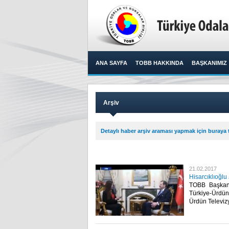
ANA SAYFA
TOBB HAKKINDA
BAŞKANIMIZ
Arşiv
Detaylı haber arşiv araması yapmak için buraya t
21.02.2017
Hisarcıklıoğlu
TOBB Başkanı 
Türkiye-Ürdün
Ürdün Televizy