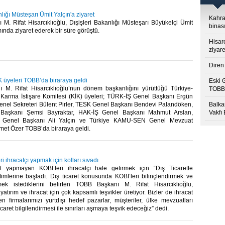
nlığı Müsteşarı Ümit Yalçın'a ziyaret
Kahra
M. Rifat Hisarcıklıoğlu, Dışişleri Bakanlığı Müsteşarı Büyükelçi Ümit
binası
ında ziyaret ederek bir süre görüştü.​
Hisar
ziyare
Diren 
K üyeleri TOBB’da biraraya geldi
Eski 
M. Rifat Hisarcıklıoğlu’nun dönem başkanlığını yürüttüğü Türkiye-
TOBB’
i Karma İstişare Komitesi (KİK) üyeleri; TÜRK-İŞ Genel Başkanı Ergün
Genel Sekreteri Bülent Pirler, TESK Genel Başkanı Bendevi Palandöken,
Balkan
Başkanı Şemsi Bayraktar, HAK-İŞ Genel Başkanı Mahmut Arslan,
Vakfı
enel Başkanı Ali Yalçın ve Türkiye KAMU-SEN Genel Mevzuat
met Özer TOBB’da biraraya geldi.​
i ihracatçı yapmak için kolları sıvadı
t yapmayan KOBİ’leri ihracatçı hale getirmek için “Dış Ticarette
itimlerine başladı. Dış ticaret konusunda KOBİ’leri bilinçlendirmek ve
mek istediklerini belirten TOBB Başkanı M. Rifat Hisarcıklıoğlu,
atırım ve ihracat için çok kapsamlı teşvikler üretiyor. Bizler de ihracat
n firmalarımızı yurtdışı hedef pazarlar, müşteriler, ülke mevzuatları
caret bilgilendirmesi ile sınırları aşmaya teşvik edeceğiz” dedi.​