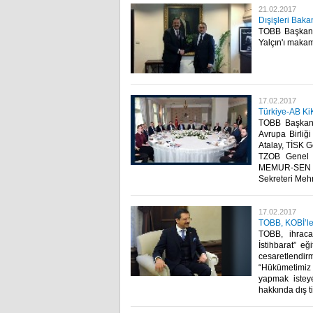
21.02.2017
Dışişleri Baka
TOBB Başkanı 
Yalçın'ı makam
17.02.2017
Türkiye-AB Ki
TOBB Başkanı 
Avrupa Birliğ
Atalay, TİSK 
TZOB Genel 
MEMUR-SEN G
Sekreteri Meh
17.02.2017
TOBB, KOBİ’ler
TOBB, ihraca
İstihbarat” eğ
cesaretlendir
“Hükümetimiz y
yapmak isteye
hakkında dış ti