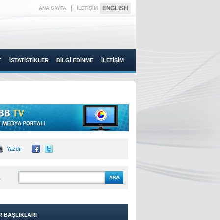
|
ENGLISH
ANA SAYFA
İLETİŞİM
T
İSTATİSTİKLER
BİLGİ EDİNME
İLETİŞİM
Yazdır
A
R BAŞLIKLARI