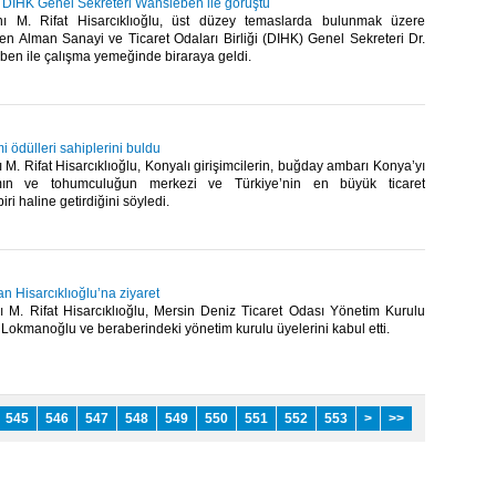
, DIHK Genel Sekreteri Wansleben ile görüştü
 M. Rifat Hisarcıklıoğlu, üst düzey temaslarda bulunmak üzere
en Alman Sanayi ve Ticaret Odaları Birliği (DIHK) Genel Sekreteri Dr.
en ile çalışma yemeğinde biraraya geldi.​
 ödülleri sahiplerini buldu
. Rifat Hisarcıklıoğlu, Konyalı girişimcilerin, buğday ambarı Konya’yı
mın ve tohumculuğun merkezi ve Türkiye’nin en büyük ticaret
iri haline getirdiğini söyledi.​
 Hisarcıklıoğlu’na ziyaret
M. Rifat Hisarcıklıoğlu, Mersin Deniz Ticaret Odası Yönetim Kurulu
Lokmanoğlu ve beraberindeki yönetim kurulu üyelerini kabul etti.​
545
546
547
548
549
550
551
552
553
>
>>