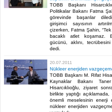
TOBB Başkanı Hisarcıklı
Politikalar Bakanı Fatma Şah
görevinde başarılar diled
girişimci sayısının artırıl
çizerken, Fatma Şahin, “Tek
bacaklı atlet koşamaz. B
gücünü, aklını, tecrübesin
dedi.​ ​
20.07.2011
Nükleer enerjiden vazgeçem
TOBB Başkanı M. Rifat Hisarc
Kaynaklar Bakanı Taner Y
Hisarcıklıoğlu, ziyaret son
birlikte yaptığı açıklamada
önemli meselesinin enerji 
nükleer enerjiden vazgeçm