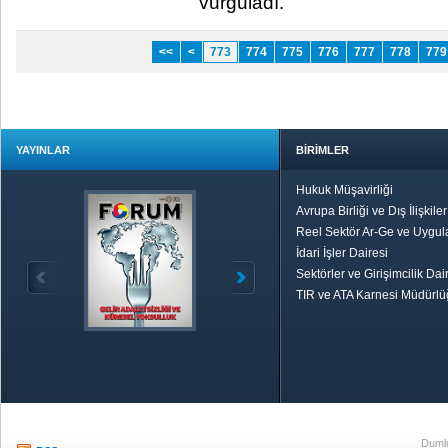
vurguladı.​ ​
<<
<
773
774
775
776
777
778
779
YAYINLAR
BİRİMLER
Hukuk Müşavirliği
Avrupa Birliği ve Dış İlişkile
Reel Sektör Ar-Ge ve Uygul
İdari İşler Dairesi
Sektörler ve Girişimcilik Dai
TIR ve ATA Karnesi Müdürl
Özetle TOBB
Ekonomik R
Dumlu