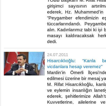
TOBB Başkanı M. Rifat Hisar
girişimci sayısının artırı
ederek, Hz. Muhammed’in e
“Peygamber efendimizin e
tüccarlarındandı. Peygambe
alın. Kadınlarımız tabi ki iyi
masayı kaldıracaksak herk
dedi.​
24.07.2011
Hisarcıklıoğlu: “Kanla b
vicdanlara hesap veremez”
Mardin’in Ömerli İlçesi’n
edilmesi üzerine bir mesaj
M. Rifat Hisarcıklıoğlu, ka
ve eylemin insanlığın laneti
ederek, şehitlerimize Allah’
Kuvvetlerine, ailelerine v