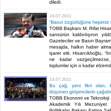
diledi.​ ​
24.07.2011
“Basın özgürlüğüne hepimiz s
TOBB Başkanı M. Rifat Hisarc
sansürün kaldırılışının y
Gazeteciler ve Basın Bayramı
mesajda, halkın haber alm
işaret etti. Hisarcıklıoğlu, 
ne kadar vazgeçilmezse
toplumlar için o kadar elzemdir”
23.07.2011
Bu çağ, yeni fikri olan, 
düşünen girişimcilerin çağıdı
TOBB Ekonomi ve Teknoloji 
Akademik Yılı Mezuniyet 
Politikalar Bakanı Fatma Ş