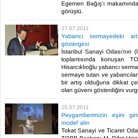
Egemen Bağış’ı makamında 
görüştü. ​ ​
27.07.2011
Yabancı sermayedeki art
göstergesi
İstanbul Sanayi Odası’nın 
toplantısında konuşan T
Hisarcıklıoğlu yabancı sermaye
sermaye tutarı ve yabancıları
bir artış olduğuna dikkat ç
olan güveni gösterdiğini vurgula
25.07.2011
Peygamberimizin eşini giri
model’ alın
Tokat Sanayi ve Ticaret Odas