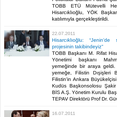
TOBB ETÜ Mütevelli Hey
Hisarcıklıoğlu, YÖK Başka
katılımıyla gerçekleştirildi. ​ ​
22.07.2011
Hisarcıklıoğlu: “Jenin’d
projesinin takibindeyiz”
TOBB Başkanı M. Rifat Hisarc
Yönetimi başkanı Mahm
yemeğinde bir araya geldi.
yemeğe, Filistin Dışişleri
Filistin’in Ankara Büyükelçis
Kudüs Başkonsolosu Şakir
BİS A.Ş. Yönetim Kurulu Baş
TEPAV Direktörü Prof Dr. Güven 
16.07.2011