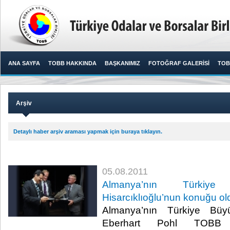
ANA SAYFA
TOBB HAKKINDA
BAŞKANIMIZ
FOTOĞRAF GALERİSİ
TOB
Arşiv
Detaylı haber arşiv araması yapmak için buraya tıklayın.
05.08.2011
Almanya’nın Türkiye
Hisarcıklıoğlu’nun konuğu ol
Almanya’nın Türkiye Büyü
Eberhart Pohl TOBB