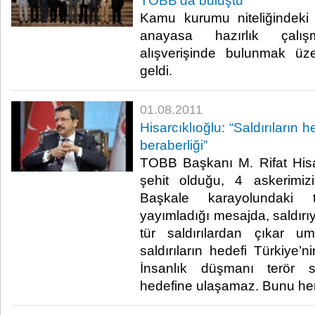
TOBB’da buluştu
Kamu kurumu niteliğindeki 
anayasa hazırlık çalışm
alışverişinde bulunmak ü
geldi.​ ​
01.08.2011
Hisarcıklıoğlu: “Saldırıların h
beraberliği”
TOBB Başkanı M. Rifat Hisar
şehit olduğu, 4 askerimiz
Başkale karayolundaki ter
yayımladığı mesajda, saldırıy
tür saldırılardan çıkar um
saldırıların hedefi Türkiye’ni
İnsanlık düşmanı terör sa
hedefine ulaşamaz. Bunu herkes