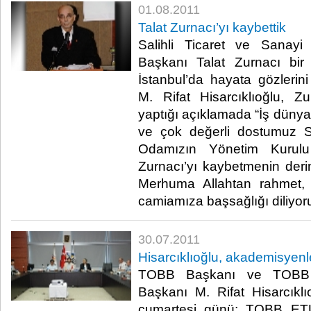
01.08.2011
Talat Zurnacı’yı kaybettik
Salihli Ticaret ve Sanay
Başkanı Talat Zurnacı bir
İstanbul’da hayata gözler
M. Rifat Hisarcıklıoğlu, Zu
yaptığı açıklamada “İş dünya
ve çok değerli dostumuz Sa
Odamızın Yönetim Kurulu
Zurnacı’yı kaybetmenin derin
Merhuma Allahtan rahmet, a
camiamıza başsağlığı diliyorum”
30.07.2011
Hisarcıklıoğlu, akademisyenle
TOBB Başkanı ve TOBB 
Başkanı M. Rifat Hisarcık
cumartesi günü; TOBB ETÜ