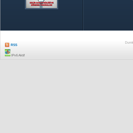
Özetle TOBB
Ekonomik R
Dumlu
RSS
IPv6 Aktif