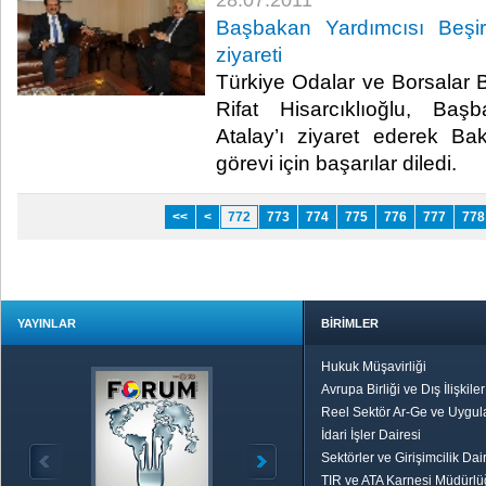
28.07.2011
Başbakan Yardımcısı Beşir 
ziyareti
Türkiye Odalar ve Borsalar B
Rifat Hisarcıklıoğlu, Baş
Atalay’ı ziyaret ederek Ba
görevi için başarılar diledi.​ ​
<<
<
772
773
774
775
776
777
778
YAYINLAR
BİRİMLER
Hukuk Müşavirliği
Avrupa Birliği ve Dış İlişkile
Reel Sektör Ar-Ge ve Uygul
İdari İşler Dairesi
Sektörler ve Girişimcilik Dai
TIR ve ATA Karnesi Müdürl