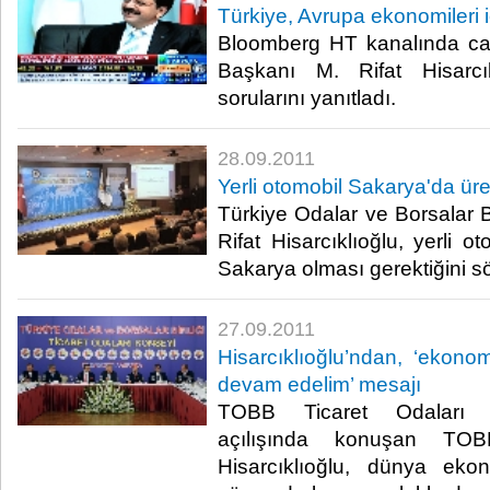
Türkiye, Avrupa ekonomileri i
Bloomberg HT kanalında ca
Başkanı M. Rifat Hisarcık
sorularını yanıtladı.​ ​
28.09.2011
Yerli otomobil Sakarya'da üret
Türkiye Odalar ve Borsalar B
Rifat Hisarcıklıoğlu, yerli o
Sakarya olması gerektiğini söyl
27.09.2011
Hisarcıklıoğlu’ndan, ‘ekonom
devam edelim’ mesajı
TOBB Ticaret Odaları Ko
açılışında konuşan TO
Hisarcıklıoğlu, dünya ekon