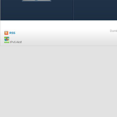
Özetle TOBB
Ekonomik R
Dumlu
RSS
IPv6 Aktif