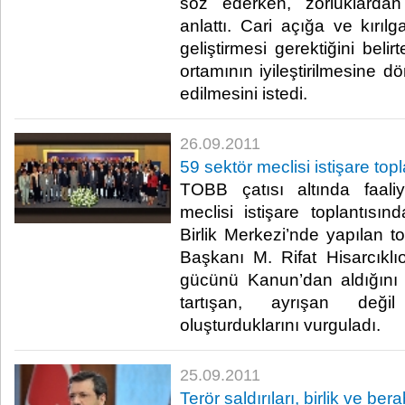
söz ederken, zorluklardan f
anlattı. Cari açığa ve kırılg
geliştirmesi gerektiğini belir
ortamının iyileştirilmesine 
edilmesini istedi.​ ​
26.09.2011
59 sektör meclisi istişare top
TOBB çatısı altında faali
meclisi istişare toplantısı
Birlik Merkezi’nde yapılan
Başkanı M. Rifat Hisarcıklıo
gücünü Kanun’dan aldığını be
tartışan, ayrışan deği
oluşturduklarını vurguladı.​ ​
25.09.2011
Terör saldırıları, birlik ve be