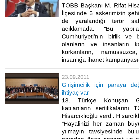
TOBB Başkanı M. Rifat Hisarcı
İlçesi’nde 6 askerimizin şeh
de yaralandığı terör sald
açıklamada, “Bu yapılan
Cumhuriyeti’nin birlik ve 
olanların ve insanların 
korkanların, namussuzca,
insanlığa ihanet kampanyasıdır
23.09.2011
Girişimcilik için paraya d
ihtiyaç var
13. Türkçe Konuşan Giri
katılanların sertifikaları
Hisarcıklıoğlu verdi. Hisarcık
“Hayalinizi her zaman büy
yılmayın tavsiyesinde bulun