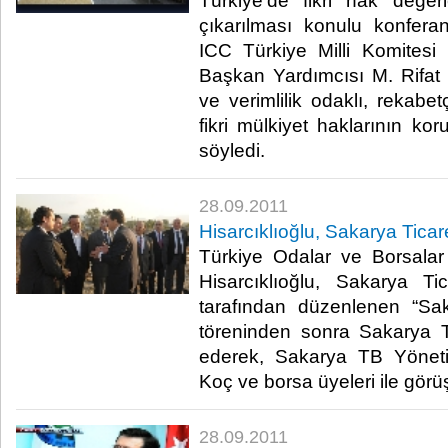
Türkiye’de fikri hak değer
çıkarılması konulu konfe
ICC Türkiye Milli Komites
Başkan Yardımcısı M. Rifat 
ve verimlilik odaklı, rekabe
fikri mülkiyet haklarının ko
söyledi.​ ​
28.09.2011
Hisarcıklıoğlu, Sakarya Ticare
Türkiye Odalar ve Borsalar 
Hisarcıklıoğlu, Sakarya T
tarafından düzenlenen “Saka
töreninden sonra Sakarya Ti
ederek, Sakarya TB Yöneti
Koç ve borsa üyeleri ile görüştü
28.09.2011