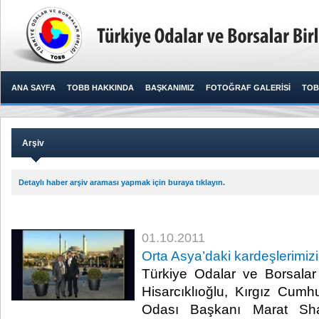
ANA SAYFA
TOBB HAKKINDA
BAŞKANIMIZ
FOTOĞRAF GALERİSİ
TOB
Arşiv
Detaylı haber arşiv araması yapmak için buraya tıklayın.
01.10.2011
Orta Asya’daki kardeşlerimi
Türkiye Odalar ve Borsalar 
Hisarcıklıoğlu, Kırgız Cumhu
Odası Başkanı Marat Sha