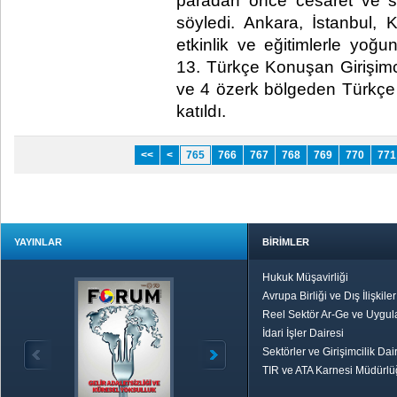
paradan önce cesaret ve s
söyledi. Ankara, İstanbul, 
etkinlik ve eğitimlerle yoğu
13. Türkçe Konuşan Girişimc
ve 4 özerk bölgeden Türkçe 
katıldı. ​ ​
<<
<
765
766
767
768
769
770
771
YAYINLAR
BİRİMLER
Hukuk Müşavirliği
Avrupa Birliği ve Dış İlişkile
Reel Sektör Ar-Ge ve Uygul
İdari İşler Dairesi
Sektörler ve Girişimcilik Dai
TIR ve ATA Karnesi Müdürl