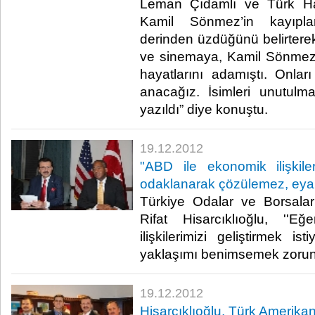
Leman Çıdamlı ve Türk Hal
Kamil Sönmez’in kayıplar
derinden üzdüğünü belirterek
ve sinemaya, Kamil Sönmez
hayatlarını adamıştı. Onla
anacağız. İsimleri unutulm
yazıldı” diye konuştu.​ ​
19.12.2012
"ABD ile ekonomik ilişkil
odaklanarak çözülemez, eyale
Türkiye Odalar ve Borsalar
Rifat Hisarcıklıoğlu, ''
ilişkilerimizi geliştirmek is
yaklaşımı benimsemek zorunday
19.12.2012
Hisarcıklıoğlu, Türk Amerikan B