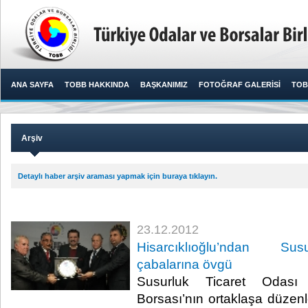
ANA SAYFA
TOBB HAKKINDA
BAŞKANIMIZ
FOTOĞRAF GALERİSİ
TOB
Arşiv
Detaylı haber arşiv araması yapmak için buraya tıklayın.
23.12.2012
Hisarcıklıoğlu’ndan Su
çabalarına övgü
​ Susurluk Ticaret Odas
Borsası’nın ortaklaşa düzenl