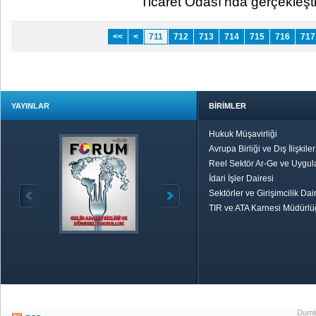
Ticaret Odası’nda gerçekleşti. ​
<<
<
711
712
713
714
715
716
717
YAYINLAR
BİRİMLER
Hukuk Müşavirliği
Avrupa Birliği ve Dış İlişkile
Reel Sektör Ar-Ge ve Uygul
İdari İşler Dairesi
Sektörler ve Girişimcilik Dai
TIR ve ATA Karnesi Müdürl
Özetle TOBB
Ekonomik R
Dumlu