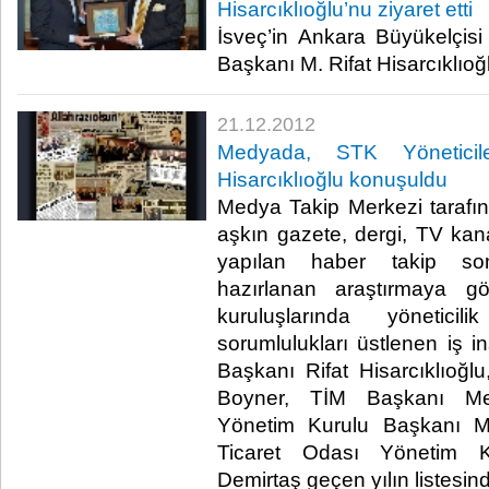
Hisarcıklıoğlu’nu ziyaret etti
İsveç’in Ankara Büyükelçi
Başkanı M. Rifat Hisarcıklıoğlu’
21.12.2012
Medyada, STK Yöneticil
Hisarcıklıoğlu konuşuldu
Medya Takip Merkezi tarafın
aşkın gazete, dergi, TV kanal
yapılan haber takip son
hazırlanan araştırmaya gör
kuruluşlarında yönetici
sorumlulukları üstlenen iş i
Başkanı Rifat Hisarcıklıoğ
Boyner, TİM Başkanı Me
Yönetim Kurulu Başkanı Mu
Ticaret Odası Yönetim 
Demirtaş geçen yılın listesindek