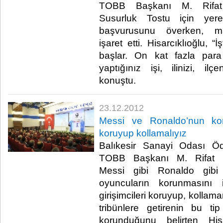
TOBB Başkanı M. Rifat H
Susurluk Tostu için yere
başvurusunu överken, m
işaret etti. Hisarcıklıoğlu,
başlar. On kat fazla para
yaptığınız işi, ilinizi, ilç
konuştu. ​
23.12.2012
Messi ve Ronaldo’nun koru
koruyup kollamalıyız
​ Balıkesir Sanayi Odası 
TOBB Başkanı M. Rifat His
Messi gibi Ronaldo gibi 
oyuncuların korunmasını 
girişimcileri koruyup, kollama
tribünlere getirenin bu ti
korunduğunu belirten Hisa