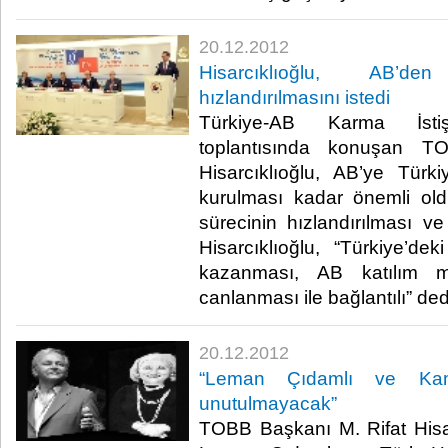
20.12.2012
Hisarcıklıoğlu, AB’de
hızlandırılmasını istedi
Türkiye-AB Karma İsti
toplantısında konuşan T
Hisarcıklıoğlu, AB’ye Türkiy
kurulması kadar önemli oldu
sürecinin hızlandırılması ve 
Hisarcıklıoğlu, “Türkiye’de
kazanması, AB katılım mü
canlanması ile bağlantılı” dedi.​
20.12.2012
“Leman Çıdamlı ve Kami
unutulmayacak”
TOBB Başkanı M. Rifat Hisarc