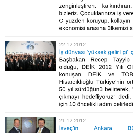
zenginleştiren, kalkındır
bizleriz. Çocuklarınıza iş ver
O yüzden koruyup, kollayın 
ekonomisi arasına ülkemizi so
22.12.2012
​İş dünyası ‘yüksek gelir ligi’ i
​Başbakan Recep Tayyip
olduğu, DEİK 2012 Yılı O
konuşan DEİK ve TOB
Hisarcıklıoğlu Türkiye’nin or
50 yıl sürdüğünü belirterek, 
çıkmayı hedefliyoruz” dedi.
için 10 öncelikli adım belirledik
21.12.2012
İsveç’in Ankara Büy