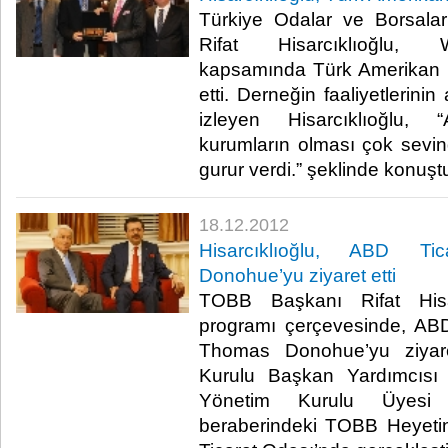
Türkiye Odalar ve Borsalar
Rifat Hisarcıklıoğlu, 
kapsamında Türk Amerikan Bir
etti. Derneğin faaliyetlerinin
izleyen Hisarcıklıoğlu, 
kurumların olması çok sevindi
gurur verdi.” şeklinde konuştu.​
18.12.2012
Hisarcıklıoğlu, ABD Ti
Donohue’yu ziyaret etti
TOBB Başkanı Rifat Hisar
programı çerçevesinde, AB
Thomas Donohue’yu ziyar
Kurulu Başkan Yardımcıs
Yönetim Kurulu Üyes
beraberindeki TOBB Heyetini