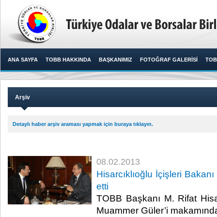
ANA SAYFA
TOBB HAKKINDA
BAŞKANIMIZ
FOTOĞRAF GALERİSİ
TOB
Arşiv
Detaylı haber arşiv araması yapmak için buraya tıklayın.
08.02.2013
Hisarcıklıoğlu İçişleri Bakan
etti
TOBB Başkanı M. Rifat Hisarc
Muammer Güler’i makamında 