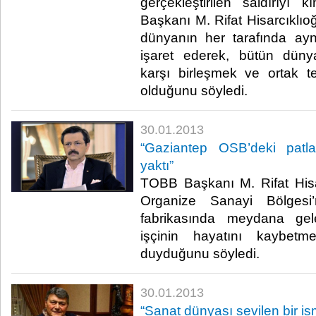
gerçekleştirilen saldırıyı 
Başkanı M. Rifat Hisarcıklıo
dünyanın her tarafında aynı 
işaret ederek, bütün dünyan
karşı birleşmek ve ortak 
olduğunu söyledi. ​
30.01.2013
​“Gaziantep OSB’deki patl
yaktı”
​ TOBB Başkanı M. Rifat Hisa
Organize Sanayi Bölgesi
fabrikasında meydana ge
işçinin hayatını kaybet
duyduğunu söyledi. ​
30.01.2013
​“Sanat dünyası sevilen bir is