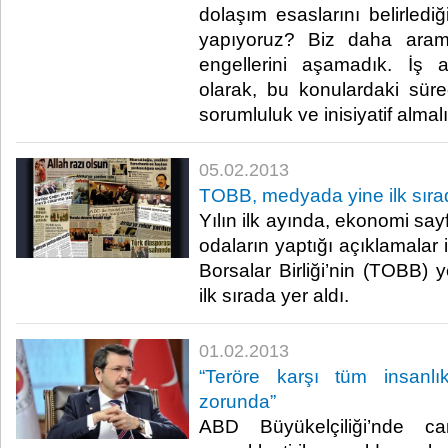
dolaşım esaslarını belirlediğ
yapıyoruz? Biz daha aram
engellerini aşamadık. İş a
olarak, bu konulardaki süreç
sorumluluk ve inisiyatif almalıyı
05.02.2013
​TOBB, medyada yine ilk sır
​ Yılın ilk ayında, ekonomi say
odaların yaptığı açıklamalar 
Borsalar Birliği’nin (TOBB) y
ilk sırada yer aldı. ​
01.02.2013
​“Teröre karşı tüm insanl
zorunda”
​ ABD Büyükelçiliği’nde c