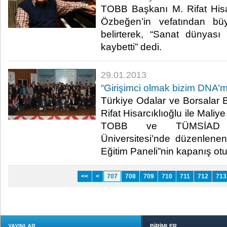
​ TOBB Başkanı M. Rifat Hisa
Özbeğen’in vefatından b
belirterek, “Sanat dünyası
kaybetti” dedi. ​
29.01.2013
​“Girişimci olmak bizim DNA’m
​ Türkiye Odalar ve Borsalar 
Rifat Hisarcıklıoğlu ile Mal
TOBB ve TÜMSİAD t
Üniversitesi’nde düzenlenen 
Eğitim Paneli”nin kapanış otur
<<
<
707
708
709
710
711
712
713
YAYINLAR
BİRİMLER