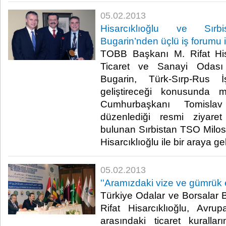
05.02.2013
Hisarcıklıoğlu ve Sır
Bugarin’nden üçlü iş forumu iç
TOBB Başkanı M. Rifat Hisa
Ticaret ve Sanayi Odası
Bugarin, Türk-Sırp-Rus İ
geliştireceği konusunda m
Cumhurbaşkanı Tomislav 
düzenlediği resmi ziyaret 
bulunan Sırbistan TSO Milo
Hisarcıklıoğlu ile bir araya geldi.
05.02.2013
​''Aramızdaki vize ve gümrük 
​ Türkiye Odalar ve Borsalar 
Rifat Hisarcıklıoğlu, Avrup
arasındaki ticaret kuralla