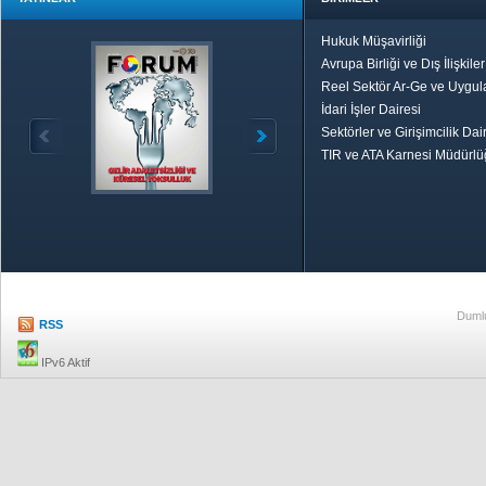
Hukuk Müşavirliği
Avrupa Birliği ve Dış İlişkile
Reel Sektör Ar-Ge ve Uygul
İdari İşler Dairesi
Sektörler ve Girişimcilik Dai
TIR ve ATA Karnesi Müdürl
Özetle TOBB
Ekonomik R
Dumlu
RSS
IPv6 Aktif