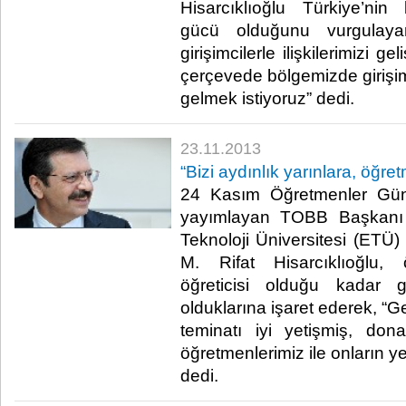
Hisarcıklıoğlu Türkiye’nin
gücü olduğunu vurgulaya
girişimcilerle ilişkilerimizi g
çerçevede bölgemizde girişim
gelmek istiyoruz” dedi.​
23.11.2013
“Bizi aydınlık yarınlara, öğre
24 Kasım Öğretmenler Günü
yayımlayan TOBB Başkan
Teknoloji Üniversitesi (ETÜ)
M. Rifat Hisarcıklıoğlu, 
öğreticisi olduğu kadar 
olduklarına işaret ederek, “
teminatı iyi yetişmiş, don
öğretmenlerimiz ile onların ye
dedi. ​