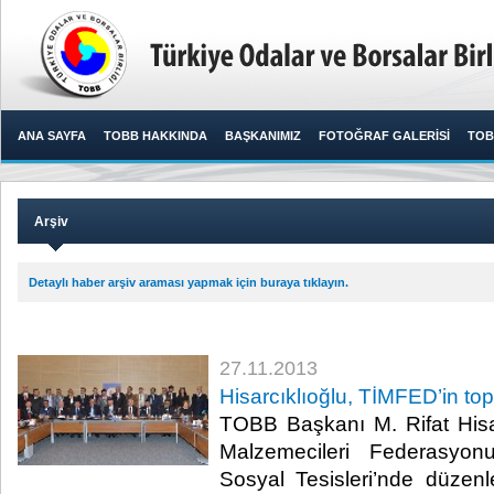
ANA SAYFA
TOBB HAKKINDA
BAŞKANIMIZ
FOTOĞRAF GALERİSİ
TOB
Arşiv
Detaylı haber arşiv araması yapmak için buraya tıklayın.
27.11.2013
Hisarcıklıoğlu, TİMFED’in to
TOBB Başkanı M. Rifat Hisar
Malzemecileri Federasyo
Sosyal Tesisleri’nde düzen