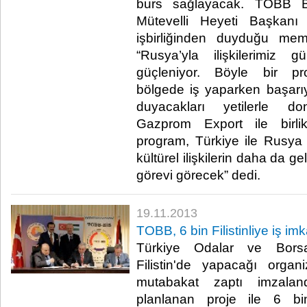
burs sağlayacak. TOBB 
Mütevelli Heyeti Başkanı 
işbirliğinden duyduğu memn
“Rusya’yla ilişkilerimiz
güçleniyor. Böyle bir pr
bölgede iş yaparken başarıya
duyacakları yetilerle do
Gazprom Export ile birli
program, Türkiye ile Rusya
kültürel ilişkilerin daha da ge
görevi görecek” dedi.​
19.11.2013
TOBB, 6 bin Filistinliye iş i
Türkiye Odalar ve Borsal
Filistin'de yapacağı organ
mutabakat zaptı imzaland
planlanan proje ile 6 bin