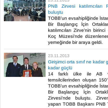
23.11.2013
PNB Zirvesi katılımcılar
buluştu
TOBB’un evsahipliğinde İsta
Bir Başlangıç İçin Ortakla
katılımcıları Zirve’nin biri
Koç Müzesi’nde düzenlene
yemeğinde bir araya geldi.​
23.11.2013
Girişimci orta sınıf ne kadar
kadar güçlü
14 farklı ülke ile AB 
temsilcilerinden oluşan 15
TOBB’un evsahipliğinde İsta
Bir Başlangıç İçin Ortak
Zirvesi’nde buluştu. Zirv
yapan TOBB Başkanı PNB Tü