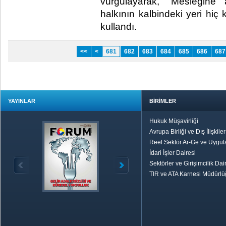
vurgulayarak, “Mesleğine 
halkının kalbindeki yeri hiç
kullandı.​
<<
<
681
682
683
684
685
686
687
YAYINLAR
BİRİMLER
Hukuk Müşavirliği
Avrupa Birliği ve Dış İlişkile
Reel Sektör Ar-Ge ve Uygul
İdari İşler Dairesi
Sektörler ve Girişimcilik Dai
TIR ve ATA Karnesi Müdürl
Özetle TOBB
Ekonomik R