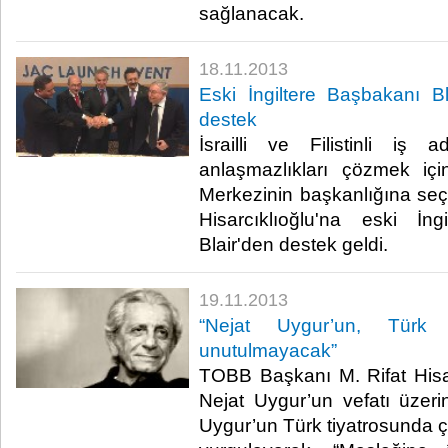
sağlanacak.​
18.11.2013
Eski İngiltere Başbakanı Bla
destek
İsrailli ve Filistinli iş 
anlaşmazlıkları çözmek iç
Merkezinin başkanlığına se
Hisarcıklıoğlu'na eski İn
Blair'den destek geldi.​
19.11.2013
“Nejat Uygur’un, Türk t
unutulmayacak”
TOBB Başkanı M. Rifat Hisarc
Nejat Uygur’un vefatı üzer
Uygur’un Türk tiyatrosunda ço