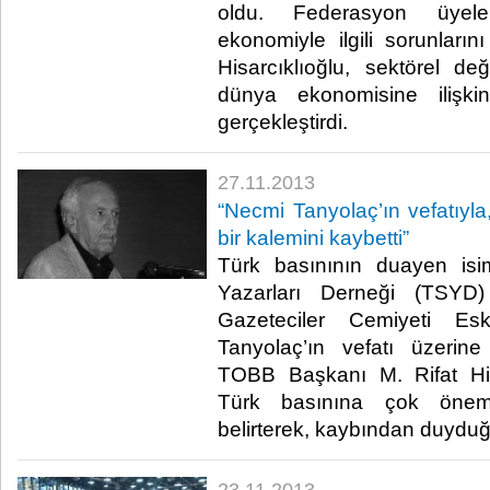
oldu. Federasyon üyeler
ekonomiyle ilgili sorunların
Hisarcıklıoğlu, sektörel de
dünya ekonomisine ilişk
gerçekleştirdi.​
27.11.2013
“Necmi Tanyolaç’ın vefatıyla
bir kalemini kaybetti”
Türk basınının duayen isi
Yazarları Derneği (TSYD
Gazeteciler Cemiyeti Es
Tanyolaç’ın vefatı üzerin
TOBB Başkanı M. Rifat Hisa
Türk basınına çok öneml
belirterek, kaybından duyduğu 