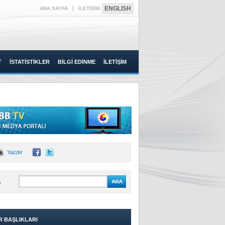
|
ENGLISH
ANA SAYFA
İLETİŞİM
T
İSTATİSTİKLER
BİLGİ EDİNME
İLETİŞİM
Yazdır
A
R BAŞLIKLARI