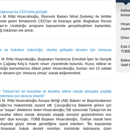
Kahra
u Japonya’da CEO’larla görüştü
binası
M. Rifat Hisarcıklıoğlu, Ekonomi Bakanı Nihat Zeybekçi ile birlikte
nde gelen firmalarının CEO’ları ile biraraya geldi. Başbakan Recep
Hisar
an’ın Uzakdoğu programı kapsamında gerçekleştirilen toplantıda,
ziyare
iği imkânları ele alındı.​
Diren 
Eski 
krar ve hukukun üstünlüğü, olumlu gidişatın devamı için olmazsa
TOBB’
. Rifat Hisarcıklıoğlu, Başbakan Yardımcısı Emrullah İşler ile Gençlik
Balkan
 Çağatay Kılıç’a ‘hayırlı olsun’ ziyaretinde bulundu. Huzur, istikrar ve
Vakfı
lüğü kavramlarına dikkat çeken Hisarcıklıoğlu, bunları son 10 yıldaki
ın devamı için ‘olmazsa olmaz’ olarak değerlendirdi.​
 Türkiye’nin bir kurumlar ve kurallar ülkesi olarak dünyada ulaştığı
endirmesi son derece önemli"
M. Rifat Hisarcıklıoğlu Avrupa Birliği (AB) Bakanı ve Başmüzakereci
ğlu’nu makamında ziyaret etti. Çavuşoğlu’na Bakanlık görevi için
 ve ‘başarı’ dileklerini ileten Hisarcıklıoğlu,"AB sürecinde Türkiye’nin bir
urallar ülkesi olarak dünyada ulaştığı seviyeyi güçlendirmesi son
dir" diye konuştu. TOBB Başkanı Hisarcıklıoğlu, Türkiye olarak hem
dışarıda güçlü olmak gerektiğine işaret ederken, "Bu kapsamda
ın Anayasal hukuk devleti normları içerisinde kalmasına özen