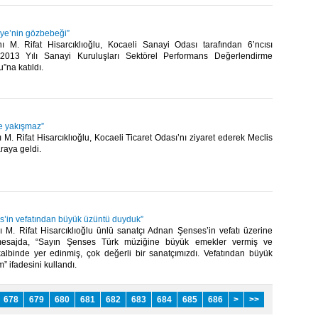
iye’nin gözbebeği”
M. Rifat Hisarcıklıoğlu, Kocaeli Sanayi Odası tarafından 6’ncısı
2013 Yılı Sanayi Kuruluşları Sektörel Performans Değerlendirme
na katıldı.​
ze yakışmaz”
. Rifat Hisarcıklıoğlu, Kocaeli Ticaret Odası’nı ziyaret ederek Meclis
raya geldi.​
’in vefatından büyük üzüntü duyduk”
M. Rifat Hisarcıklıoğlu ünlü sanatçı Adnan Şenses’in vefatı üzerine
mesajda, “Sayın Şenses Türk müziğine büyük emekler vermiş ve
kalbinde yer edinmiş, çok değerli bir sanatçımızdı. Vefatından büyük
 ifadesini kullandı.​
678
679
680
681
682
683
684
685
686
>
>>