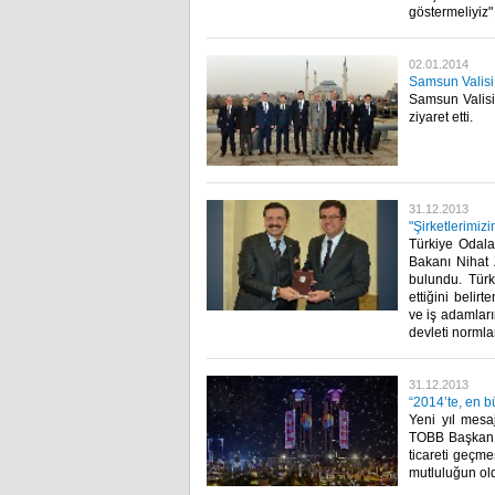
göstermeliyiz" 
02.01.2014
Samsun Valisi 
Samsun Valisi
ziyaret etti. ​
31.12.2013
"Şirketlerimizi
Türkiye Odala
Bakanı Nihat 
bulundu. Türk
ettiğini belir
ve iş adamları
devleti normla
31.12.2013
“2014’te, en b
Yeni yıl mesa
TOBB Başkanı 
ticareti geçme
mutluluğun old