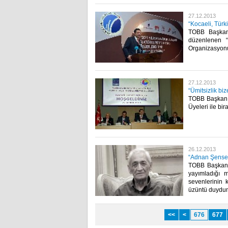
27.12.2013
“Kocaeli, Türk
TOBB Başkanı 
düzenlenen “
Organizasyonu”
27.12.2013
“Ümitsizlik bi
TOBB Başkanı M
Üyeleri ile bira
26.12.2013
“Adnan Şenses
TOBB Başkanı 
yayımladığı 
sevenlerinin 
üzüntü duydum”
<<
<
676
677