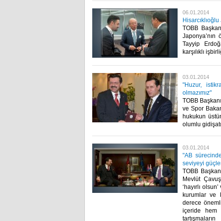
06.01.2014
Hisarcıklıoğl
TOBB Başkanı 
Japonya’nın ö
Tayyip Erdoğ
karşılıklı işbirl
03.01.2014
"Huzur, isti
olmazımız"
TOBB Başkanı M
ve Spor Bakanı
hukukun üstün
olumlu gidişat
03.01.2014
"AB sürecinde
seviyeyi güçl
TOBB Başkanı 
Mevlüt Çavuşo
‘hayırlı olsun’
kurumlar ve k
derece önemli
içeride hem 
tartışmalar