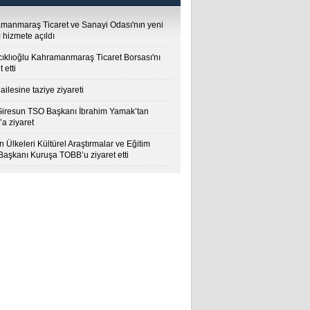
manmaraş Ticaret ve Sanayi Odası'nın yeni
 hizmete açıldı
cıklıoğlu Kahramanmaraş Ticaret Borsası'nı
t etti
ailesine taziye ziyareti
Giresun TSO Başkanı İbrahim Yamak’tan
a ziyaret
 Ülkeleri Kültürel Araştırmalar ve Eğitim
 Başkanı Kuruşa TOBB’u ziyaret etti