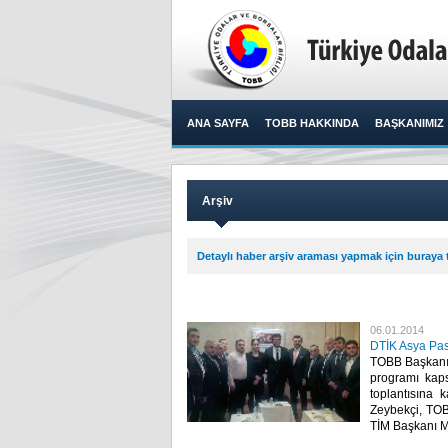
ANA SAYFA
TOBB HAKKINDA
BAŞKANIMIZ
Arşiv
Detaylı haber arşiv araması yapmak için buraya t
06.01.2014
DTİK Asya Pasi
TOBB Başkanı M
programı kap
toplantısına 
Zeybekçi, TOB
TİM Başkanı M