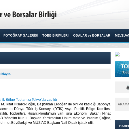
FOTOĞRAF GALERİSİ
TOBB BİRİMLERİ
ODALAR ve BORSALAR
MEVZUA
ıklayın.
fik Bölge Toplantısı Tokyo’da yapıldı
. Rifat Hisarcıklıoğlu, Başbakan Erdoğan ile birlikte katıldığı Japonya
ARAM
samında Dünya Türk İş Konseyi (DTİK) Asya Pasifik Bölge Komitesi
katıldı. Toplantıya Hisarcıklıoğlu’nun yanı sıra Ekonomi Bakanı Nihat
B Yönetim Kurulu Başkan Yardımcıları Halim Mete ve İbrahim Çağlar,
ehmet Büyükekşi ve MÜSİAD Başkanı Nail Olpak iştirak etti.​
HABE