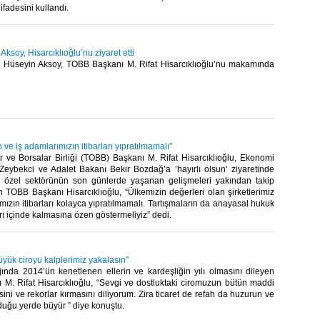
ifadesini kullandı.​
Aksoy, Hisarcıklıoğlu’nu ziyaret etti
 Hüseyin Aksoy, TOBB Başkanı M. Rifat Hisarcıklıoğlu’nu makamında
n ve iş adamlarımızın itibarları yıpratılmamalı"
r ve Borsalar Birliği (TOBB) Başkanı M. Rifat Hisarcıklıoğlu, Ekonomi
Zeybekci ve Adalet Bakanı Bekir Bozdağ’a ‘hayırlı olsun’ ziyaretinde
 özel sektörünün son günlerde yaşanan gelişmeleri yakından takip
ten TOBB Başkanı Hisarcıklıoğlu, “Ülkemizin değerleri olan şirketlerimiz
mızın itibarları kolayca yıpratılmamalı. Tartışmaların da anayasal hukuk
rı içinde kalmasına özen göstermeliyiz” dedi.​
üyük ciroyu kalplerimiz yakalasın"
jında 2014’ün kenetlenen ellerin ve kardeşliğin yılı olmasını dileyen
M. Rifat Hisarcıklıoğlu, “Sevgi ve dostluktaki ciromuzun bütün maddi
sini ve rekorlar kırmasını diliyorum. Zira ticaret de refah da huzurun ve
uğu yerde büyür ” diye konuştu.​