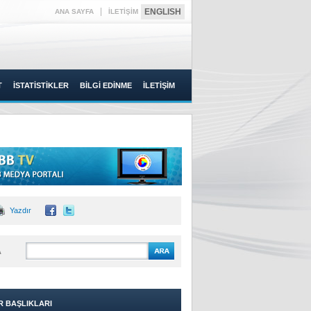
|
ENGLISH
ANA SAYFA
İLETİŞİM
T
İSTATİSTİKLER
BİLGİ EDİNME
İLETİŞİM
Yazdır
A
R BAŞLIKLARI