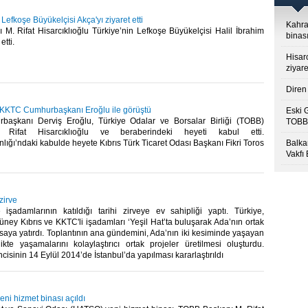
 Lefkoşe Büyükelçisi Akça'yı ziyaret etti
Kahra
M. Rifat Hisarcıklıoğlu Türkiye’nin Lefkoşe Büyükelçisi Halil İbrahim
binası
tti.​
Hisar
ziyare
Diren 
u KKTC Cumhurbaşkanı Eroğlu ile görüştü
Eski 
aşkanı Derviş Eroğlu, Türkiye Odalar ve Borsalar Birliği (TOBB)
TOBB’
Rifat Hisarcıklıoğlu ve beraberindeki heyeti kabul etti.
ğı’ndaki kabulde heyete Kıbrıs Türk Ticaret Odası Başkanı Fikri Toros
Balkan
Vakfı
 zirve
 işadamlarının katıldığı tarihi zirveye ev sahipliği yaptı. Türkiye,
ney Kıbrıs ve KKTC'li işadamları ‘Yeşil Hat’ta buluşarak Ada’nın ortak
aya yatırdı. Toplantının ana gündemini, Ada’nın iki kesiminde yaşayan
likte yaşamalarını kolaylaştırıcı ortak projeler üretilmesi oluşturdu.
ncisinin 14 Eylül 2014’de İstanbul’da yapılması kararlaştırıldı​
ni hizmet binası açıldı