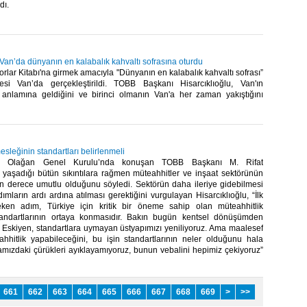
ı.​
 Van’da dünyanın en kalabalık kahvaltı sofrasına oturdu
lar Kitabı'na girmek amacıyla "Dünyanın en kalabalık kahvaltı sofrası”
si Van’da gerçekleştirildi. TOBB Başkanı Hisarcıklıoğlu, Van'ın
1 anlamına geldiğini ve birinci olmanın Van'a her zaman yakıştığını
esleğinin standartları belirlenmeli
. Olağan Genel Kurulu’nda konuşan TOBB Başkanı M. Rifat
, yaşadığı bütün sıkıntılara rağmen müteahhitler ve inşaat sektörünün
n derece umutlu olduğunu söyledi. Sektörün daha ileriye gidebilmesi
dımların ardı ardına atılması gerektiğini vurgulayan Hisarcıklıoğlu, “İlk
ken adım, Türkiye için kritik bir öneme sahip olan müteahhitlik
tandartlarının ortaya konmasıdır. Bakın bugün kentsel dönüşümden
 Eskiyen, standartlara uymayan üstyapımızı yeniliyoruz. Ama maalesef
ahhitlik yapabileceğini, bu işin standartlarının neler olduğunu hala
amızdaki çürükleri ayıklayamıyoruz, bunun vebalini hepimiz çekiyoruz”
661
662
663
664
665
666
667
668
669
>
>>