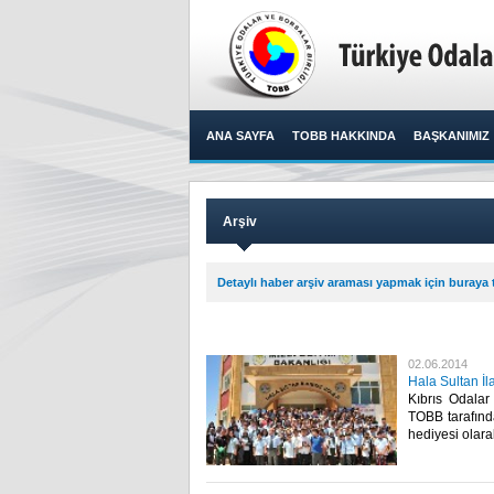
ANA SAYFA
TOBB HAKKINDA
BAŞKANIMIZ
Arşiv
Detaylı haber arşiv araması yapmak için buraya t
02.06.2014
Hala Sultan İl
Kıbrıs Odalar
TOBB tarafında
hediyesi olarak 