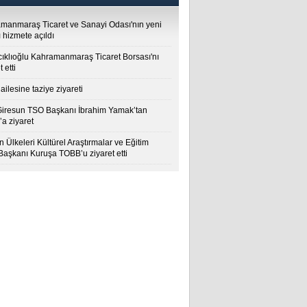
manmaraş Ticaret ve Sanayi Odası'nın yeni
 hizmete açıldı
cıklıoğlu Kahramanmaraş Ticaret Borsası'nı
t etti
ailesine taziye ziyareti
Giresun TSO Başkanı İbrahim Yamak’tan
a ziyaret
 Ülkeleri Kültürel Araştırmalar ve Eğitim
 Başkanı Kuruşa TOBB’u ziyaret etti