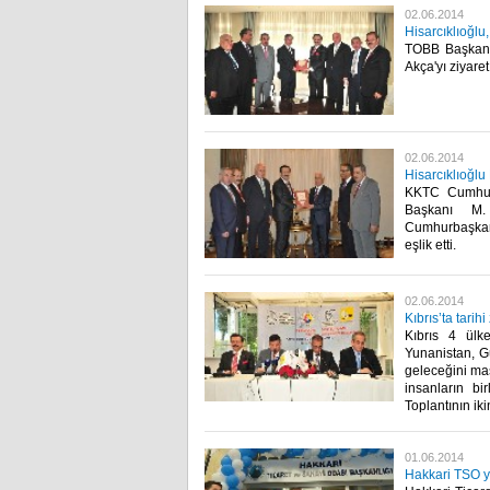
02.06.2014
Hisarcıklıoğlu,
TOBB Başkanı 
Akça'yı ziyaret e
02.06.2014
Hisarcıklıoğl
KKTC Cumhurb
Başkanı M. 
Cumhurbaşkanlı
eşlik etti.​
02.06.2014
Kıbrıs’ta tarihi
Kıbrıs 4 ülke
Yunanistan, Gü
geleceğini mas
insanların bir
Toplantının iki
01.06.2014
Hakkari TSO ye