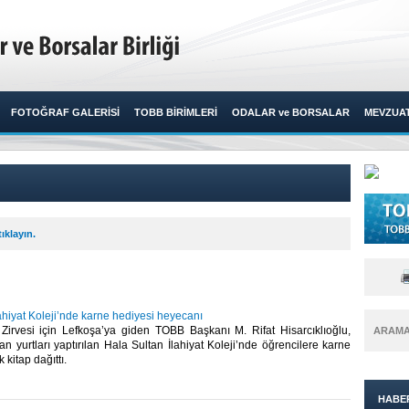
FOTOĞRAF GALERİSİ
TOBB BİRİMLERİ
ODALAR ve BORSALAR
MEVZUA
ıklayın.
ahiyat Koleji’nde karne hediyesi heyecanı
 Zirvesi için Lefkoşa’ya giden TOBB Başkanı M. Rifat Hisarcıklıoğlu,
ARAM
n yurtları yaptırılan Hala Sultan İlahiyat Koleji’nde öğrencilere karne
kitap dağıttı.​
HABE