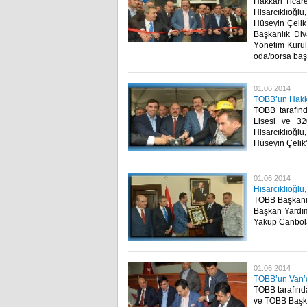
Hakkari Ticar
Hisarcıklıoğ
Hüseyin Çeli
Başkanlık Div
Yönetim Kurul
oda/borsa başka
01.06.2014
TOBB’un Hakkar
TOBB tarafınd
Lisesi ve 32
Hisarcıklıoğ
Hüseyin Çelik’in
01.06.2014
Hisarcıklıoğlu,
TOBB Başkanı 
Başkan Yardımc
Yakup Canbolat
01.06.2014
TOBB’un Van’da
TOBB tarafınd
ve TOBB Başkan