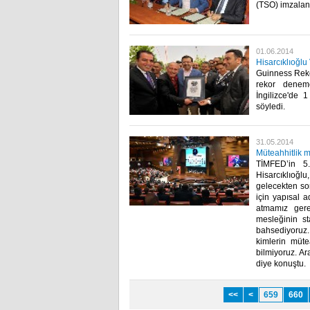
(TSO) imzaland
01.06.2014
Hisarcıklıoğlu
Guinness Rekor
rekor deneme
İngilizce'de 
söyledi.​
31.05.2014
Müteahhitlik m
TİMFED’in 5
Hisarcıklıoğlu
gelecekten so
için yapısal a
atmamız gere
mesleğinin s
bahsediyoruz.
kimlerin müte
bilmiyoruz. Ar
diye konuştu.​
<<
<
659
660