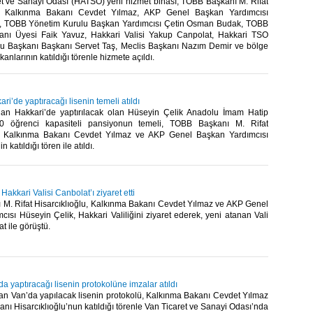
et ve Sanayi Odası (HATSO) yeni hizmet binası, TOBB Başkanı M. Rifat
lu, Kalkınma Bakanı Cevdet Yılmaz, AKP Genel Başkan Yardımcısı
k, TOBB Yönetim Kurulu Başkan Yardımcısı Çetin Osman Budak, TOBB
anı Üyesi Faik Yavuz, Hakkari Valisi Yakup Canpolat, Hakkari TSO
u Başkanı Başkanı Servet Taş, Meclis Başkanı Nazım Demir ve bölge
nlarının katıldığı törenle hizmete açıldı.​
i’de yaptıracağı lisenin temeli atıldı
an Hakkari’de yaptırılacak olan Hüseyin Çelik Anadolu İmam Hatip
0 öğrenci kapasiteli pansiyonun temeli, TOBB Başkanı M. Rifat
lu, Kalkınma Bakanı Cevdet Yılmaz ve AKP Genel Başkan Yardımcısı
 katıldığı tören ile atıldı.​
 Hakkari Valisi Canbolat’ı ziyaret etti
M. Rifat Hisarcıklıoğlu, Kalkınma Bakanı Cevdet Yılmaz ve AKP Genel
ısı Hüseyin Çelik, Hakkari Valiliğini ziyaret ederek, yeni atanan Vali
 ile görüştü.​
 yaptıracağı lisenin protokolüne imzalar atıldı
an Van’da yapılacak lisenin protokolü, Kalkınma Bakanı Cevdet Yılmaz
ı Hisarcıklıoğlu’nun katıldığı törenle Van Ticaret ve Sanayi Odası’nda