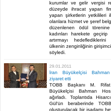
kurumlar ve gelir vergisi 
düzeyde ihracat yapan fir
yapan şirketlerin yetkilileri
olanlara hizmet ve şeref belge
düzenlenen ödül törenine
kadınları harekete geçirip 
artırmayı hedeflediklerini 
ülkenin zenginliğinin girişim
söyledi. ​
29.01.2011
İran Büyükelçisi Bahma
ziyaret etti
TOBB Başkanı M. Rifat 
Büyükelçisi Bahman Hos
ağırladı. Toplantıda Hisar
Gül'ün beraberinde TOB
oluşturulacak bir işadamı hey