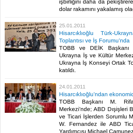
işbirliğini daha da pekiştirer
dolar rakamını yakalamış olacağ
25.01.2011
Hisarcıklıoğlu Türk-Ukr
Toplantısı ve İş Forumu’nda
TOBB ve DEİK Başkanı M. 
Ukrayna İş ve Kültür Merke
Ukrayna İş Konseyi Ortak To
katıldı.​ ​
24.01.2011
Hisarcıklıoğlu’ndan ekonomide
TOBB Başkanı M. Rifat H
Merkezi’nde; ABD Dışişleri B
ve Ticari İşlerden Sorumlu 
W. Fernandez ile ABD Tica
Yardımcısı Michael Camunez’i 