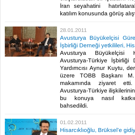
İran seyahatini hatırlatara
katılım konusunda görüş alışv
28.01.2011
Avusturya Büyükelçisi Gür
İşbirliği Derneği yetkilileri, Hi
Avusturya Büyükelçisi 
Avusturya-Türkiye İşbirli
Yardımcısı Aynur Kuytu, derne
üzere TOBB Başkanı M. Ri
makamında ziyaret etti.
Avusturya-Türkiye ilişkilerin
bu konuya nasıl katkıd
bahsedildi. ​ ​
01.02.2011
Hisarcıklıoğlu, Brüksel’e gidi