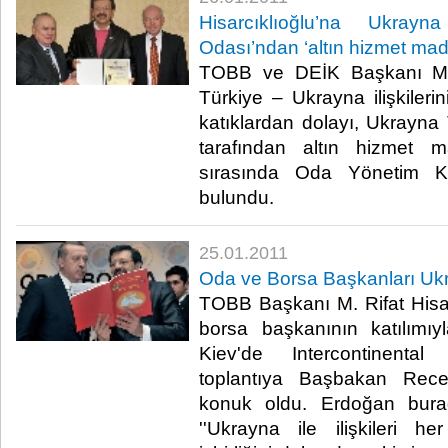
Hisarcıklıoğlu’na Ukray
Odası’ndan ‘altın hizmet mad
TOBB ve DEİK Başkanı M. R
Türkiye – Ukrayna ilişkileri
katıklardan dolayı, Ukrayna
tarafından altın hizmet m
sırasında Oda Yönetim Ku
bulundu.​ ​
25.01.2011
Oda ve Borsa Başkanları Uk
TOBB Başkanı M. Rifat Hisar
borsa başkanının katılımıy
Kiev'de Intercontinental
toplantıya Başbakan Rec
konuk oldu. Erdoğan bura
''Ukrayna ile ilişkileri h