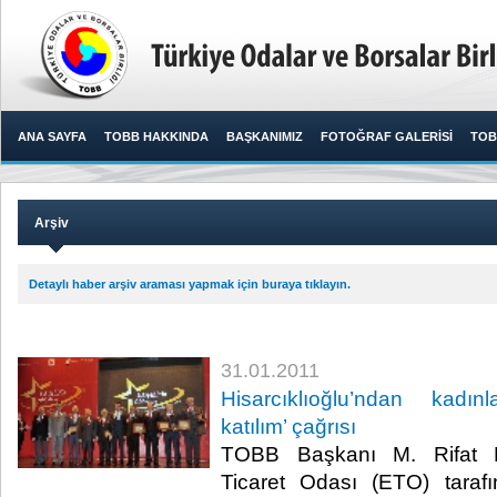
ANA SAYFA
TOBB HAKKINDA
BAŞKANIMIZ
FOTOĞRAF GALERİSİ
TOB
Arşiv
Detaylı haber arşiv araması yapmak için buraya tıklayın.
31.01.2011
Hisarcıklıoğlu’ndan kadı
katılım’ çağrısı
TOBB Başkanı M. Rifat His
Ticaret Odası (ETO) tarafı