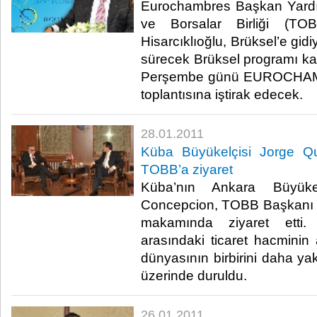
Eurochambres Başkan Yardı
ve Borsalar Birliği (TO
Hisarcıklıoğlu, Brüksel’e gidiy
sürecek Brüksel programı k
Perşembe günü EUROCHAMB
toplantısına iştirak edecek. ​​
28.01.2011
Küba Büyükelçisi Jorge Q
TOBB’a ziyaret
Küba’nın Ankara Büyüke
Concepcion, TOBB Başkanı M.
makamında ziyaret etti.
arasındaki ticaret hacminin a
dünyasının birbirini daha ya
üzerinde duruldu.​ ​
26.01.2011