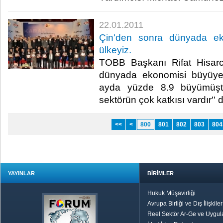
22.01.2011
Çin'den sonra dünyada ek
ülkeyiz.
TOBB Başkanı Rifat Hisarcı
dünyada ekonomisi büyüyen
ayda yüzde 8.9 büyümüşt
sektörün çok katkısı vardır'' de
<<
<
800
801
802
803
804
YAYINLAR
BİRİMLER
Hukuk Müşavirliği
Avrupa Birliği ve Dış İlişkile
Reel Sektör Ar-Ge ve Uygul