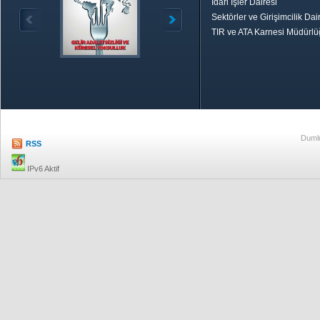
İdari İşler Dairesi
Sektörler ve Girişimcilik Dai
TIR ve ATA Karnesi Müdürl
Özetle TOBB
Ekonomik R
Dumlu
RSS
IPv6 Aktif