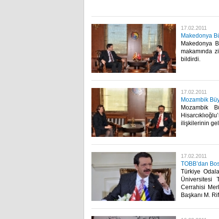
17.02.2011
Makedonya Büyü
Makedonya Büy
makamında ziy
bildirdi.​ ​
17.02.2011
Mozambik Büyü
Mozambik Bü
Hisarcıklıoğl
ilişkilerinin ge
17.02.2011
TOBB’dan Bos
Türkiye Odala
Üniversitesi
Cerrahisi Me
Başkanı M. Rifa