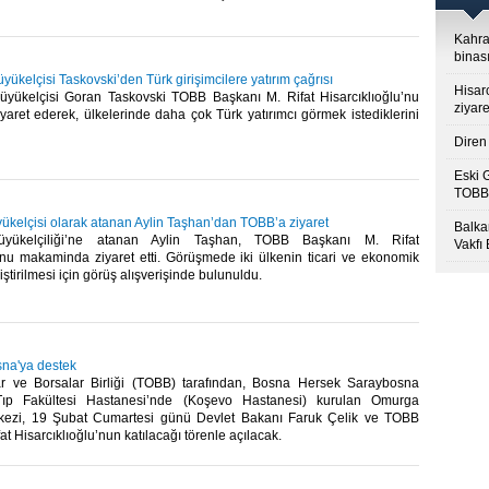
Kahra
binası
kelçisi Taskovski’den Türk girişimcilere yatırım çağrısı
Hisar
ükelçisi Goran Taskovski TOBB Başkanı M. Rifat Hisarcıklıoğlu’nu
ziyare
aret ederek, ülkelerinde daha çok Türk yatırımcı görmek istediklerini
Diren 
Eski 
TOBB’
kelçisi olarak atanan Aylin Taşhan’dan TOBB’a ziyaret
Balkan
yükelçiliği’ne atanan Aylin Taşhan, TOBB Başkanı M. Rifat
Vakfı
u’nu makaminda ziyaret etti. Görüşmede iki ülkenin ticari ve ekonomik
liştirilmesi için görüş alışverişinde bulunuldu.​ ​
na'ya destek
r ve Borsalar Birliği (TOBB) tarafından, Bosna Hersek Saraybosna
 Tıp Fakültesi Hastanesi’nde (Koşevo Hastanesi) kurulan Omurga
rkezi, 19 Şubat Cumartesi günü Devlet Bakanı Faruk Çelik ve TOBB
t Hisarcıklıoğlu’nun katılacağı törenle açılacak. ​ ​