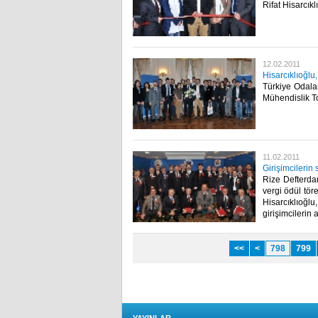
Rifat Hisarcıkl
12.02.2011
Hisarcıklıoğlu,
Türkiye Odalar
Mühendislik Top
11.02.2011
Girişimcilerin
Rize Defterda
vergi ödül tör
Hisarcıklıoğ
girişimcilerin ar
<<
<
798
799