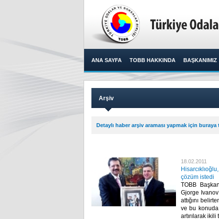
ANA SAYFA
TOBB HAKKINDA
BAŞKANIMIZ
Arşiv
Detaylı haber arşiv araması yapmak için buraya t
18.02.2011
Hisarcıklıoğl
çözüm istedi
TOBB Başkanı
Gjorge Ivanov’
attığını belirt
ve bu konuda ç
artırılarak ikil