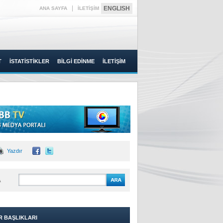
|
ENGLISH
ANA SAYFA
İLETİŞİM
T
İSTATİSTİKLER
BİLGİ EDİNME
İLETİŞİM
Yazdır
A
R BAŞLIKLARI