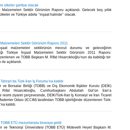
re ülkeler şantiye olacak
t Malzemeleri Sektör Görünüm Raporu açıklandı. Gelecek beş yıllık
lkeler ve Türkiye adeta ‘’inşaat halinde’’ olacak.​ ​
t Malzemeleri Sektör Görünüm Raporu 2011
nşaat malzemeleri sektörünün mevcut durumu ve geleceğinin
ildiği Türkiye İnşaat Malzemeleri Sektör Görünüm 2011 Raporu
zenlenen ve TOBB Başkanı M. Rİfat Hisarcıklıoğlu’nun da katıldığı bir
ile açıklandı. ​ ​
, Tahran’da Türk-İran İş Forumu’na katıldı
r ve Borsalar Birliği (TOBB) ve Dış Ekonomik İlişkiler Kurulu (DEİK)
Rifat Hisarcıklıoğlu, Cumhurbaşkanı Abdullah Gül’ün İran’a
ği resmi ziyaret çerçevesinde, DEİK/Türk-İran İş Konseyi ve İran Ticaret
Madenler Odası (ICCIM) tarafından TOBB işbirliğinde düzenlenen Türk-
 katıldı.​ ​
u, TOBB ETÜ mezunlarıyla biraraya geldi
 ve Teknoloji Üniversitesi (TOBB ETÜ) Mütevelli Heyet Başkanı M.