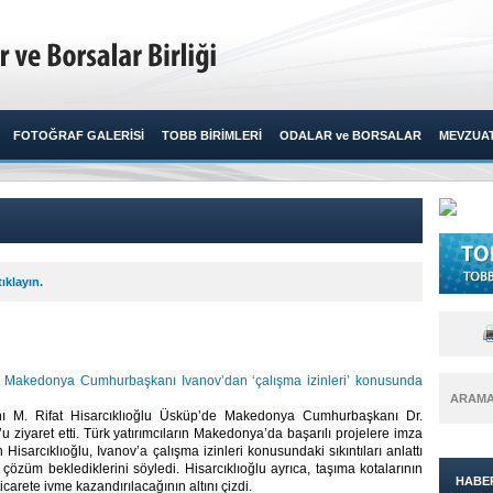
FOTOĞRAF GALERİSİ
TOBB BİRİMLERİ
ODALAR ve BORSALAR
MEVZUA
ıklayın.
u, Makedonya Cumhurbaşkanı Ivanov’dan ‘çalışma izinleri’ konusunda
ARAM
 M. Rifat Hisarcıklıoğlu Üsküp’de Makedonya Cumhurbaşkanı Dr.
u ziyaret etti. Türk yatırımcıların Makedonya’da başarılı projelere imza
en Hisarcıklıoğlu, Ivanov’a çalışma izinleri konusundaki sıkıntıları anlattı
özüm beklediklerini söyledi. Hisarcıklıoğlu ayrıca, taşıma kotalarının
HABE
i ticarete ivme kazandırılacağının altını çizdi.