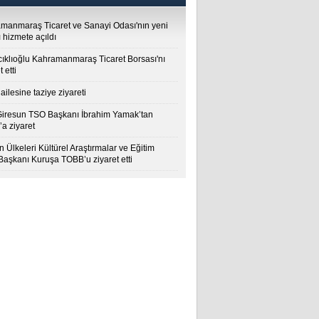
manmaraş Ticaret ve Sanayi Odası'nın yeni
 hizmete açıldı
cıklıoğlu Kahramanmaraş Ticaret Borsası'nı
t etti
ailesine taziye ziyareti
Giresun TSO Başkanı İbrahim Yamak’tan
a ziyaret
 Ülkeleri Kültürel Araştırmalar ve Eğitim
 Başkanı Kuruşa TOBB’u ziyaret etti