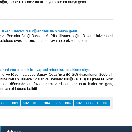
ıoğlu, TOBB ETÜ mezunları ile yemekte bir araya geldi. ​ ​
 Bilkent Üniversitesi öğrencileri ile biraraya geldi
 ve Borsalar Birliği Başkanı M. Rifat Hisarcıklıoğlu, Bilkent Üniversitesi
luluğu üyesi öğrencilerle biraraya gelerek sohbet etti. ​ ​
 sorunlarını çözmek için yapısal reformlara odaklanmalıyız
rlığı ve Rize Ticaret ve Sanayi Odası'nca (RTSO) düzenlenen 2009 yılı
enine katılan Türkiye Odalar ve Borsalar Birliği (TOBB) Başkanı M. Rifat
lu, son dönemde en fazla önem verdikleri konunun kadın ve genç
tması olduğunu belirtti. ​ ​
800
801
802
803
804
805
806
807
808
>
>>