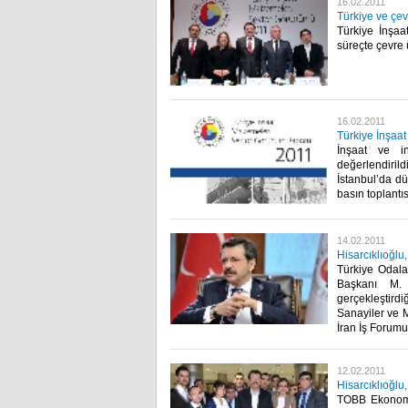
16.02.2011
Türkiye ve çev
Türkiye İnşaa
süreçte çevre ü
16.02.2011
Türkiye İnşaa
İnşaat ve i
değerlendir
İstanbul’da dü
basın toplantısı 
14.02.2011
Hisarcıklıoğlu
Türkiye Odala
Başkanı M. 
gerçekleştirdi
Sanayiler ve 
İran İş Forumu’na
12.02.2011
Hisarcıklıoğl
TOBB Ekonomi