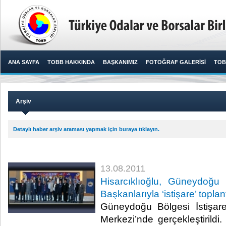
ANA SAYFA
TOBB HAKKINDA
BAŞKANIMIZ
FOTOĞRAF GALERİSİ
TOB
Arşiv
Detaylı haber arşiv araması yapmak için buraya tıklayın.
13.08.2011
Hisarcıklıoğlu, Güneydoğ
Başkanlarıyla ‘istişare’ toplan
Güneydoğu Bölgesi İstişare
Merkezi’nde gerçekleştirild