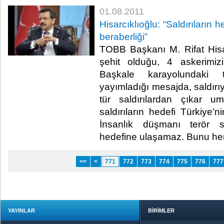
01.08.2011
Hisarcıklıoğlu: “Saldırıların h
beraberliği”
TOBB Başkanı M. Rifat Hisar
şehit olduğu, 4 askerimiz
Başkale karayolundaki ter
yayımladığı mesajda, saldırıy
tür saldırılardan çıkar um
saldırıların hedefi Türkiye’ni
İnsanlık düşmanı terör sa
hedefine ulaşamaz. Bunu herkes
<<
<
771
772
773
774
775
776
777
YAYINLAR
BİRİMLER