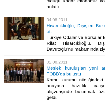
olduğu kadar ekonomik konu
anlattı.​ ​
04.08.2011
Hisarcıklıoğlu, Dışişleri Ba
etti
Türkiye Odalar ve Borsalar B
Rifat Hisarcıklıoğlu, D
Davutoğlu’nu makamında ziyaret
02.08.2011
Meslek kuruluşları yeni a
TOBB’da buluştu
Kamu kurumu niteliğindeki 
anayasa hazırlık çalışm
alışverişinde bulunmak ü
geldi.​ ​