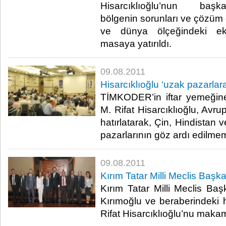
Hisarcıklıoğlu’nun başka
bölgenin sorunları ve çözüm ö
ve dünya ölçeğindeki ek
masaya yatırıldı.​ ​
09.08.2011
Hisarcıklıoğlu ‘uzak pazarlara
TİMKODER’in iftar yemeğin
M. Rifat Hisarcıklıoğlu, Avr
hatırlatarak, Çin, Hindistan 
pazarlarının göz ardı edilmemes
09.08.2011
Kırım Tatar Milli Meclis Başka
Kırım Tatar Milli Meclis Ba
Kırımoğlu ve beraberindeki
Rifat Hisarcıklıoğlu’nu makamınd