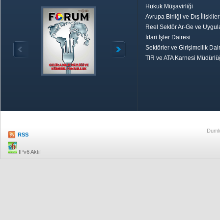
Hukuk Müşavirliği
Avrupa Birliği ve Dış İlişkile
Reel Sektör Ar-Ge ve Uygul
İdari İşler Dairesi
Sektörler ve Girişimcilik Dai
TIR ve ATA Karnesi Müdürl
Özetle TOBB
Ekonomik R
Dumlu
RSS
IPv6 Aktif