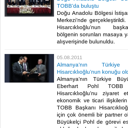
TOBB’da buluştu
Doğu Anadolu Bölgesi İstişar
Merkezi’nde gerçekleştirild
Hisarcıklıoğlu’nun başka
bölgenin sorunları masaya yatı
alışverişinde bulunuldu.​ ​
05.08.2011
Almanya’nın Türkiye
Hisarcıklıoğlu’nun konuğu ol
Almanya’nın Türkiye Büyü
Eberhart Pohl TOBB
Hisarcıklıoğlu’nu ziyaret e
ekonomik ve ticari ilişkiler
TOBB Başkanı Hisarcıklıoğ
için çok önemli bir partner o
Büyükelçi Pohl de görevi e