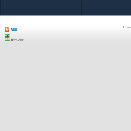
Özetle TOBB
Ekonomik R
Dumlu
RSS
IPv6 Aktif