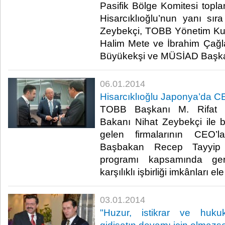
Pasifik Bölge Komitesi toplan
Hisarcıklıoğlu’nun yanı sı
Zeybekçi, TOBB Yönetim Kur
Halim Mete ve İbrahim Çağ
Büyükekşi ve MÜSİAD Başkanı 
06.01.2014
Hisarcıklıoğlu Japonya’da CE
TOBB Başkanı M. Rifat Hi
Bakanı Nihat Zeybekçi ile b
gelen firmalarının CEO’la
Başbakan Recep Tayyip 
programı kapsamında gerçe
karşılıklı işbirliği imkânları ele 
03.01.2014
"Huzur, istikrar ve huku