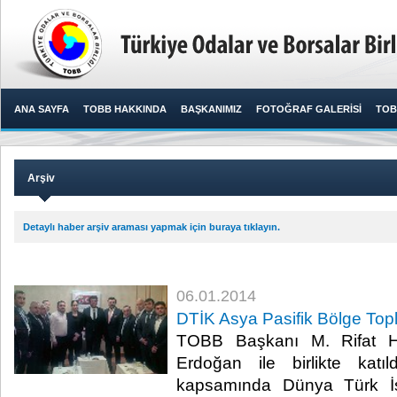
ANA SAYFA
TOBB HAKKINDA
BAŞKANIMIZ
FOTOĞRAF GALERİSİ
TOB
Arşiv
Detaylı haber arşiv araması yapmak için buraya tıklayın.
06.01.2014
DTİK Asya Pasifik Bölge Topl
TOBB Başkanı M. Rifat Hi
Erdoğan ile birlikte katı
kapsamında Dünya Türk İ