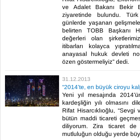
ve Adalet Bakanı Bekir Bo
ziyaretinde bulundu. Tür
günlerde yaşanan gelişmeleri
belirten TOBB Başkanı His
değerleri olan şirketleri
itibarları kolayca yıpratıl
anayasal hukuk devleti no
özen göstermeliyiz” dedi.​
31.12.2013
“2014’te, en büyük ciroyu kal
Yeni yıl mesajında 2014’ü
kardeşliğin yılı olmasını 
Rifat Hisarcıklıoğlu, “Sevgi
bütün maddi ticareti geçmesi
diliyorum. Zira ticaret 
mutluluğun olduğu yerde büyü