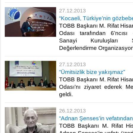
27.12.2013
“Kocaeli, Türkiye’nin gözbeb
TOBB Başkanı M. Rifat Hisarc
Odası tarafından 6’ncısı
Sanayi Kuruluşları S
Değerlendirme Organizasyonu”
27.12.2013
“Ümitsizlik bize yakışmaz”
TOBB Başkanı M. Rifat Hisarc
Odası’nı ziyaret ederek Mec
geldi.​
26.12.2013
“Adnan Şenses’in vefatında
TOBB Başkanı M. Rifat Hisa