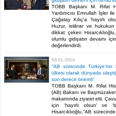
gidişatın devamı için olmazs
TOBB Başkanı M. Rifat Hi
Yardımcısı Emrullah İşler il
Çağatay Kılıç’a ‘hayırlı ols
Huzur, istikrar ve hukukun
dikkat çeken Hisarcıklıoğlu
olumlu gidişatın devamı içi
değerlendirdi.​
03.01.2014
"AB sürecinde Türkiye’nin 
ülkesi olarak dünyada ulaştı
son derece önemli"
TOBB Başkanı M. Rifat Hisar
(AB) Bakanı ve Başmüzaker
makamında ziyaret etti. Çavu
için ‘hayırlı olsun’ ve ‘ba
Hisarcıklıoğlu,"AB sürecinde