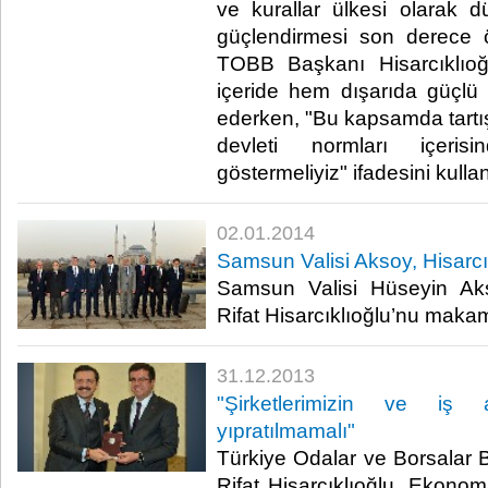
ve kurallar ülkesi olarak d
güçlendirmesi son derece ö
TOBB Başkanı Hisarcıklıoğ
içeride hem dışarıda güçlü 
ederken, "Bu kapsamda tart
devleti normları içeri
göstermeliyiz" ifadesini kullan
02.01.2014
Samsun Valisi Aksoy, Hisarcıkl
Samsun Valisi Hüseyin A
Rifat Hisarcıklıoğlu’nu makamı
31.12.2013
"Şirketlerimizin ve iş ad
yıpratılmamalı"
Türkiye Odalar ve Borsalar B
Rifat Hisarcıklıoğlu, Ekono