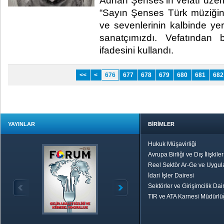
Adnan Şenses’in vefatı üzer
“Sayın Şenses Türk müziği
ve sevenlerinin kalbinde yer
sanatçımızdı. Vefatından
ifadesini kullandı.​
<<
<
676
677
678
679
680
681
682
YAYINLAR
BİRİMLER
Hukuk Müşavirliği
Avrupa Birliği ve Dış İlişkile
Reel Sektör Ar-Ge ve Uygul
İdari İşler Dairesi
Sektörler ve Girişimcilik Dai
TIR ve ATA Karnesi Müdürl