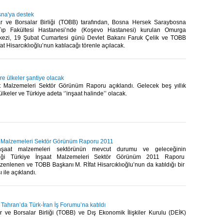
na'ya destek
r ve Borsalar Birliği (TOBB) tarafından, Bosna Hersek Saraybosna
 Tıp Fakültesi Hastanesi’nde (Koşevo Hastanesi) kurulan Omurga
rkezi, 19 Şubat Cumartesi günü Devlet Bakanı Faruk Çelik ve TOBB
t Hisarcıklıoğlu’nun katılacağı törenle açılacak. ​ ​
re ülkeler şantiye olacak
t Malzemeleri Sektör Görünüm Raporu açıklandı. Gelecek beş yıllık
lkeler ve Türkiye adeta ‘’inşaat halinde’’ olacak.​ ​
t Malzemeleri Sektör Görünüm Raporu 2011
nşaat malzemeleri sektörünün mevcut durumu ve geleceğinin
ildiği Türkiye İnşaat Malzemeleri Sektör Görünüm 2011 Raporu
zenlenen ve TOBB Başkanı M. Rİfat Hisarcıklıoğlu’nun da katıldığı bir
ile açıklandı. ​ ​
, Tahran’da Türk-İran İş Forumu’na katıldı
r ve Borsalar Birliği (TOBB) ve Dış Ekonomik İlişkiler Kurulu (DEİK)