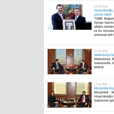
18.02.2011
Hisarcıklıoğl
çözüm istedi
TOBB Başkanı
Gjorge Ivanov’
attığını belirt
ve bu konuda ç
artırılarak ikil
17.02.2011
Makedonya Büyü
Makedonya Büy
makamında ziy
bildirdi.​ ​
17.02.2011
Mozambik Büyü
Mozambik Bü
Hisarcıklıoğl
ilişkilerinin ge