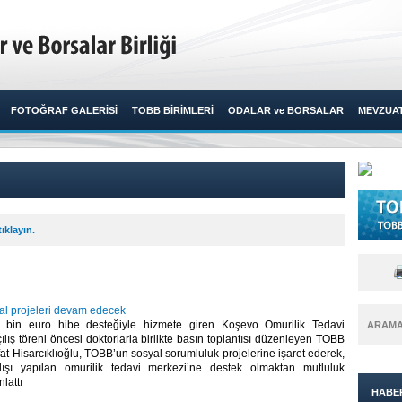
FOTOĞRAF GALERİSİ
TOBB BİRİMLERİ
ODALAR ve BORSALAR
MEVZUA
ıklayın.
l projeleri devam edecek
bin euro hibe desteğiyle hizmete giren Koşevo Omurilik Tedavi
ARAM
ılış töreni öncesi doktorlarla birlikte basın toplantısı düzenleyen TOBB
at Hisarcıklıoğlu, TOBB’un sosyal sorumluluk projelerine işaret ederek,
lışı yapılan omurilik tedavi merkezi’ne destek olmaktan mutluluk
tı ​ ​
HABE