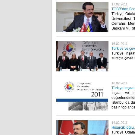
17.02.2011
TOBB’dan Bos
Türkiye Odala
Üniversitesi
Cerrahisi Me
Başkanı M. Rifa
16.02.2011
Türkiye ve çev
Türkiye İnşaa
süreçte çevre ü
16.02.2011
Türkiye İnşaa
İnşaat ve i
değerlendir
İstanbul’da dü
basın toplantısı 
14.02.2011
Hisarcıklıoğlu
Türkiye Odala