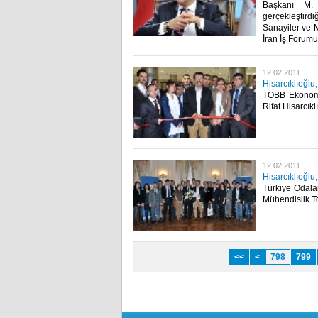
Başkanı M. 
gerçekleştirdi
Sanayiler ve 
İran İş Forumu’na
12.02.2011
Hisarcıklıoğl
TOBB Ekonomi
Rifat Hisarcıkl
12.02.2011
Hisarcıklıoğlu,
Türkiye Odalar
Mühendislik Top
<<
<
798
799