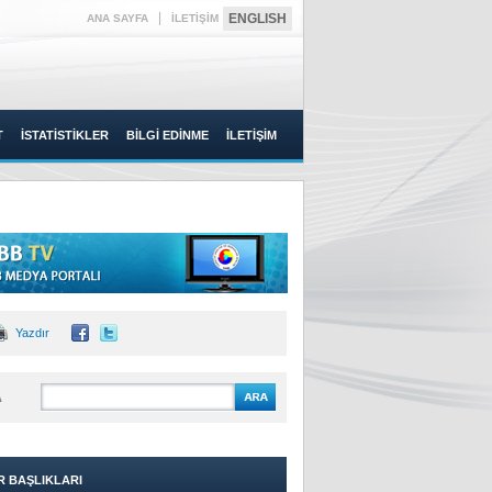
|
ENGLISH
ANA SAYFA
İLETİŞİM
T
İSTATİSTİKLER
BİLGİ EDİNME
İLETİŞİM
Yazdır
A
R BAŞLIKLARI