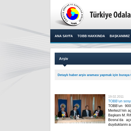
ANA SAYFA
TOBB HAKKINDA
BAŞKANIMIZ
Arşiv
Detaylı haber arşiv araması yapmak için buraya t
19.02.2011
TOBB’un sosya
TOBB’un 900 
Merkezi’nin aç
Başkanı M. Rif
Bosna’da açı
duyduklarını anlat