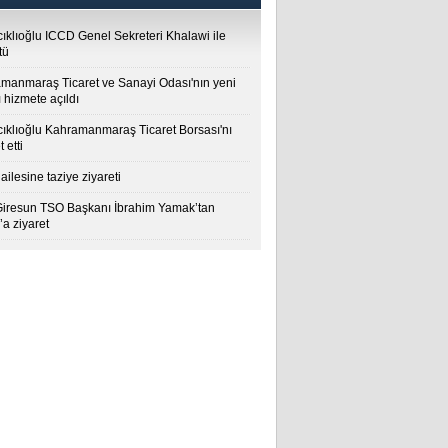
cıklıoğlu ICCD Genel Sekreteri Khalawi ile
tü
manmaraş Ticaret ve Sanayi Odası'nın yeni
 hizmete açıldı
cıklıoğlu Kahramanmaraş Ticaret Borsası'nı
t etti
ailesine taziye ziyareti
Giresun TSO Başkanı İbrahim Yamak’tan
a ziyaret