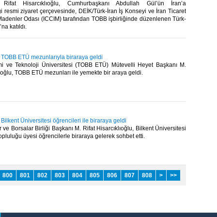
Rifat Hisarcıklıoğlu, Cumhurbaşkanı Abdullah Gül’ün İran’a
ği resmi ziyaret çerçevesinde, DEİK/Türk-İran İş Konseyi ve İran Ticaret
Madenler Odası (ICCIM) tarafından TOBB işbirliğinde düzenlenen Türk-
 katıldı.​ ​
u, TOBB ETÜ mezunlarıyla biraraya geldi
 ve Teknoloji Üniversitesi (TOBB ETÜ) Mütevelli Heyet Başkanı M.
ıoğlu, TOBB ETÜ mezunları ile yemekte bir araya geldi. ​ ​
 Bilkent Üniversitesi öğrencileri ile biraraya geldi
 ve Borsalar Birliği Başkanı M. Rifat Hisarcıklıoğlu, Bilkent Üniversitesi
luluğu üyesi öğrencilerle biraraya gelerek sohbet etti. ​ ​
800
801
802
803
804
805
806
807
808
>
>>