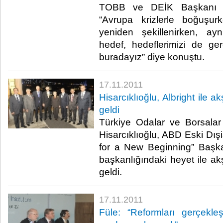
TOBB ve DEİK Başkanı M. 
“Avrupa krizlerle boğuşur
yeniden şekillenirken, ayn
hedef, hedeflerimizi de ge
buradayız” diye konuştu.​ ​
17.11.2011
Hisarcıklıoğlu, Albright ile
geldi
Türkiye Odalar ve Borsalar 
Hisarcıklıoğlu, ABD Eski Dışi
for a New Beginning” Başka
başkanlığındaki heyet ile 
geldi.​ ​
17.11.2011
Füle: “Reformları gerçekleşt