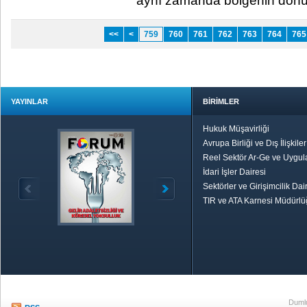
aynı zamanda bölgenin dönüşt
<<
<
759
760
761
762
763
764
765
YAYINLAR
BİRİMLER
Hukuk Müşavirliği
Avrupa Birliği ve Dış İlişkile
Reel Sektör Ar-Ge ve Uygul
İdari İşler Dairesi
Sektörler ve Girişimcilik Dai
TIR ve ATA Karnesi Müdürl
Özetle TOBB
Ekonomik R
Dumlu