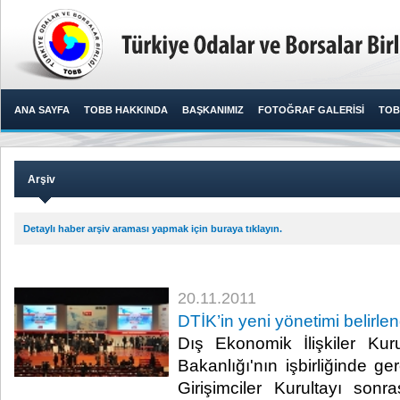
ANA SAYFA
TOBB HAKKINDA
BAŞKANIMIZ
FOTOĞRAF GALERİSİ
TOB
Arşiv
Detaylı haber arşiv araması yapmak için buraya tıklayın.
20.11.2011
DTİK’in yeni yönetimi belirlen
Dış Ekonomik İlişkiler Ku
Bakanlığı'nın işbirliğinde ge
Girişimciler Kurultayı son