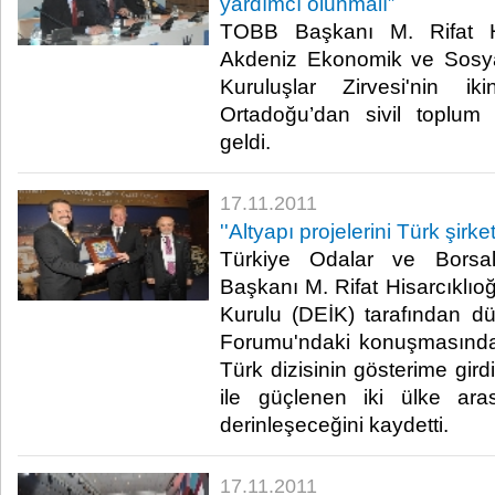
yardımcı olunmalı”
TOBB Başkanı M. Rifat Hi
Akdeniz Ekonomik ve Sosya
Kuruluşlar Zirvesi'nin 
Ortadoğu’dan sivil toplum t
geldi. ​ ​
17.11.2011
''Altyapı projelerini Türk şirk
Türkiye Odalar ve Borsal
Başkanı M. Rifat Hisarcıklıoğ
Kurulu (DEİK) tarafından d
Forumu'ndaki konuşmasında,
Türk dizisinin gösterime gir
ile güçlenen iki ülke aras
derinleşeceğini kaydetti.​ ​
17.11.2011