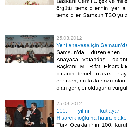
Başkanı Cemil Çiçek ve mille
örgütü temsilcilerinin yer 
temsilcileri Samsun TSO’yu zi
25.03.2012
Yeni anayasa için Samsun’da
Samsun’da düzenlenen ve
Anayasa Vatandaş Toplan
Başkanı M. Rifat Hisarcıkl
binanın temeli olarak anay
ederken, en fazla sözü olan 
olan gençler olduğunu vurgulad
25.03.2012
100. yılını kutlayan 
Hisarcıklıoğlu’na hatıra plaket
Türk Ocakları’nın 100. kur