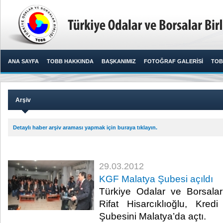
ANA SAYFA
TOBB HAKKINDA
BAŞKANIMIZ
FOTOĞRAF GALERİSİ
TOB
Arşiv
Detaylı haber arşiv araması yapmak için buraya tıklayın.
29.03.2012
KGF Malatya Şubesi açıldı
Türkiye Odalar ve Borsalar
Rifat Hisarcıklıoğlu, Kre
Şubesini Malatya’da açtı.​ ​