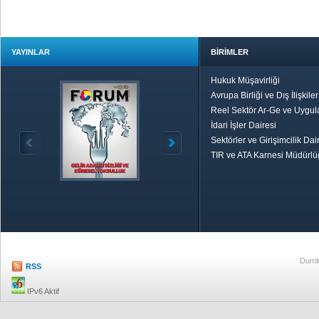
YAYINLAR
BİRİMLER
Hukuk Müşavirliği
Avrupa Birliği ve Dış İlişkile
Reel Sektör Ar-Ge ve Uygul
İdari İşler Dairesi
Sektörler ve Girişimcilik Dai
TIR ve ATA Karnesi Müdürl
Özetle TOBB
Ekonomik R
Dumlu
RSS
IPv6 Aktif