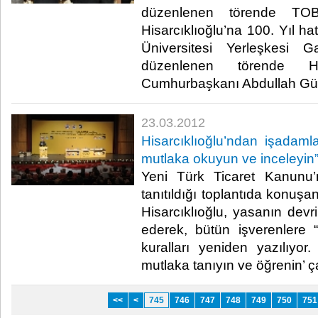
düzenlenen törende TO
Hisarcıklıoğlu’na 100. Yıl ha
Üniversitesi Yerleşkesi G
düzenlenen törende Hisa
Cumhurbaşkanı Abdullah Gül'ün
23.03.2012
Hisarcıklıoğlu’ndan işadamla
mutlaka okuyun ve inceleyin
Yeni Türk Ticaret Kanunu’n
tanıtıldığı toplantıda konuş
Hisarcıklıoğlu, yasanın devrim
ederek, bütün işverenlere 
kuralları yeniden yazılıyo
mutlaka tanıyın ve öğrenin’ çağr
<<
<
745
746
747
748
749
750
751