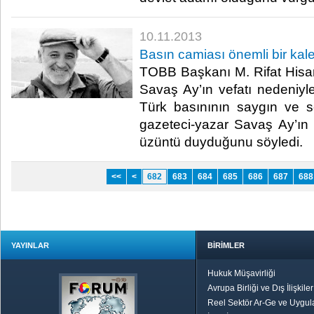
10.11.2013
Basın camiası önemli bir kale
TOBB Başkanı M. Rifat Hisarc
Savaş Ay’ın vefatı nedeniyl
Türk basınının saygın ve s
gazeteci-yazar Savaş Ay’ın
üzüntü duyduğunu söyledi.​
<<
<
682
683
684
685
686
687
688
YAYINLAR
BİRİMLER
Hukuk Müşavirliği
Avrupa Birliği ve Dış İlişkile
Reel Sektör Ar-Ge ve Uygul