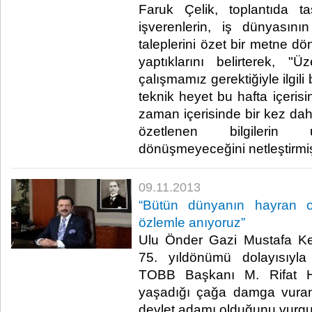
Faruk Çelik, toplantıda ta
işverenlerin, iş dünyasını
taleplerini özet bir metne dö
yaptıklarını belirterek, "
çalışmamız gerektiğiyle ilgili b
teknik heyet bu hafta içerisi
zaman içerisinde bir kez dah
özetlenen bilgilerin
dönüşmeyeceğini netleştirmiş
09.11.2013
“Bütün dünyanın hayran o
özlemle anıyoruz”
Ulu Önder Gazi Mustafa Kem
75. yıldönümü dolayısıyl
TOBB Başkanı M. Rifat His
yaşadığı çağa damga vuran
devlet adamı olduğunu vurgul