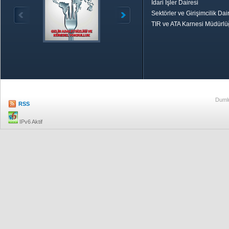
İdari İşler Dairesi
Sektörler ve Girişimcilik Dai
TIR ve ATA Karnesi Müdürl
Özetle TOBB
Ekonomik R
Dumlu
RSS
IPv6 Aktif