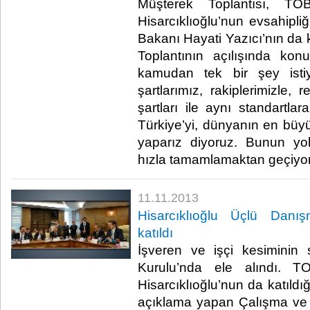
Müşterek Toplantısı, T
Hisarcıklıoğlu’nun evsahipli
Bakanı Hayati Yazıcı’nın da ka
Toplantının açılışında konu
kamudan tek bir şey isti
şartlarımız, rakiplerimizle, r
şartları ile aynı standartlar
Türkiye’yi, dünyanın en büy
yaparız diyoruz. Bunun yol
hızla tamamlamaktan geçiyor” 
11.11.2013
Hisarcıklıoğlu Üçlü Danış
katıldı
İşveren ve işçi kesiminin
Kurulu’nda ele alındı. 
Hisarcıklıoğlu’nun da katıldığ
açıklama yapan Çalışma ve