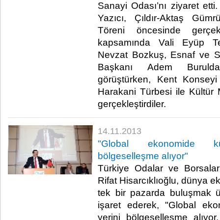
Sanayi Odası’nı ziyaret etti
Yazıcı, Çıldır-Aktaş Güm
Töreni öncesinde gerçe
kapsamında Vali Eyüp Te
Nevzat Bozkuş, Esnaf ve San
Başkanı Adem Burulda
görüştürken, Kent Konseyi
Harakani Türbesi ile Kültür 
gerçekleştirdiler.​
14.11.2013
"Global ekonomide kür
bölgeselleşme alıyor"
Türkiye Odalar ve Borsalar
Rifat Hisarcıklıoğlu, dünya e
tek bir pazarda buluşmak ü
işaret ederek, "Global ek
yerini bölgeselleşme alıyo