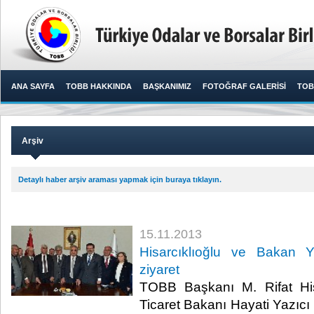
ANA SAYFA
TOBB HAKKINDA
BAŞKANIMIZ
FOTOĞRAF GALERİSİ
TOB
Arşiv
Detaylı haber arşiv araması yapmak için buraya tıklayın.
15.11.2013
Hisarcıklıoğlu ve Bakan 
ziyaret
TOBB Başkanı M. Rifat His
Ticaret Bakanı Hayati Yazıcı i