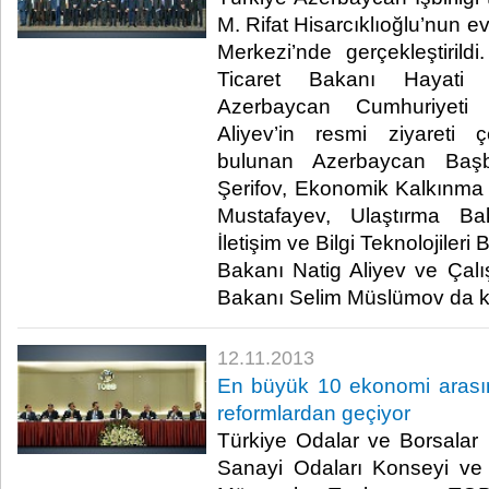
M. Rifat Hisarcıklıoğlu’nun e
Merkezi’nde gerçekleştiril
Ticaret Bakanı Hayati Y
Azerbaycan Cumhuriyeti
Aliyev’in resmi ziyareti 
bulunan Azerbaycan Başb
Şerifov, Ekonomik Kalkınma
Mustafayev, Ulaştırma B
İletişim ve Bilgi Teknolojileri
Bakanı Natig Aliyev ve Çal
Bakanı Selim Müslümov da kat
12.11.2013
En büyük 10 ekonomi arasın
reformlardan geçiyor
Türkiye Odalar ve Borsalar B
Sanayi Odaları Konseyi ve 