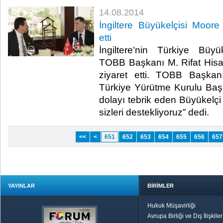
14.08.2014
İngiltere Büyükelçisi Moore 
etti
İngiltere’nin Türkiye Büy
TOBB Başkanı M. Rifat Hisa
ziyaret etti. TOBB Başkanı
Türkiye Yürütme Kurulu Baş
dolayı tebrik eden Büyükel
sizleri destekliyoruz” dedi.​
<<
<
651
652
653
654
655
656
657
YAYINLAR
BİRİMLER
Hukuk Müşavirliği
Avrupa Birliği ve Dış İlişkile