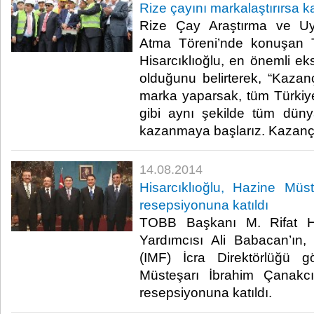
Rize çayını markalaştırırsa k
Rize Çay Araştırma ve U
Atma Töreni’nde konuşan 
Hisarcıklıoğlu, en önemli e
olduğunu belirterek, “Kaza
marka yaparsak, tüm Türkiye’
gibi aynı şekilde tüm dün
kazanmaya başlarız. Kazanç o
14.08.2014
Hisarcıklıoğlu, Hazine Müs
resepsiyonuna katıldı
TOBB Başkanı M. Rifat Hi
Yardımcısı Ali Babacan’ın,
(IMF) İcra Direktörlüğü 
Müsteşarı İbrahim Çanakcı
resepsiyonuna katıldı.​