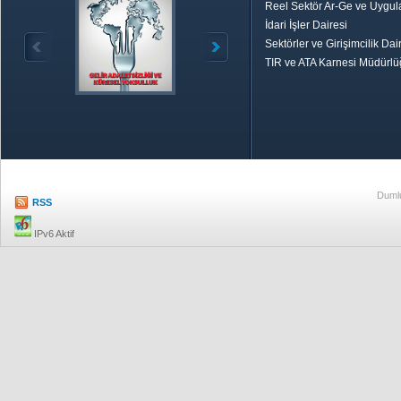
Reel Sektör Ar-Ge ve Uygul
İdari İşler Dairesi
Sektörler ve Girişimcilik Dai
TIR ve ATA Karnesi Müdürl
Özetle TOBB
Ekonomik R
Dumlu
RSS
IPv6 Aktif