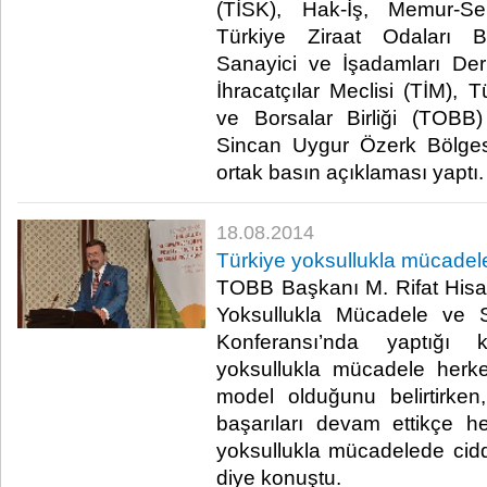
(TİSK), Hak-İş, Memur-S
Türkiye Ziraat Odaları Bi
Sanayici ve İşadamları De
İhracatçılar Meclisi (TİM), 
ve Borsalar Birliği (TOBB)
Sincan Uygur Özerk Bölges
ortak basın açıklaması yaptı.​
18.08.2014
Türkiye yoksullukla mücadel
TOBB Başkanı M. Rifat Hisar
Yoksullukla Mücadele ve 
Konferansı’nda yaptığı 
yoksullukla mücadele herke
model olduğunu belirtirken, 
başarıları devam ettikçe
yoksullukla mücadelede ciddi
diye konuştu.​