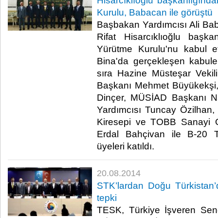
Hisarcıklıoğlu başkanlığınd
Kurulu, Babacan ile görüştü
Başbakan Yardımcısı Ali B
Rifat Hisarcıklıoğlu başka
Yürütme Kurulu'nu kabul e
Bina'da gerçekleşen kabule,
sıra Hazine Müsteşar Vekil
Başkanı Mehmet Büyükekşi
Dinçer, MÜSİAD Başkanı N
Yardımcısı Tuncay Özilhan,
Kiresepi ve TOBB Sanayi 
Erdal Bahçivan ile B-20 
üyeleri katıldı.​
20.08.2014
STK’lardan Doğu Türkistan’
tepki
TESK, Türkiye İşveren Sen