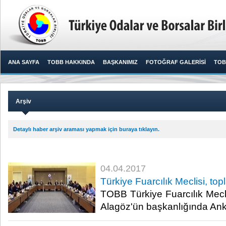
ANA SAYFA
TOBB HAKKINDA
BAŞKANIMIZ
FOTOĞRAF GALERİSİ
TOB
Arşiv
Detaylı haber arşiv araması yapmak için buraya tıklayın.
04.04.2017
Türkiye Fuarcılık Meclisi, top
TOBB Türkiye Fuarcılık Mecli
Alagöz'ün başkanlığında Anka